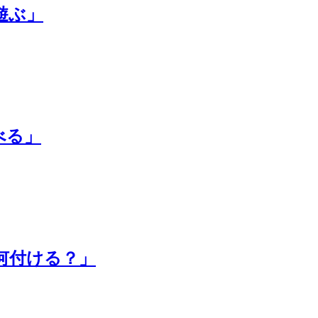
＆遊ぶ」
べる」
に何付ける？」