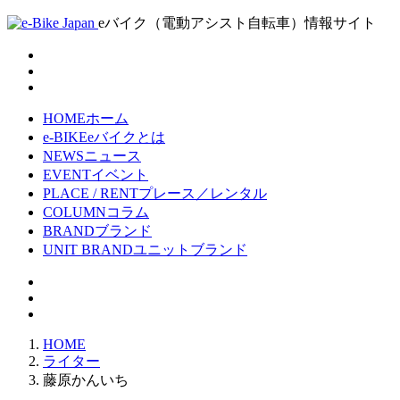
eバイク（電動アシスト自転車）情報サイト
HOME
ホーム
e-BIKE
eバイクとは
NEWS
ニュース
EVENT
イベント
PLACE / RENT
プレース／レンタル
COLUMN
コラム
BRAND
ブランド
UNIT BRAND
ユニットブランド
HOME
ライター
藤原かんいち