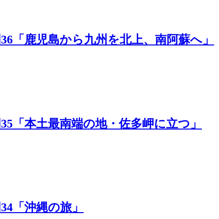
本一周36「鹿児島から九州を北上、南阿蘇へ」
本一周35「本土最南端の地・佐多岬に立つ」
周34「沖縄の旅」