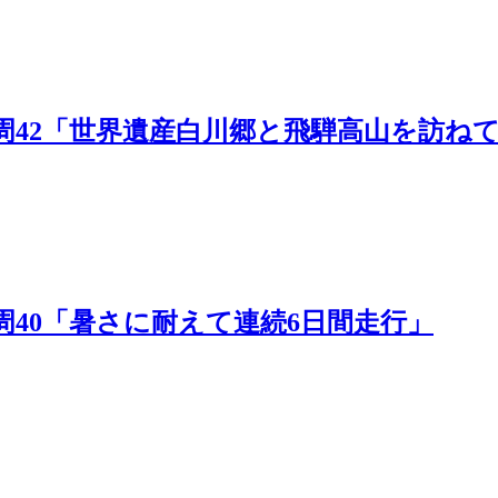
日本一周42「世界遺産白川郷と飛騨高山を訪ね
本一周40「暑さに耐えて連続6日間走行」