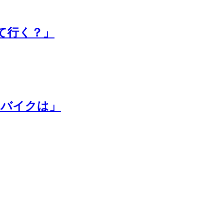
って行く？」
のeバイクは」