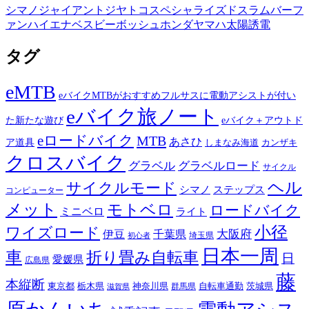
シマノ
ジャイアント
ジヤトコ
スペシャライズド
スラム
バーフ
ァン
ハイエナ
ベスビー
ボッシュ
ホンダ
ヤマハ
太陽誘電
タグ
eMTB
eバイクMTBがおすすめフルサスに電動アシストが付い
eバイク旅ノート
た新たな遊び
eバイク＋アウトド
eロードバイク
MTB
あさひ
ア道具
カンザキ
しまなみ海道
クロスバイク
グラベル
グラベルロード
サイクル
ヘル
サイクルモード
シマノ
ステップス
コンピューター
メット
モトベロ
ロードバイク
ミニベロ
ライト
小径
ワイズロード
伊豆
千葉県
大阪府
埼玉県
初心者
日本一周
車
折り畳み自転車
日
愛媛県
広島県
藤
本縦断
東京都
栃木県
神奈川県
自転車通勤
茨城県
群馬県
滋賀県