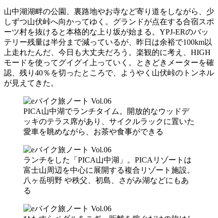
山中湖湖畔の公園、裏路地やお寺など寄り道をしながら、少
しずつ山伏峠へ向かってゆく。グランドが点在する合宿スポ
ーツ村を抜けると本格的な上り坂が始まる。YPJ-ERのバッ
テリー残量は半分まで減っているが、昨日は余裕で100km以
上走れたんだ、今日も大丈夫だろう。楽観的に考え、HIGH
モードを使ってグイグイ上っていく。ときどきメーターを確
認、残り40％を切ったところで、ようやく山伏峠のトンネル
が見えてきた。
PICA山中湖でランチタイム。開放的なウッドデ
ッキのテラス席があり、サイクルラックに置いた
愛車を眺めながら、お茶や食事ができる
ランチをした「PICA山中湖」。PICAリゾートは
富士山周辺を中心に展開する複合リゾート施設。
八ヶ岳明野 や秩父、初島、さがみ湖などにもあ
る