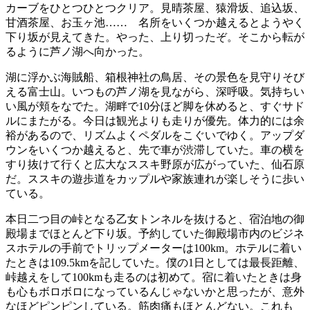
カーブをひとつひとつクリア。見晴茶屋、猿滑坂、追込坂、
甘酒茶屋、お玉ヶ池…… 名所をいくつか越えるとようやく
下り坂が見えてきた。やった、上り切ったぞ。そこから転が
るように芦ノ湖へ向かった。
湖に浮かぶ海賊船、箱根神社の鳥居、その景色を見守りそび
える富士山。いつもの芦ノ湖を見ながら、深呼吸。気持ちい
い風が頬をなでた。湖畔で10分ほど脚を休めると、すぐサド
ルにまたがる。今日は観光よりも走りが優先。体力的には余
裕があるので、リズムよくペダルをこぐいでゆく。アップダ
ウンをいくつか越えると、先で車が渋滞していた。車の横を
すり抜けて行くと広大なススキ野原が広がっていた、仙石原
だ。ススキの遊歩道をカップルや家族連れが楽しそうに歩い
ている。
本日二つ目の峠となる乙女トンネルを抜けると、宿泊地の御
殿場までほとんど下り坂。予約していた御殿場市内のビジネ
スホテルの手前でトリップメーターは100km。ホテルに着い
たときは109.5kmを記していた。僕の1日としては最長距離、
峠越えをして100kmも走るのは初めて。宿に着いたときは身
も心もボロボロになっているんじゃないかと思ったが、意外
なほどピンピンしている。筋肉痛もほとんどない。これも