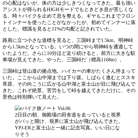
の心配はないが、体の方は少しきつくなってきた。最も強い
アシストが得られるHIGHモードでもときどき息が苦しくな
る。時々バイクを止めて息を整える。ギヤもこれまでフロン
トインナーを使ったことがなかったが、初めてインナーに落
とした。標識を見ると11%の勾配と記されていた。
路肩に立つ小さな道標を見ると、三国峠まで1.5km。明神峠
から1.5kmとなっている。いつの間にやら明神峠を通過して
いたようだ。さらに10分ほど走り続けると、前方に大きな駐
車場が見えてきた。やった、三国峠だ（標高1168m）。
三国峠は登山道の拠点地。ハイカーの車がたくさん停まって
いた。ここから山中湖までは下り坂。しばらく進むとススキ
草原、その向こうに広がる山中湖と富士山が目に飛び込んで
きた。これぞ絶景。苦労をして峠を越えてきただけに、その
景色は特別輝いて見えた。
2日目の朝、御殿場の田舎道を走っていると視界
がパッと開け、視界に富士山が飛び込んできた。
YPJ-ERと富士山と一緒に記念写真。いい日にな
りそう