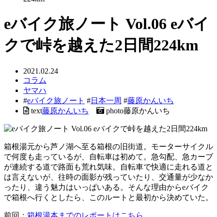
eバイク旅ノート Vol.06 eバイ
クで峠を越えた2日間224km
2021.02.24
コラム
ヤマハ
#
eバイク旅ノート
#
日本一周
#
藤原かんいち
text
藤原かんいち
photo
藤原かんいち
箱根湯元から芦ノ湖へ至る箱根の旧街道。モーターサイクル
で何度も走っているが、自転車は初めて。急勾配、急カーブ
が連続する道で路面も荒れ気味。自転車で快適に走れる道と
は言えないが、往時の面影が残っていたり、交通量が少なか
ったり、違う魅力はいっぱいある。そんな理由からeバイク
で箱根へ行くとしたら、このルートと最初から決めていた。
前回：
箱根湯本までのレポートはこちら