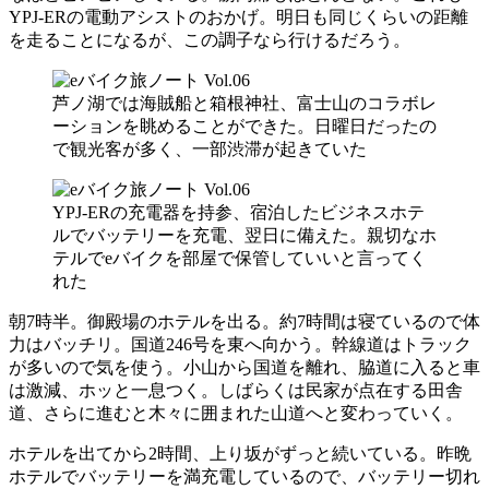
YPJ-ERの電動アシストのおかげ。明日も同じくらいの距離
を走ることになるが、この調子なら行けるだろう。
芦ノ湖では海賊船と箱根神社、富士山のコラボレ
ーションを眺めることができた。日曜日だったの
で観光客が多く、一部渋滞が起きていた
YPJ-ERの充電器を持参、宿泊したビジネスホテ
ルでバッテリーを充電、翌日に備えた。親切なホ
テルでeバイクを部屋で保管していいと言ってく
れた
朝7時半。御殿場のホテルを出る。約7時間は寝ているので体
力はバッチリ。国道246号を東へ向かう。幹線道はトラック
が多いので気を使う。小山から国道を離れ、脇道に入ると車
は激減、ホッと一息つく。しばらくは民家が点在する田舎
道、さらに進むと木々に囲まれた山道へと変わっていく。
ホテルを出てから2時間、上り坂がずっと続いている。昨晩
ホテルでバッテリーを満充電しているので、バッテリー切れ