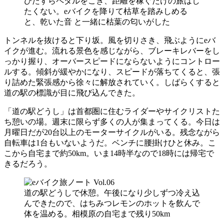
ひたすらペダルをこぎ、距離を稼ぐだけの旅はし
たくない。eバイクを降りて枯草を踏みしめる
と、乾いた音 と一緒に枯葉の匂いがした
トンネルを抜けると下り坂。風を切りさき、飛ぶようにeバ
イクが進む。流れる景色を感じながら、ブレーキレバーをし
っかり握り、オーバースピードにならないようにコントロー
ルする。傾斜が緩やかになり、スピードが落ちてくると、張
り詰めた緊張感から徐々に解放されていく。しばらくすると
道の駅の標識が目に飛び込んできた。
「道の駅どうし」は首都圏に住むライダーやサイクリストた
ち憩いの場。週末に限らず多くの人が集まってくる。今日は
月曜日だが20台以上のモーターサイクルがいる。残念ながら
自転車は1台もいないようだ。ベンチに腰掛けひと休み。こ
こから自宅まで約50km。いま14時半なので18時には帰宅で
きるだろう。
道の駅どうしで休憩。午後になり少しずつ冷え込
んできたので、はちみつレモンのホットを飲んで
体を温める。相模原の自宅まで残り50km