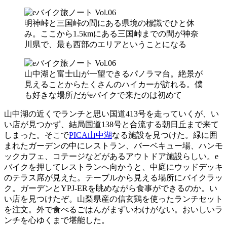
明神峠と三国峠の間にある県境の標識でひと休
み。ここから1.5kmにある三国峠までの間が神奈
川県で、最も西部のエリアということになる
山中湖と富士山が一望できるパノラマ台。絶景が
見えることからたくさんのハイカーが訪れる。僕
も好きな場所だがeバイクで来たのは初めて
山中湖の近くでランチと思い国道413号を走っていくが、い
い店が見つかず、結局国道138号と合流する朝日丘まで来て
しまった。そこで
PICA山中湖
なる施設を見つけた。緑に囲
まれたガーデンの中にレストラン、バーベキュー場、ハンモ
ックカフェ、コテージなどがあるアウトドア施設らしい。e
バイクを押してレストランへ向かうと、中庭にウッドデッキ
のテラス席が見えた。テーブルから見える場所にバイクラッ
ク。ガーデンとYPJ-ERを眺めながら食事ができるのか。い
い店を見つけたぞ。山梨県産の信玄鶏を使ったランチセット
を注文。外で食べるごはんがまずいわけがない。おいしいラ
ンチを心ゆくまで堪能した。