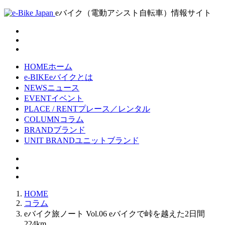
eバイク（電動アシスト自転車）情報サイト
HOME
ホーム
e-BIKE
eバイクとは
NEWS
ニュース
EVENT
イベント
PLACE / RENT
プレース／レンタル
COLUMN
コラム
BRAND
ブランド
UNIT BRAND
ユニットブランド
HOME
コラム
eバイク旅ノート Vol.06 eバイクで峠を越えた2日間
224km