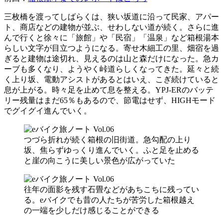
三枚橋を渡ってしばらくは、狭い坂道に沿って民家、アパー
ト、商店などの建物が並ぶ、せわしない道が続く。さらに進
んで行くと徐々に「旅館」や「民宿」「温泉」など箱根湯本
らしい文字が目立つようになる。寄せ木細工の里、畑宿を過
ぎると建物は途切れ、見えるのは山と森だけになった。急カ
ーブも多くなり、ようやく峠道らしくなってきた。延々と続
く上り坂、電動アシストがあるとはいえ、こぎ続けていると
息が上がる。時々足を止めて息を整える。YPJ-ERのバッテ
リー残量はまだ65％もあるので、節電はせず、HIGHモード
でグイグイ進んでいく。
つづら折れが続く箱根の旧街道。急勾配の上り
坂、焦らずゆっくり進んでいく。ふと足を止める
と崖の向こうに美しい景色が広がっていた
往年の面影を残す石畳などがあちこちに残ってい
る。eバイクでも昔の人たちが苦労した箱根越え
の一端を少しだけ感じることができる