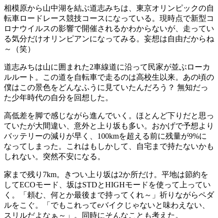
相模原から山中湖を結ぶ道志みちは、東京オリンピックの自
転車ロードレース競技コースになっている。現時点で新型コ
ロナウイルスの影響で開催されるかわからないが、走ってい
る気分だけオリンピアンになってみる。妄想は自由だからね
～（笑）
道志みちは山に囲まれた2車線道に沿って民家が並ぶローカ
ルルート。この道を自転車で走るのは高校生以来。あの頃の
僕はこの景色をどんなふうに見ていたんだろう？ 無知だっ
た少年時代の自分を回想した。
高低差を脚で感じながら進んでいく。ほとんど下りだと思っ
ていたが大間違い、意外と上り坂も多い。おかげで予想より
バッテリーの減りが早く、100kmを超える前に残量が9%に
なってしまった。これはもしかして、自宅まで持たないかも
しれない。突然不安になる。
家まで残り7km。きつい上り坂は2か所だけ。平地は節約を
してECOモード、坂はSTDとHIGHモードを使って上ってい
く。「頼む、何とか最後まで持ってくれ～」祈りながらペダ
ルをこぐ。「でもこれってeバイクじゃないと味わえない、
スリルだよなぁ～」。同時にそんなことも考えた。