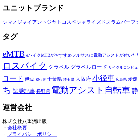
ユニットブランド
シマノ
ジャイアント
ジヤトコ
スペシャライズド
スラム
バーフ
タグ
eMTB
eバイクMTBがおすすめフルサスに電動アシストが付いた
ロスバイク
グラベル
グラベルロード
サイクルコンピュ
小径車
ロード
伊豆
千葉県
大阪府
愛媛
埼玉県
広島県
初心者
ち
電動アシスト自転車
試乗記事
長野県
運営会社
株式会社八重洲出版
・
会社概要
・
プライバシーポリシー