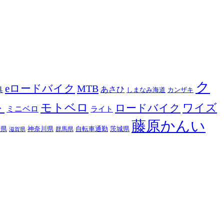
ク
eロードバイク
MTB
あさひ
具
カンザキ
しまなみ海道
ト
モトベロ
ロードバイク
ワイズ
ミニベロ
ライト
藤原かんい
木県
神奈川県
自転車通勤
茨城県
群馬県
滋賀県