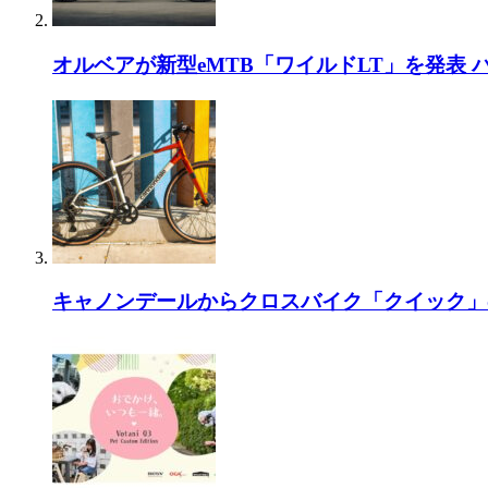
オルベアが新型eMTB「ワイルドLT」を発表
キャノンデールからクロスバイク「クイック」