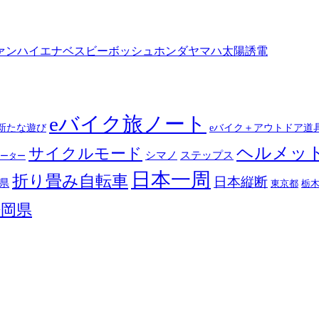
ァン
ハイエナ
ベスビー
ボッシュ
ホンダ
ヤマハ
太陽誘電
eバイク旅ノート
新たな遊び
eバイク＋アウトドア道
ヘルメッ
サイクルモード
シマノ
ステップス
ーター
日本一周
折り畳み自転車
日本縦断
県
東京都
栃
静岡県