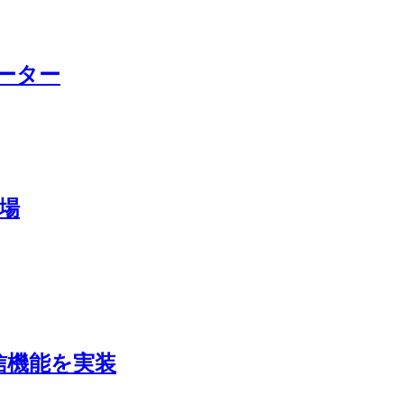
ーター
登場
信機能を実装