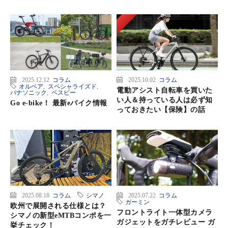
2025.12.12
コラム
2025.10.02
コラム
オルベア
,
スペシャライズド
,
電動アシスト自転車を買いた
パナソニック
,
ベスビー
い人＆持っている人は必ず知
Go e-bike！ 最新eバイク情報
っておきたい【保険】の話
2025.08.18
コラム
シマノ
2025.07.22
コラム
ガーミン
欧州で展開される仕様とは？
フロントライト一体型カメラ
シマノの新型eMTBコンポを一
ガジェットをガチレビュー ガ
挙チェック！