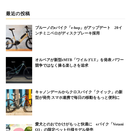
最近の投稿
ブルーノのeバイク「e-hop」がアップデート 20イ
ンチミニベロがディスクブレーキ採用
オルベアが新型eMTB「ワイルドLT」を発表 パワー
競争ではなく操る楽しさを追求
キャノンデールからクロスバイク「クイック」の新
型が発売 スマホ連携で毎日の移動をもっと便利に
愛犬とのおでかけがもっと快適に eバイク「Votani
Q3」の限定ペット仕様モデル発売