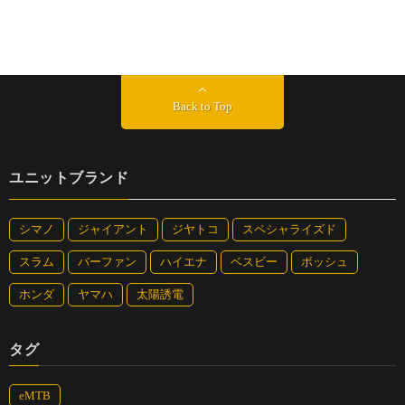
Back to Top
ユニットブランド
シマノ
ジャイアント
ジヤトコ
スペシャライズド
スラム
バーファン
ハイエナ
ベスビー
ボッシュ
ホンダ
ヤマハ
太陽誘電
タグ
eMTB