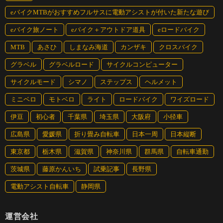
eバイクMTBがおすすめフルサスに電動アシストが付いた新たな遊び
eバイク旅ノート
eバイク＋アウトドア道具
eロードバイク
MTB
あさひ
しまなみ海道
カンザキ
クロスバイク
グラベル
グラベルロード
サイクルコンピューター
サイクルモード
シマノ
ステップス
ヘルメット
ミニベロ
モトベロ
ライト
ロードバイク
ワイズロード
伊豆
初心者
千葉県
埼玉県
大阪府
小径車
広島県
愛媛県
折り畳み自転車
日本一周
日本縦断
東京都
栃木県
滋賀県
神奈川県
群馬県
自転車通勤
茨城県
藤原かんいち
試乗記事
長野県
電動アシスト自転車
静岡県
運営会社