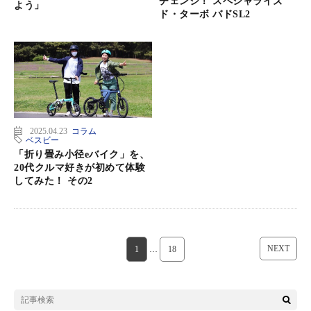
チェンジ！ スペシャライズ
よう」
ド・ターボ バドSL2
2025.04.23
コラム
ベスビー
「折り畳み小径eバイク」を、
20代クルマ好きが初めて体験
してみた！ その2
NEXT
1
…
18