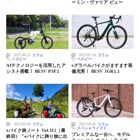
ーミン・ヴァリア ビュー
2025.06.23
コラム
2025.05.19
コラム
ベスビー
ベスビー
AIテクノロジーを活用したア
eグラベルバイクがますます装
シスト搭載！ BESV PSF2
備充実！ BESV JGR1.1
2025.04.30
コラム
2025.04.28
コラム
スペシャライズド
eバイク旅ノート Vol.112（最
プレミアムな一台へ、モデル
終回）「eバイクに跨り旅に出