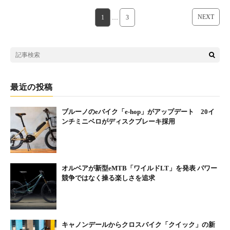
NEXT
1
…
3
最近の投稿
ブルーノのeバイク「e-hop」がアップデート 20イ
ンチミニベロがディスクブレーキ採用
オルベアが新型eMTB「ワイルドLT」を発表 パワー
競争ではなく操る楽しさを追求
キャノンデールからクロスバイク「クイック」の新