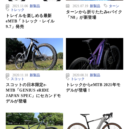
2021.11.06
新製品
2021.07.19
新製品
ターン
トレック
ターンから折りたたみeバイク
トレイルを楽しめる最新
「N8」が新登場
eMTB「トレック・レイル
9.7」発売
2020.11.18
新製品
2020.08.31
新製品
スコット
トレック
スコットの日本限定e-
トレックからeMTB 2021年モ
MTB「GENIUS eRIDE
デルが登場！
JAPAN SPEC」にセカンドモ
デルが登場