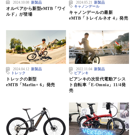
2024.10.08
新製品
2024.05.21
新製品
キャノンデール
オルベアから新型eMTB「ワイ
キャノンデールの最新
ルド」が登場
eMTB「トレイルネオ 4」発売
2024.04.12
新製品
2022.11.04
新製品
トレック
ビアンキ
トレックの新型
ビアンキの次世代電動アシス
eMTB「Marlin+ 6」発売
ト自転車「E-Omnia」11/4発
売