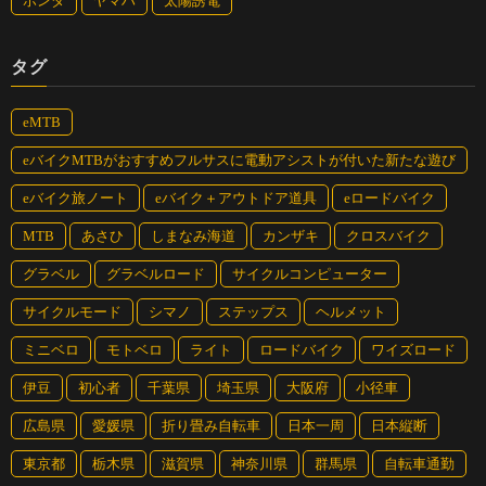
ホンダ
ヤマハ
太陽誘電
タグ
eMTB
eバイクMTBがおすすめフルサスに電動アシストが付いた新たな遊び
eバイク旅ノート
eバイク＋アウトドア道具
eロードバイク
MTB
あさひ
しまなみ海道
カンザキ
クロスバイク
グラベル
グラベルロード
サイクルコンピューター
サイクルモード
シマノ
ステップス
ヘルメット
ミニベロ
モトベロ
ライト
ロードバイク
ワイズロード
伊豆
初心者
千葉県
埼玉県
大阪府
小径車
広島県
愛媛県
折り畳み自転車
日本一周
日本縦断
東京都
栃木県
滋賀県
神奈川県
群馬県
自転車通勤