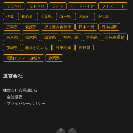
いい自転車道もあり楽しかった
ミニベロ
モトベロ
ライト
ロードバイク
ワイズロード
伊豆
初心者
千葉県
埼玉県
大阪府
小径車
広島県
愛媛県
折り畳み自転車
日本一周
日本縦断
東京都
栃木県
滋賀県
神奈川県
群馬県
自転車通勤
茨城県
藤原かんいち
試乗記事
長野県
電動アシスト自転車
静岡県
運営会社
株式会社八重洲出版
・
会社概要
・
プライバシーポリシー
富山県から新潟県に入った。ここまでいくつ県境を越え
ただろう？ 県名が変わるたびに日本縦断の旅が着実に
進んでいることを実感する