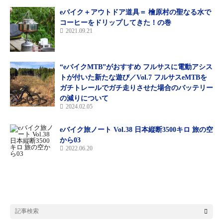
ら、調子にのらないで、1日くらい休んだ方がいいんじゃな
eバイク＋アウトドア道具＝ 檜原村の聖なる水で
い？」と鋭いメッセージが度々きていたので、金沢のゲストハウ
コーヒーをドリップしてきた！の巻
ス・ポンギーで1日休みを取ることにした。まさきさんと一緒に
2021.09.21
おいしい海の幸を食べたり、プチ金沢観光をしたり、みんなとお
しゃべりをしてリフレッシュ。後半へ向けていい気分転換になっ
た。
“eバイクMTB”がおすすめ フルサスに電動アシス
トが付いた新たな遊び／Vol.7 フルサスeMTBを
17日目。お世話になったまさきさんにお礼を告げて、ポンギーを
ガチトレールでガチ走りさせた場合のバッテリー
の減りについて
出た。今日から後半戦、新鮮な気持ちでペダルをこぎ始める。目
2024.02.05
指すはバスや自動車、オートバイなどで波打ち際を走れる、国内
で唯一の砂浜として知られている『千里浜なぎさドライブウェイ
eバイク旅ノート Vol.38 日本縦断3500キロ 旅の空
（ステージ09）』。オートバイが走れるなら、eバイクでも走れ
から03
るはず、いや、ぜひ走ってみたい！ ワクワクしながらペダルを
2022.06.20
こいだ。
金沢から約35km。2時間ちょっとでドライブウェイの入口に着い
た。「さあー走るぞー！」と思ったら、まさかの事態が発生。な
んと、悪天候のため通行止め！ 嘘だろ。こんなにいい天気なの
に!? これまで3、4回来ているが通行止めは初めて。台風直撃な