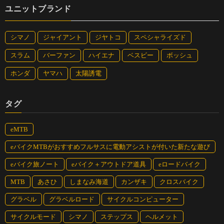
気分になる。たまたまなのか普通なのかわからないが、車を気に
ユニットブランド
することなく走れるのは嬉しい。
シマノ
ジャイアント
ジヤトコ
スペシャライズド
スラム
バーファン
ハイエナ
ベスビー
ボッシュ
ホンダ
ヤマハ
太陽誘電
タグ
eMTB
eバイクMTBがおすすめフルサスに電動アシストが付いた新たな遊び
eバイク旅ノート
eバイク＋アウトドア道具
eロードバイク
MTB
あさひ
しまなみ海道
カンザキ
クロスバイク
グラベル
グラベルロード
サイクルコンピューター
日本海沿いの国道8号は自転車通行禁止のトンネルがい
サイクルモード
シマノ
ステップス
ヘルメット
くつかあった。迂回路にはローカル道もあれば、眺めの