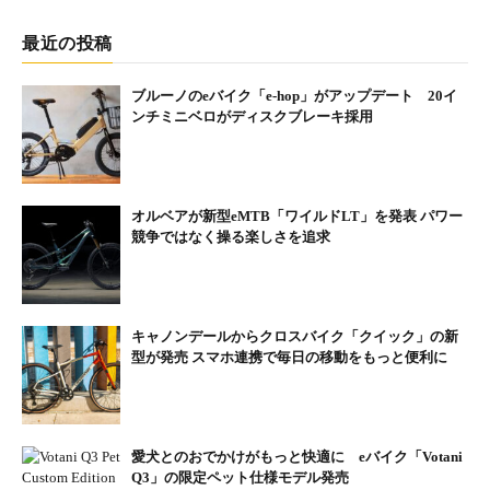
ど、よほどのことがない限り走れると思っていた。どうも納得が
いかないが、勝手に入るわけにもいかない。仕方なく諦め、ドラ
最近の投稿
イブウェイを後にした。
ブルーノのeバイク「e-hop」がアップデート 20イ
国道415号で羽咋から氷見へ抜け、高岡から国道8号に入る。射水
ンチミニベロがディスクブレーキ採用
の道の駅『カモンパーク新湊』でひと休み。道の駅はトイレもあ
るし、土地の名物も食べられるのでいい休憩ポイントとなってい
る。ちょうど昼だったので、富山湾の特産品、白エビのかき揚げ
オルベアが新型eMTB「ワイルドLT」を発表 パワー
うどんを食べることにする。衣はサクサクしているし、白エビの
競争ではなく操る楽しさを追求
風味がたまらなくいい。腹ペコだったこともあり、あっという間
に胃袋に消えていった。その後も調子よく前進。この日は富山県
魚津市のネットカフェ泊とした。
キャノンデールからクロスバイク「クイック」の新
型が発売 スマホ連携で毎日の移動をもっと便利に
愛犬とのおでかけがもっと快適に eバイク「Votani
Q3」の限定ペット仕様モデル発売