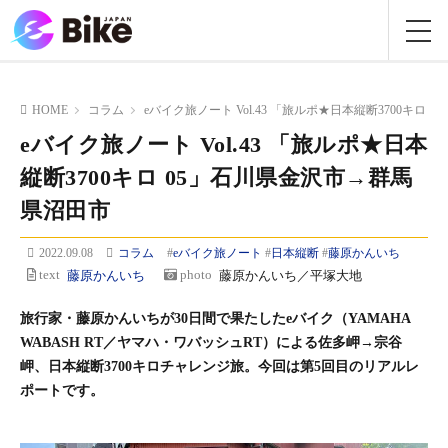
HOME
コラム
eバイク旅ノート Vol.43 「旅ルポ★日本縦断3700キロ
eバイク旅ノート Vol.43 「旅ルポ★日本
縦断3700キロ 05」石川県金沢市→群馬
県沼田市
2022.09.08
コラム
#
eバイク旅ノート
#
日本縦断
#
藤原かんいち
text
藤原かんいち
photo
藤原かんいち／平塚大地
旅行家・藤原かんいちが30日間で果たしたeバイク（YAMAHA
WABASH RT／ヤマハ・ワバッシュRT）による佐多岬→宗谷
岬、日本縦断3700キロチャレンジ旅。今回は第5回目のリアルレ
ポートです。