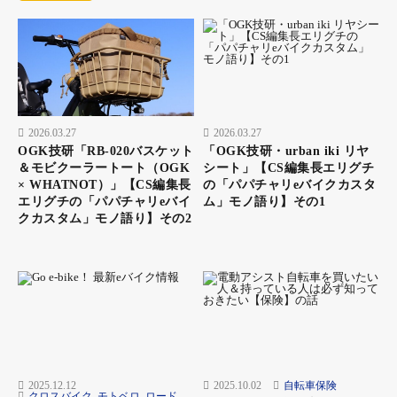
2026.03.27
2026.03.27
OGK技研「RB-020バスケット
「OGK技研・urban iki リヤ
休憩場所として最適な「道の駅」。見つけるたびにトイ
＆モビクーラートート（OGK
シート」【CS編集長エリグチ
レ休憩やドリンク補充、食事をしたり。さらに旅人たち
× WHATNOT）」【CS編集長
の「パパチャリeバイクカスタ
の出会いの場にもなっている
エリグチの「パパチャリeバイ
ム」モノ語り】その1
クカスタム」モノ語り】その2
18日目。明日にはステージ10の『滋賀草津道路・渋峠』を走りた
いので、今日中にできる限り近くまで進んでおきたい。国道8号
沿いのコンビニでサンドイッチと野菜ジュースを買い朝ごはんに
する。駐車場で食べていると車の人が「自転車旅行ですか？ い
いですね♪」と声をかけてきた。ロードバイクを所有していて休
日は、あちこち走りに行っているという。新潟へ向かっていると
話すと「親不知の周辺はトンネルばかりだし、道が狭くてトラッ
クが多いから、事故に気を付けてくださいね！」親切にアドバイ
2025.12.12
2025.10.02
自転車保険
クロスバイク
,
モトベロ
,
ロード