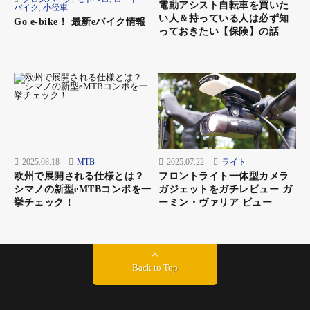
電動アシスト自転車を買いた
ス。最後に「本当に危ないので、テールライトは絶対に点けてく
バイク
,
小径車
い人＆持っている人は必ず知
Go e-bike！ 最新eバイク情報
ださいね！」緊張感ある言葉を受けて、背筋がシュッと伸びた。
っておきたい【保険】の話
「ありがとうございます、気を付けます！」
そこからしばらくは田園風景が続いた。広々とした田んぼの向こ
うに、残雪の北アルプスが見える。北陸らしい、いい景色だ。国
道8号をしばらく行くと『城山、横尾トンネル』自転車通行禁止
の標識。「くそー、またこれかー」と思いながら、迂回路へハン
ドルを向けた。集落を抜け、踏切を渡ると、日本海が広がった。
海沿いは気持ちがいい。さらに進むと『富山湾岸サイクリングコ
2025.08.18
MTB
2025.07.22
ライト
ース』の標識が現れた。車がほとんど通らない、景色のいい海岸
欧州で展開される仕様とは？
フロントライト一体型カメラ
線の道が続く。いつもはトンネルが走れないと悔しいが、今日は
シマノの新型eMTBコンポを一
ガジェットをガチレビュー ガ
挙チェック！
ーミン・ヴァリア ビュー
幸運に感じる。
新潟県に入ると、いよいよ難関の『親不知』だ。ハンドルを握る
手に力が入る。日本海に沿って断崖絶壁が続くため古くから交通
Back to Top
の難所とされている親不知。道は一桁国道とは思えないほど狭
く、暗いトンネルが連続する。確かに、自転車には緊張感のある
道だが、思っていたよりも交通量が少なく、肩透かしを食らった