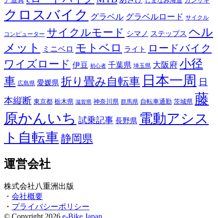
カンザキ
しまなみ海道
クロスバイク
グラベル
グラベルロード
サイクル
ヘル
サイクルモード
シマノ
ステップス
コンピューター
メット
モトベロ
ロードバイク
ミニベロ
ライト
小径
ワイズロード
伊豆
千葉県
大阪府
埼玉県
初心者
日本一周
車
折り畳み自転車
日
愛媛県
広島県
藤
本縦断
東京都
栃木県
神奈川県
自転車通勤
茨城県
群馬県
滋賀県
原かんいち
電動アシス
試乗記事
長野県
ト自転車
静岡県
運営会社
株式会社八重洲出版
・
会社概要
・
プライバシーポリシー
© Copyright 2026
e-Bike Japan
.