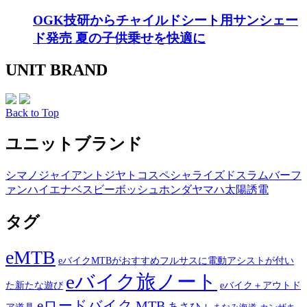
OGK技研からチャイルドシート用サンシェー
ド発売 夏の子供乗せを快適に
UNIT BRAND
Back to Top
ユニットブランド
シマノ
ジャイアント
ジヤトコ
スペシャライズド
スラム
バーフ
ァン
ハイエナ
ベスビー
ボッシュ
ホンダ
ヤマハ
太陽誘電
タグ
eMTB
eバイクMTBがおすすめフルサスに電動アシストが付い
eバイク旅ノート
た新たな遊び
eバイク＋アウトド
eロードバイク
MTB
あさひ
ア道具