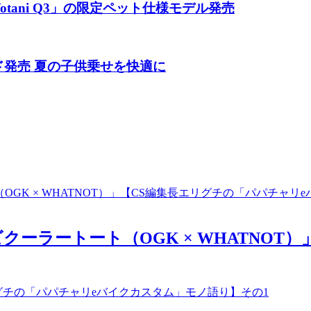
tani Q3」の限定ペット仕様モデル発売
ド発売 夏の子供乗せを快適に
ビクーラートート（OGK × WHATNO