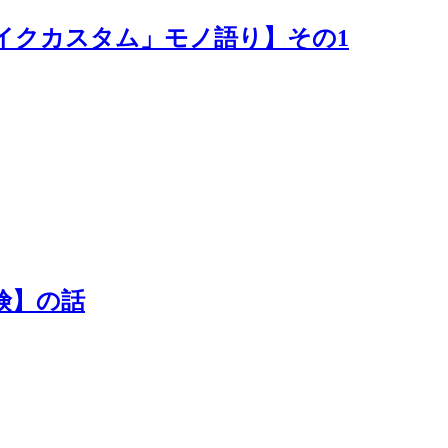
eバイクカスタム」モノ語り】その1
険】の話