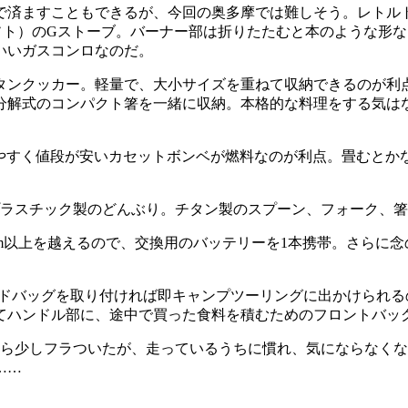
で済ますこともできるが、今回の奥多摩では難しそう。レトル
ソト）のGストーブ。バーナー部は折りたたむと本のような形なり
いいガスコンロなのだ。
チタンクッカー。軽量で、大小サイズを重ねて収納できるのが利
分解式のコンパクト箸を一緒に収納。本格的な料理をする気は
れやすく値段が安いカセットボンベが燃料なのが利点。畳むとか
ラスチック製のどんぶり。チタン製のスプーン、フォーク、箸
km以上を越えるので、交換用のバッテリーを1本携帯。さらに
ドバッグを取り付ければ即キャンプツーリングに出かけられる
ハンドル部に、途中で買った食料を積むためのフロントバッグ
ら少しフラついたが、走っているうちに慣れ、気にならなくな
……