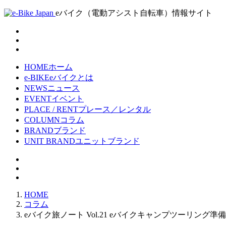
eバイク（電動アシスト自転車）情報サイト
HOME
ホーム
e-BIKE
eバイクとは
NEWS
ニュース
EVENT
イベント
PLACE / RENT
プレース／レンタル
COLUMN
コラム
BRAND
ブランド
UNIT BRAND
ユニットブランド
HOME
コラム
eバイク旅ノート Vol.21 eバイクキャンプツーリング準