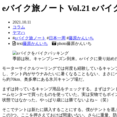
eバイク旅ノート Vol.21 
2021.10.11
コラム
ヤマハ
#
eバイク旅ノート
#
日本一周
#
藤原かんいち
text
藤原かんいち
photo
藤原かんいち
季節は秋。キャンプシーズン到来。eバイクに乗り始め
モーターサイクルツーリングでは何度も経験しているキャン
し、テント内がサウナみたいに暑くなることもない、まさに
ら約70km、奥多摩にある氷川キャンプ場だ。
まずは持っているキャンプ用品をチェックする。まずはテン
ームセンターで買ったものを使っていた。実は安物でもポイ
状態ではなかった。やっぱり歳には勝てないよね～（笑）
そこでテントは新たに購入することにする。僕がテントを選ぶ
この3つ。ここを押さえておけば間違いない。さらに重量、防