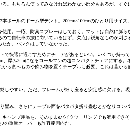
ている。もちろん使ってみなければわかない部分もあるが、すぐ
ールのドーム型テント。200cm×100cmのひとり用サイズ。重
れを使用。一応、防臭スプレーはしておく。マットは自然に膨ら
るので自転車の旅に向いているはず。欠点は鋭角なものが刺さ
みたが、パンクはしていなかった。
イトで快適に過ごすためにチェアがあるといい。いくつか持っ
cm、厚み2cmになるコールマンの超コンパクトチェアにする
れから食べものや飲み物を置くテーブルも必要。これは昔から
納しやすい。ただ、フレームが細く座ると安定感に欠ける。現
り畳み、さらにテーブル面をパタパタ折り畳むとかなりコンパ
たキャンプ用品を、そのままeバイクツーリングでも流用でき
多少の重量オーバーも許容範囲内だ。