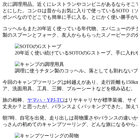
次に調理用品。近くにレストランやコンビニがあるならそこ
とにした。コンロは昔からお気に入りで使っているSOTO（
ボンベなのでどこでも簡単に手に入る。とにかく使い勝手が
コッヘルもまた20年近く使っている年代物、エバニューの
製のスプーンとフォーク、友人からもらったスノーピークの
20年近く使い続けているSOTOのGストーブ。手に入
調理に使うチタン製のコッヘル。落としても割れないプ
今回のキャンプツーリングは峠越えがあり、走行距離も150
ア、洗面用具、工具、三脚、ブルーシートなどを積み込む。
旅の相棒、
ヤマハ・YPJ-TC
はリヤキャリヤが標準装備、サイ
丈夫か？と思ったが、バランスよくパッキングできた。加えて
朝7時、自宅を出発。走り出しは荷物重さやバランスの違いか
っさんの初めてのキャンプツーリング、どんな旅になるやら