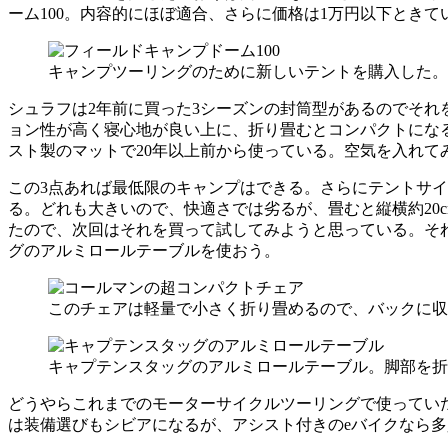
ーム100。内容的にほぼ適合、さらに価格は1万円以下とき
キャンプツーリングのために新しいテントを購入した。2本ポ
シュラフは2年前に買った3シーズンの封筒型があるのでそ
ョン性が高く寝心地が良い上に、折り畳むとコンパクトにな
スト製のマットで20年以上前から使っている。空気を入れて
この3点あれば最低限のキャンプはできる。さらにテントサ
る。どれも大きいので、快適さでは劣るが、畳むと縦横約20
たので、次回はそれを買って試してみようと思っている。そ
グのアルミロールテーブルを使おう。
このチェアは軽量で小さく折り畳めるので、バックに収
キャプテンスタッグのアルミロールテーブル。脚部を折
どうやらこれまでのモーターサイクルツーリングで使ってい
は装備選びもシビアになるが、アシスト付きのeバイクなら