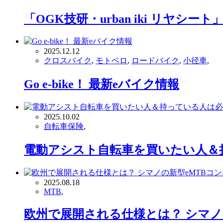
「OGK技研・urban iki リヤ
2025.12.12
クロスバイク
,
モトベロ
,
ロードバイク
,
小径車
,
Go e-bike！ 最新eバイク情報
2025.10.02
自転車保険
,
電動アシスト自転車を買いたい人＆
2025.08.18
MTB
,
欧州で展開される仕様とは？ シマノ