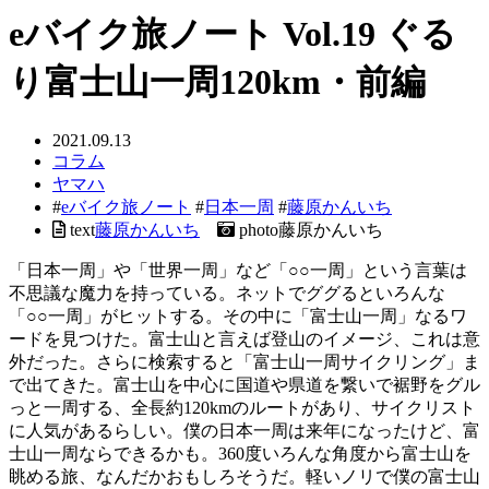
eバイク旅ノート Vol.19 ぐる
り富士山一周120km・前編
2021.09.13
コラム
ヤマハ
#
eバイク旅ノート
#
日本一周
#
藤原かんいち
text
藤原かんいち
photo
藤原かんいち
「日本一周」や「世界一周」など「○○一周」という言葉は
不思議な魔力を持っている。ネットでググるといろんな
「○○一周」がヒットする。その中に「富士山一周」なるワ
ードを見つけた。富士山と言えば登山のイメージ、これは意
外だった。さらに検索すると「富士山一周サイクリング」ま
で出てきた。富士山を中心に国道や県道を繋いで裾野をグル
っと一周する、全長約120kmのルートがあり、サイクリスト
に人気があるらしい。僕の日本一周は来年になったけど、富
士山一周ならできるかも。360度いろんな角度から富士山を
眺める旅、なんだかおもしろそうだ。軽いノリで僕の富士山