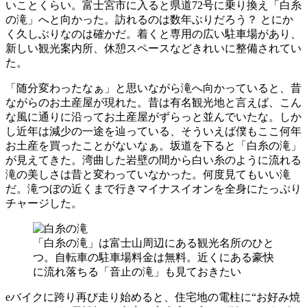
いことくらい。富士宮市に入ると県道72号に乗り換え「白糸
の滝」へと向かった。訪れるのは数年ぶりだろう？ とにか
く久しぶりなのは確かだ。着くと専用の広い駐車場があり、
新しい観光案内所、休憩スペースなどきれいに整備されてい
た。
「随分変わったなぁ」と思いながら滝へ向かっていると、昔
ながらのお土産屋が現れた。昔は有名観光地と言えば、こん
な風に通りに沿ってお土産屋がずらっと並んでいたな。しか
し近年は減少の一途を辿っている、そういえば僕もここ何年
お土産を買ったことがないなぁ。坂道を下ると「白糸の滝」
が見えてきた。湾曲した岩壁の間から白い糸のように流れる
滝の美しさは昔と変わっていなかった。何度見てもいい滝
だ。滝つぼの近くまで行きマイナスイオンを全身にたっぷり
チャージした。
「白糸の滝」は富士山周辺にある観光名所のひと
つ。自転車の駐車場料金は無料。近くにある豪快
に流れ落ちる「音止の滝」も見ておきたい
eバイクに跨り再び走り始めると、住宅地の電柱に“お好み焼