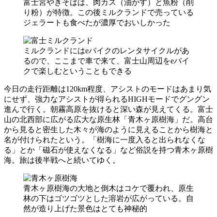
富士宮やきそばは、肉カス（油かす）と魚粉（削
り粉）が特徴。この後ミルクランドで売っている
ジェラートも食べたが濃厚でおいしかった
ミルクランドにはeバイクのレンタサイクルがあ
るので、ここまで車で来て、富士山周辺をeバイ
クで楽しむということもできる
今日の走行距離は120km程度、アシストのモードはあまり気
にせず、強力なアシストが得られるHIGHモードでグングン
進んで行く。朝霧高原を抜けると深い森が見えてくる。富士
山の北西部に広がる広大な原生林「青木ヶ原樹海」だ。高台
から見ると密生した木々が海のように見えることから樹海と
名が付けられたという。「樹海に一度入ると出られなくな
る」とか「磁石が使えなくなる」など俗説を持つ青木ヶ原樹
海。旅は後半戦へと続いてゆく。
青木ヶ原樹海の大地と倒木はコケで覆われ、原生
林の下はゴツゴツとした溶岩が広がっている。自
然が造り上げた景色はとても神秘的