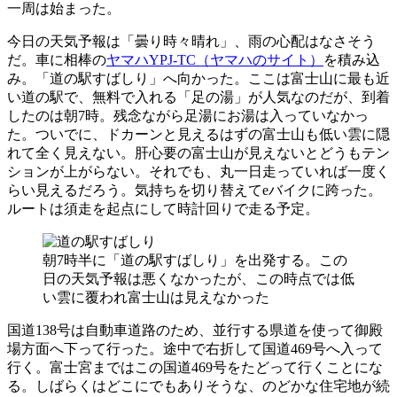
一周は始まった。
今日の天気予報は「曇り時々晴れ」、雨の心配はなさそう
だ。車に相棒の
ヤマハYPJ-TC（ヤマハのサイト）
を積み込
み。「道の駅すばしり」へ向かった。ここは富士山に最も近
い道の駅で、無料で入れる「足の湯」が人気なのだが、到着
したのは朝7時。残念ながら足湯にお湯は入っていなかっ
た。ついでに、ドカーンと見えるはずの富士山も低い雲に隠
れて全く見えない。肝心要の富士山が見えないとどうもテン
ションが上がらない。それでも、丸一日走っていれば一度く
らい見えるだろう。気持ちを切り替えてeバイクに跨った。
ルートは須走を起点にして時計回りで走る予定。
朝7時半に「道の駅すばしり」を出発する。この
日の天気予報は悪くなかったが、この時点では低
い雲に覆われ富士山は見えなかった
国道138号は自動車道路のため、並行する県道を使って御殿
場方面へ下って行った。途中で右折して国道469号へ入って
行く。富士宮まではこの国道469号をたどって行くことにな
る。しばらくはどこにでもありそうな、のどかな住宅地が続