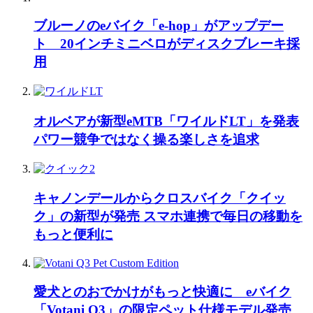
ブルーノのeバイク「e-hop」がアップデー
ト 20インチミニベロがディスクブレーキ採
用
オルベアが新型eMTB「ワイルドLT」を発表
パワー競争ではなく操る楽しさを追求
キャノンデールからクロスバイク「クイッ
ク」の新型が発売 スマホ連携で毎日の移動を
もっと便利に
愛犬とのおでかけがもっと快適に eバイク
「Votani Q3」の限定ペット仕様モデル発売