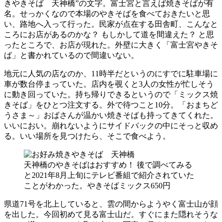
きやきそば 天神橋”の文字。富士宮と言えば焼きそばが有
名。せっかくなので本場のやきそばを食べておきたいと思
い、路地へ入って行った。民家が点在する田舎町、こんなと
ころにお店があるのかな？ もしかして道を間違えた？ と思
ったところで、お店が現れた。外壁に大きく「富士宮やきそ
ば」と書かれているので間違いない。
地元に人気の店なのか、11時半だというのにすでに駐車場に
車が数台停まっていた。店内を覗くと3人の女性が忙しそう
に動き回っていた。持ち帰りできるというので「ミックス焼
きそば」をひとつ注文する。外で待つこと10分。「おまちど
うさま～」おばさんが温かい焼きそばも持ってきてくれた。
いいにおい。崩れないようにサイドバックの中にそっと収め
る。いい場所を見つけたら、そこで食べよう。
天神橋のやきそばはおすすめ！ 後で調べてみる
と2021年8月上旬にテレビ番組で紹介されていた
ことがわかった。やきそばミックス650円
県道71号を北上していると、雲の間からようやく富士山が顔
を出した。今回初めて見る富士山だ。すぐにまた隠れそうな