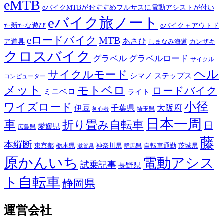
eMTB
eバイクMTBがおすすめフルサスに電動アシストが付い
eバイク旅ノート
た新たな遊び
eバイク＋アウトド
eロードバイク
MTB
あさひ
ア道具
カンザキ
しまなみ海道
クロスバイク
グラベル
グラベルロード
サイクル
ヘル
サイクルモード
シマノ
ステップス
コンピューター
メット
モトベロ
ロードバイク
ミニベロ
ライト
小径
ワイズロード
伊豆
千葉県
大阪府
埼玉県
初心者
日本一周
車
折り畳み自転車
日
愛媛県
広島県
藤
本縦断
東京都
栃木県
神奈川県
自転車通勤
茨城県
群馬県
滋賀県
原かんいち
電動アシス
試乗記事
長野県
ト自転車
静岡県
運営会社