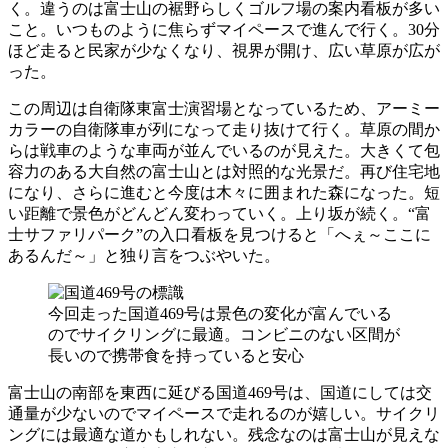
く。違うのは富士山の裾野らしくゴルフ場の案内看板が多い
こと。いつものように焦らずマイペースで進んで行く。30分
ほど走ると民家が少なくなり、視界が開け、広い草原が広が
った。
この周辺は自衛隊東富士演習場となっているため、アーミー
カラーの自衛隊車が列になって走り抜けて行く。草原の間か
らは戦車のような車両が並んでいるのが見えた。大きくて包
容力のある大自然の富士山とは対照的な光景だ。再び住宅地
になり、さらに進むと今度は木々に囲まれた森になった。短
い距離で景色がどんどん変わっていく。上り坂が続く。“富
士サファリパーク”の入口看板を見つけると「へぇ～ここに
あるんだ～」と独り言をつぶやいた。
今回走った国道469号は景色の変化が富んでいる
のでサイクリングに最適。コンビニのない区間が
長いので携帯食を持っていると安心
富士山の南部を東西に延びる国道469号は、国道にしては交
通量が少ないのでマイペースで走れるのが嬉しい。サイクリ
ングには最適な道かもしれない。残念なのは富士山が見えな