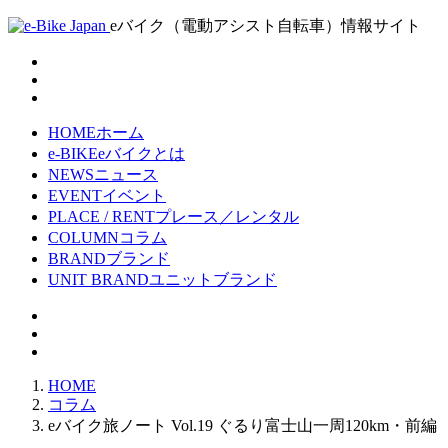
eバイク（電動アシスト自転車）情報サイト
HOME
ホーム
e-BIKE
eバイクとは
NEWS
ニュース
EVENT
イベント
PLACE / RENT
プレース／レンタル
COLUMN
コラム
BRAND
ブランド
UNIT BRAND
ユニットブランド
HOME
コラム
eバイク旅ノート Vol.19 ぐるり富士山一周120km・前編