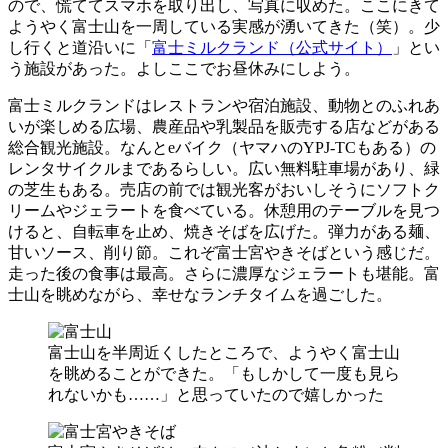
ので、慌ててスマホを取り出し、写真に収めた。ここにきて
ようやく富士山を一周している実感が湧いてきた（笑）。少
し行くと道沿いに「
富士ミルクランド（公式サイト）
」とい
う施設があった。よしここでお昼休みにしよう。
富士ミルクランドはレストランや宿泊施設、動物とのふれあ
いが楽しめる広場、農産品や乳製品を販売する店などがある
総合観光施設。なんとeバイク（ヤマハのYPJ-TCもある）の
レンタサイクルまであるらしい。広い無料駐車場があり、緑
の芝生もある。売店の前では観光客がおいしそうにソフトク
リームやジェラートを食べている。休憩用のテーブルを見つ
けると、自転車を止め、焼きそばを広げた。弾力がある麺、
甘いソース、削り節。これぞ富士宮やきそばという感じだ。
走った後の食事は最高。さらに濃厚なジェラートも堪能。富
士山を眺めながら、幸せなランチタイムを過ごした。
富士山を半周近くしたところで、ようやく富士山
を眺めることができた。「もしかして一度も見ら
れないかも……」と思っていたので嬉しかった