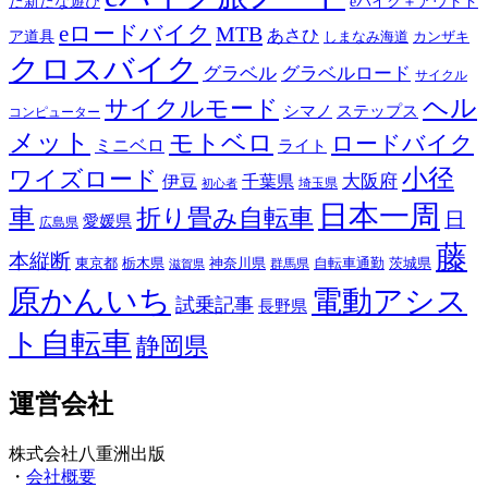
た新たな遊び
eバイク＋アウトド
eロードバイク
MTB
あさひ
ア道具
カンザキ
しまなみ海道
クロスバイク
グラベル
グラベルロード
サイクル
ヘル
サイクルモード
シマノ
ステップス
コンピューター
メット
モトベロ
ロードバイク
ミニベロ
ライト
小径
ワイズロード
伊豆
千葉県
大阪府
埼玉県
初心者
日本一周
車
折り畳み自転車
日
愛媛県
広島県
藤
本縦断
東京都
栃木県
神奈川県
自転車通勤
茨城県
群馬県
滋賀県
原かんいち
電動アシス
試乗記事
長野県
ト自転車
静岡県
運営会社
株式会社八重洲出版
・
会社概要