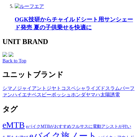
OGK技研からチャイルドシート用サンシェー
ド発売 夏の子供乗せを快適に
UNIT BRAND
Back to Top
ユニットブランド
シマノ
ジャイアント
ジヤトコ
スペシャライズド
スラム
バーフ
ァン
ハイエナ
ベスビー
ボッシュ
ホンダ
ヤマハ
太陽誘電
タグ
eMTB
eバイクMTBがおすすめフルサスに電動アシストが付い
eバイク旅ノート