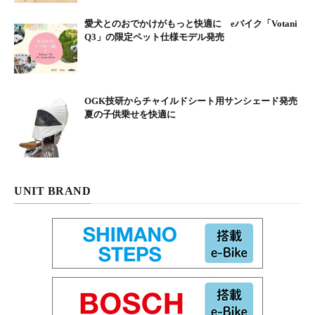
トバイと自転車も結構たくさん停まっている。売店に入ると農業が盛
んな土地、棚に旬の野菜が並んでいる。レジでは買い物カゴに野菜を
どっさり詰め込んだお客さんが長蛇の列を作っていた。
愛犬とのおでかけがもっと快適に eバイク「Votani
店内の奥にあるイートインコーナーへ行くと、メニューに霞ヶ浦で獲
Q3」の限定ペット仕様モデル発売
れたナマズを使ったバーガー「なめパックン」があった。他に「豚パ
ックン」「鴨パックン」などもあるが、ここは絶対ナマズだろう。イ
ートインも大混雑で出来上がるまで30分近くかかった。ハラペコ状態
で食べた「なめパックン」はつくねのような食感で癖もなく、食べや
すかった。僕的にはもっと癖が強くてもいいかなと思ったが、おいし
かったので大満足。改めて売店を見ると妻が好きなイチジクが並んで
いたのでお土産に買い、バッグに詰め込んだ。
OGK技研からチャイルドシート用サンシェード発売
夏の子供乗せを快適に
南部にある「小袖ヶ浜」は霞ヶ浦では貴重な砂浜。その
景色はまるで海のよう。他にも湿原があったり、公園が
あったり変化に富んでいる
UNIT BRAND
自然の景色からガラッと雰囲気が変わるのが、鹿島海軍
航空隊基地跡。旧日本軍の施設跡が霞ヶ浦にあることを
知らなかったので驚いた