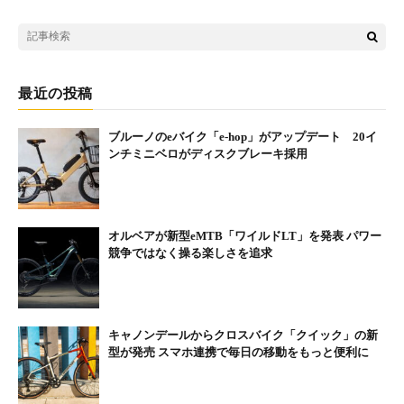
う間に虜になった
湖畔の道は交通量はとても少ないので、車を気にするこ
最近の投稿
となく走ることができる。一周130km、まさに自転車天
国。こんな道は他にない
ブルーノのeバイク「e-hop」がアップデート 20イ
さらに進んで行くと壮大な田園風景が広がった、湖から続く広い空、
ンチミニベロがディスクブレーキ採用
開放的な景色がどこまでも続く。少し湖を離れると高い煙突と廃墟の
ような建物が見えてきた。柵で囲われ敷地には入れないようになって
いる。何の施設だろう？ ペダルから足を降ろし、スマホで調べてみる
と“鹿島海軍航空隊基地跡”であることがわかった。どうやら旧日本軍
の施設跡らしい。なるほど霞ヶ浦はそんな歴史も抱えていたのか……
そう考えると景色も違う色に見えた。
和田岬を抜け、しばらく走ると右手に駐車場と公衆トイレが現れた。
オルベアが新型eMTB「ワイルドLT」を発表 パワー
左側には湿地帯が広がっている。ここは妙岐ノ鼻・浮島湿原、たくさ
競争ではなく操る楽しさを追求
んの野鳥類が訪れることで知られている。観察小屋の近くには妙岐ノ
鼻で見られる野鳥観察のカレンダーがあり、訪れる鳥たちが写真入り
で紹介されていた。いまの時期も生息しているようなので、キョロキ
ョロと探してみたが、残念ながら裸眼で確認することはできなかっ
た。
稲敷大橋と北利根橋を渡り潮来市へ。さらに風の塔がある天王崎公園
までやってきた。時刻はすでに11時。かなり走ったなと思い地図を確
キャノンデールからクロスバイク「クイック」の新
認したが、まだ半分も走っていなかった。霞ヶ浦一周、こりゃ思った
よりも大変かも。ここまでブラブラ寄り道ばかりしていたので気を引
型が発売 スマホ連携で毎日の移動をもっと便利に
き締める、ここからはペースアップ。ランチ予定地「道の駅たまつく
り」を目指してひたすらペダリングだ。
12時半、霞ヶ浦大橋の袂にある道の駅に到着した。ここでほぼ半周な
ので、少しホッとする。今日は土曜日。駐車場は車がいっぱい、オー