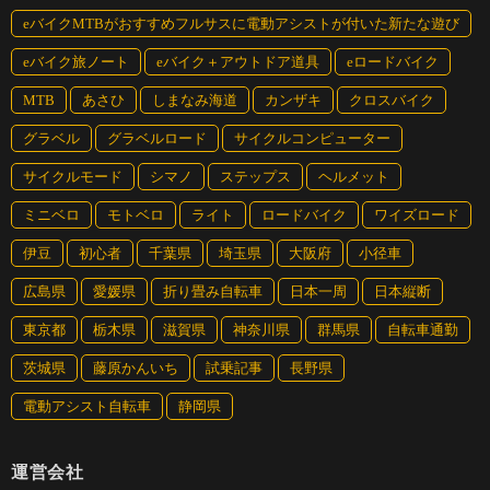
eバイクMTBがおすすめフルサスに電動アシストが付いた新たな遊び
eバイク旅ノート
eバイク＋アウトドア道具
eロードバイク
MTB
あさひ
しまなみ海道
カンザキ
クロスバイク
グラベル
グラベルロード
サイクルコンピューター
サイクルモード
シマノ
ステップス
ヘルメット
ミニベロ
モトベロ
ライト
ロードバイク
ワイズロード
伊豆
初心者
千葉県
埼玉県
大阪府
小径車
広島県
愛媛県
折り畳み自転車
日本一周
日本縦断
東京都
栃木県
滋賀県
神奈川県
群馬県
自転車通勤
茨城県
藤原かんいち
試乗記事
長野県
電動アシスト自転車
静岡県
運営会社