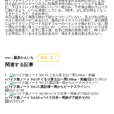
軽くウォーミングアップ。ルートは湖側を走れる反時計回りにする。
冷え込むのでジャージの上に防風防水性の高いレインウエアを着込
む。下はストレッチ性の高いパンツ一枚のみ。下半身は脚がスムーズ
に動けるよう、いつも薄着にしている。5時半。少し空が明るくなっ
てきたところで、さあ出発だ。
今日は風もなく湖面も静かで波ひとつたっていない、見上げれば空は
小さい雲がポツポツあるだけ。最高のサイクリング日和だ。道の路面
にはサイクリングロードを記すブルーのペイントが施されている、湖
一周なので道に迷うことはないが、このペイントがあるないとでは安
心感が全然違う。左手に霞ヶ浦、右手に田畑の景色が続く。時々ボー
トが停泊している小さな港があるが、漁をする船の姿は見えない。
湖畔に沿って延びる道は車道だが、ほとんど車が通らないのでまるで
自転車専用道路のようだ。信号もないのでマイペースで走れる。周り
の景色で良く目につくのがレンコン畑、茨城県がレンコンの産地であ
ることは知っていたが、こんなにたくさんあるとは思わなかった。こ
こも、あっちも、こっちもレンコン畑。これもまた霞ヶ浦の景色のひ
とつになっている。
text：藤原かんいち
投稿一覧
関連する記事
土浦駅から5分のところにある霞ヶ浦総合公園をスター
ト地にした。オランダ風車が印象的。次の旅では筑波山
eバイク旅ノート Vol.19 ぐるり富士山一周120km・前編
2021.09.13
に上ってみたい
eバイク旅ノート Vol.25 諏訪湖一周からビーナスラインへ
2021.12.08
eバイク旅ノート Vol.60 eバイク日本一周旅ギア紹介その2
2023.05.29
広大な田園風景が広がる美浦村。霞ヶ浦一周の旅では湖
だけでなく、様々な景色と出会えるのが魅力。あっとい