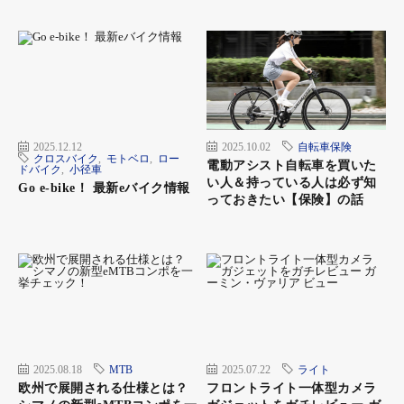
16時半。空は青からオレンジへ。日没まで秒読みになった。沈む夕日
を眺めていると、湖のはるか先に山影を見つけた。形からして富士山
みたいだけど、まさか霞ヶ浦から見えるわけはないよな。でもどこか
らどう見ても富士山。調べて見るとやっぱりそうだった。霞ヶ浦と富
士山のコラボレーション。それは霞ヶ浦一周の旅がくれた、最高の贈
り物だった。
ついに日没。ライトの明かりを頼りに進んで行く。土浦の町明かりが
遠くに見える。全身ヘトヘト、膝も痛むが、残った気力をふり絞って
ペダルをこぐ。ここまでくるともう、自転車もeバイクも関係ない。
自分との闘いだ。市街に入ると車も外灯も増え、一気に明るくなっ
た。ここまで来たらゴールまであとわずか。そしてついに、総合公園
のランドマーク、オランダ風車が見えてきた。やった、ゴールだ。つ
いに走り切ったぞ。満足感に包まれる。マルチメーターを見ると走行
2025.12.12
2025.10.02
自転車保険
距離は134.5km。バッテリーの残量は8％だった。
クロスバイク
,
モトベロ
,
ロー
電動アシスト自転車を買いた
ドバイク
,
小径車
い人＆持っている人は必ず知
Go e-bike！ 最新eバイク情報
っておきたい【保険】の話
路面のブルーのペイントを辿って一周した。これがある
かないかで全然違う。これが日本中にできたら、サイク
リングへの認識が変わるだろう
湖畔にある「かすみがうら市交流センター」はおすすめ
の休憩スポット。霞ヶ浦一周の情報収集に最適な場所
2025.08.18
MTB
2025.07.22
ライト
で、レンタサイクルもある
欧州で展開される仕様とは？
フロントライト一体型カメラ