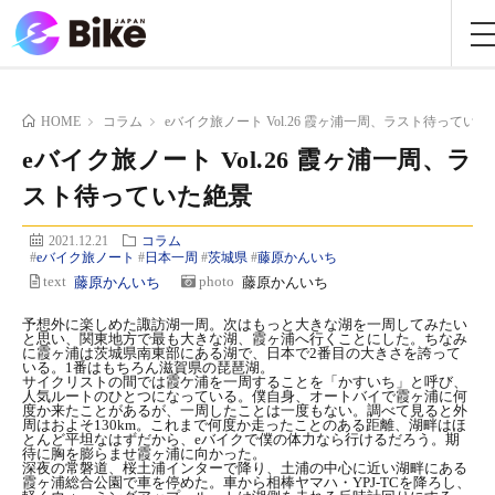
HOME
コラム
eバイク旅ノート Vol.26 霞ヶ浦一周、ラスト待っていた
eバイク旅ノート Vol.26 霞ヶ浦一周、ラ
スト待っていた絶景
2021.12.21
コラム
#
eバイク旅ノート
#
日本一周
#
茨城県
#
藤原かんいち
text
藤原かんいち
photo
藤原かんいち
予想外に楽しめた諏訪湖一周。次はもっと大きな湖を一周してみたい
と思い、関東地方で最も大きな湖、霞ヶ浦へ行くことにした。ちなみ
に霞ヶ浦は茨城県南東部にある湖で、日本で2番目の大きさを誇って
いる。1番はもちろん滋賀県の琵琶湖。
サイクリストの間では霞ケ浦を一周することを「かすいち」と呼び、
人気ルートのひとつになっている。僕自身、オートバイで霞ヶ浦に何
度か来たことがあるが、一周したことは一度もない。調べて見ると外
周はおよそ130km。これまで何度か走ったことのある距離、湖畔はほ
とんど平坦なはずだから、eバイクで僕の体力なら行けるだろう。期
待に胸を膨らませ霞ヶ浦に向かった。
深夜の常磐道、桜土浦インターで降り、土浦の中心に近い湖畔にある
霞ヶ浦総合公園で車を停めた。車から相棒
ヤマハ・YPJ-TC
を降ろし、