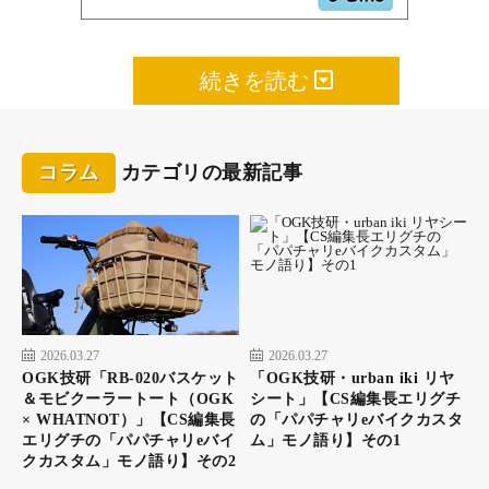
霞ヶ浦一周のルート上にある、唯一の道の駅「たまつく
り」は貴重な存在。大きくはないが地の野菜が充実、テ
ラスからの眺めも素晴らしい
続きを読む
これがなまずを使ったハンバーガー「なめパックン」。
コラム
カテゴリの最新記事
なまずと聞くと一瞬どうかな？ と思うがおいしいの
で、是非食べてみて欲しい
霞ヶ浦一周にはショートカットのコースもあり、その場合は霞ヶ浦大
橋を渡って土浦に向かうことになる。僕はもちろん完全走破を目指し
ているので橋は渡らず、湖畔を辿って高浜方面へ向かった。車が通ら
ない、気持ちのいい湖畔の道が続く。北部の折り返し地点、恋瀬川に
かかる愛郷橋を越えると霞ヶ浦一周も終盤戦。15時を過ぎると、日は
陰り影も長くなってくる。先のことを考えるとあまりのんびりはして
いられない。自然とペダルに力が入る。前方に見える霞ヶ浦大橋を目
指して、ひたすらeバイクを走らせる。
100kmを超えたあたりから、ももと膝が痛み始めてきた。峠越えの時
2026.03.27
2026.03.27
とはまた違う、脚の痛み。痛みをだましだまししながらペダリング。
OGK技研「RB-020バスケット
「OGK技研・urban iki リヤ
ひと休みしたいなと思っていた所で、歩崎公園の「かすみがうら市交
流センター」に着いたので、休憩にする。ここの1階はレンタサイク
＆モビクーラートート（OGK
シート」【CS編集長エリグチ
ル所になっていて、サイクリングを楽しんだ人が次々帰ってくる。み
× WHATNOT）」【CS編集長
の「パパチャリeバイクカスタ
んな充実したいい顔をしている。1階にあるカフェ「かすみマルシ
ェ」でホットコーヒーでも飲むかと思いながらカウンターへ行ったと
エリグチの「パパチャリeバイ
ム」モノ語り】その1
ころで、すぐに横のジェラートに目移り。急遽スイートポテトのジェ
クカスタム」モノ語り】その2
ラートに変更する。食べてみると、柔らかい甘みが何とも優しい。疲
れた体に染み込むようだ。変更して大正解だった。