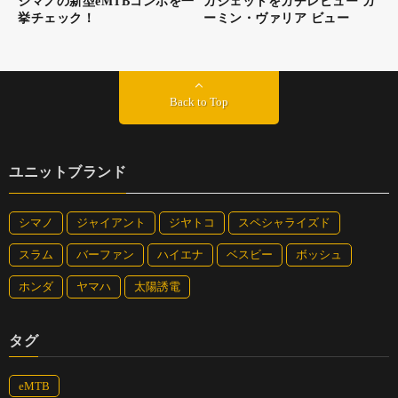
シマノの新型eMTBコンポを一
ガジェットをガチレビュー ガ
挙チェック！
ーミン・ヴァリア ビュー
遠くに富士山が見えたときは一瞬自分の目を疑った。ま
さか霞ヶ浦から富士山が望めるとは…… 今回の旅がく
れた最高の贈り物だった
Back to Top
ユニットブランド
シマノ
ジャイアント
ジヤトコ
スペシャライズド
スラム
バーファン
ハイエナ
ベスビー
ボッシュ
ホンダ
ヤマハ
太陽誘電
タグ
eMTB