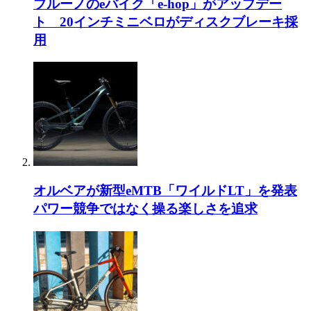
ブルーノのeバイク「e-hop」がアップデー
ト 20インチミニベロがディスクブレーキ採
用
オルベアが新型eMTB「ワイルドLT」を発表
パワー競争ではなく操る楽しさを追求