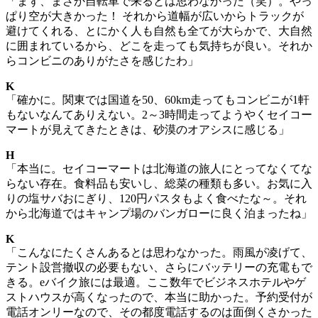
「まず、まさか自転車で来るとは思わなかった（笑）。やっ
ぱり空が大きかった！ それから道幅が広いからトラックが
避けてくれる、とにかく人も自然も全てが大らかで、大自然
に囲まれているから、どこを走っても気持ちが良い。それか
らコンビニのありがたさを感じたわ」
K
「確かに。関東では国道を50、60km走ってもコンビニが1軒
もないなんてありえない。2～3時間走ってようやくセイコー
マートが見えてきたときは、砂漠のオアシスに感じる」
H
「本当に。セイコーマートは北海道の旅人にとってなくてな
らない存在。食料品も安いし、総菜の種類も多い。お気に入
りの塩サバおにぎり、120円パスタもよく食べたな～。それ
から北海道ではキャンプ場のバンガローに良く泊まったね」
K
「こんなにたくさんあるとは思わなかった。雨風が凌げて、
テント設営撤収の必要もない、さらにバッテリーの充電もで
きる。eバイク旅には最適。ここ数年でビジネスホテルやゲ
ストハウスが高くなったので、本当に助かった。予約受付が
電話オンリーなので、その都度電話するのは面倒くさかった