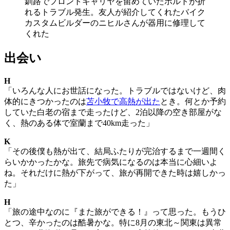
釧路でフロントキャリヤを留めていたボルトが折
れるトラブル発生。友人が紹介してくれたバイク
カスタムビルダーのニヒルさんが器用に修理して
くれた
出会い
H
「いろんな人にお世話になった。トラブルではないけど、肉
体的にきつかったのは
苫小牧で高熱が出た
とき。何とか予約
していた白老の宿まで走ったけど、2泊以降の空き部屋がな
く、熱のある体で室蘭まで40km走った」
K
「その後僕も熱が出て、結局ふたりが完治するまで一週間く
らいかかったかな。旅先で病気になるのは本当に心細いよ
ね。それだけに熱が下がって、旅が再開できた時は嬉しかっ
た」
H
「旅の途中なのに『また旅ができる！』って思った。もうひ
とつ、辛かったのは酷暑かな。特に8月の東北～関東は異常