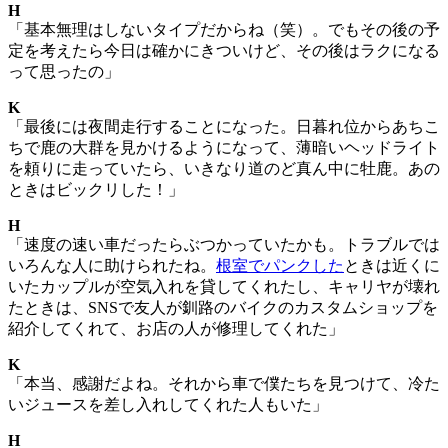
H
「基本無理はしないタイプだからね（笑）。でもその後の予
定を考えたら今日は確かにきついけど、その後はラクになる
って思ったの」
K
「最後には夜間走行することになった。日暮れ位からあちこ
ちで鹿の大群を見かけるようになって、薄暗いヘッドライト
を頼りに走っていたら、いきなり道のど真ん中に牡鹿。あの
ときはビックリした！」
H
「速度の速い車だったらぶつかっていたかも。トラブルでは
いろんな人に助けられたね。
根室でパンクした
ときは近くに
いたカップルが空気入れを貸してくれたし、キャリヤが壊れ
たときは、SNSで友人が釧路のバイクのカスタムショップを
紹介してくれて、お店の人が修理してくれた」
K
「本当、感謝だよね。それから車で僕たちを見つけて、冷た
いジュースを差し入れしてくれた人もいた」
H