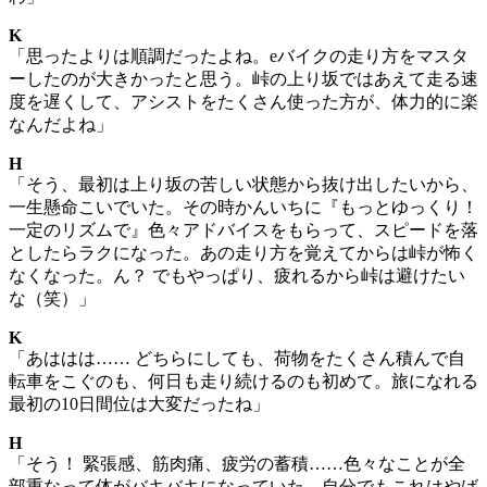
K
「思ったよりは順調だったよね。eバイクの走り方をマスタ
ーしたのが大きかったと思う。峠の上り坂ではあえて走る速
度を遅くして、アシストをたくさん使った方が、体力的に楽
なんだよね」
H
「そう、最初は上り坂の苦しい状態から抜け出したいから、
一生懸命こいでいた。その時かんいちに『もっとゆっくり！
一定のリズムで』色々アドバイスをもらって、スピードを落
としたらラクになった。あの走り方を覚えてからは峠が怖く
なくなった。ん？ でもやっぱり、疲れるから峠は避けたい
な（笑）」
K
「あははは…… どちらにしても、荷物をたくさん積んで自
転車をこぐのも、何日も走り続けるのも初めて。旅になれる
最初の10日間位は大変だったね」
H
「そう！ 緊張感、筋肉痛、疲労の蓄積……色々なことが全
部重なって体がバキバキになっていた。自分でもこれはやば