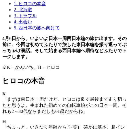
1.
ヒロコの本音
2.
北海道
3.
トラブル
4.
出会い
5.
西日本の旅へ向けて
4月6日から、いよいよ日本一周西日本編の旅に出ます。その
前に、今回は初めてふたりで旅した東日本編を振り返ってぶ
っちゃけ裏話。そして始まる西日本編へ期待などふたりでト
ークします。
※K＝かんいち、H＝ヒロコ
ヒロコの本音
K
「まずは東日本一周だけど、ヒロコは良く最後まで走り切っ
たと思うよ。生まれた初めての自転車旅がこの日本一周。そ
れも2～30代ならまだしも61歳だからね」
H
「ちょっと、いきなり年齢から？(笑) 確かに基本、超イン