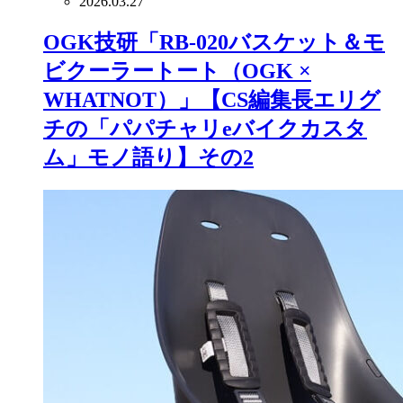
2026.03.27
OGK技研「RB-020バスケット＆モ
ビクーラートート（OGK ×
WHATNOT）」【CS編集長エリグ
チの「パパチャリeバイクカスタ
ム」モノ語り】その2