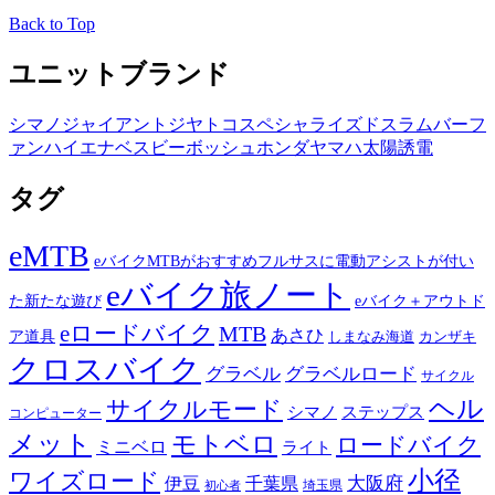
Back to Top
ユニットブランド
シマノ
ジャイアント
ジヤトコ
スペシャライズド
スラム
バーフ
ァン
ハイエナ
ベスビー
ボッシュ
ホンダ
ヤマハ
太陽誘電
タグ
eMTB
eバイクMTBがおすすめフルサスに電動アシストが付い
eバイク旅ノート
た新たな遊び
eバイク＋アウトド
eロードバイク
MTB
あさひ
ア道具
カンザキ
しまなみ海道
クロスバイク
グラベル
グラベルロード
サイクル
ヘル
サイクルモード
シマノ
ステップス
コンピューター
メット
モトベロ
ロードバイク
ミニベロ
ライト
小径
ワイズロード
伊豆
千葉県
大阪府
埼玉県
初心者