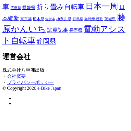
日本一周
車
折り畳み自転車
日
愛媛県
広島県
藤
本縦断
東京都
栃木県
神奈川県
自転車通勤
茨城県
群馬県
滋賀県
原かんいち
電動アシス
試乗記事
長野県
ト自転車
静岡県
運営会社
株式会社八重洲出版
・
会社概要
・
プライバシーポリシー
© Copyright 2026
e-Bike Japan
.