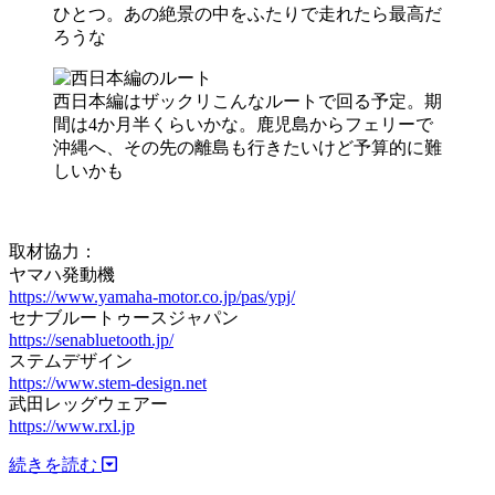
ひとつ。あの絶景の中をふたりで走れたら最高だ
ろうな
西日本編はザックリこんなルートで回る予定。期
間は4か月半くらいかな。鹿児島からフェリーで
沖縄へ、その先の離島も行きたいけど予算的に難
しいかも
取材協力：
ヤマハ発動機
https://www.yamaha-motor.co.jp/pas/ypj/
セナブルートゥースジャパン
https://senabluetooth.jp/
ステムデザイン
https://www.stem-design.net
武田レッグウェアー
https://www.rxl.jp
続きを読む