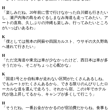
H
「楽しみだね。20年前に雪で行けなかった白川郷も行きたい
し、瀬戸内海の島をめぐるしまなみ海道も走ってみたい。ア
ートの直島、久しぶりの沖縄も楽しみ。行ってみたいところ
がいっぱいあるわ」
K
「僕としては熊本の阿蘇や四国カルスト、ウサギの大久野島
へ連れて行きたい」
H
「ただ北海道や東北は車が少なかったけど、西日本は車が多
そうだから、そこがちょっと心配かな」
K
「国道1号とか自転車が走れない区間がたくさんあるしね。
でもルートがたくさんあるから、できる限りのんびりしたロ
ーカルな道を選んで走ろう。それから宿。この1年でホテル
代が急上昇してるから、キャンプが多くして行こう」
H
「そうだね。一番お金がかかるのが宿泊費だからね。食事も