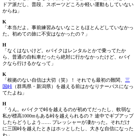
ドア派だし、普段、スポーツどころか軽い運動もしていない
からね」
K
「本当だよ。事前練習みないなこともほとんどしていなかっ
た。初めての旅に不安はなかったの？」
H
「なくはないけど。eバイクはレンタルとかで乗ってたか
ら、普通の自転車だったら絶対に行かなかったけど、eバイ
クなら行けるかなって」
K
「根拠のない自信は大切（笑）！ それでも最初の難関、
三
国峠
（群馬県・新潟県）を越える前はかなりナーバスになっ
てたよね」
H
「うん。eバイクで峠を越えるのが初めてだったし、軟弱な
私が標高1000mもある峠を越えられるの？ 途中でギブアップ
したらどうしよう…… プレッシャーが凄かった。それだけ
に三国峠を越えたときはホッとしたし、大きな自信になった
わ」