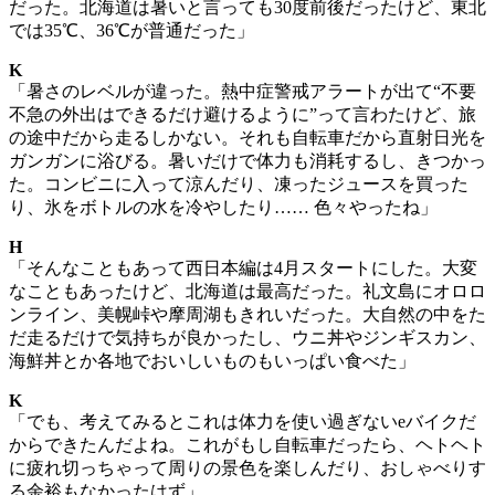
だった。北海道は暑いと言っても30度前後だったけど、東北
では35℃、36℃が普通だった」
K
「暑さのレベルが違った。熱中症警戒アラートが出て“不要
不急の外出はできるだけ避けるように”って言わたけど、旅
の途中だから走るしかない。それも自転車だから直射日光を
ガンガンに浴びる。暑いだけで体力も消耗するし、きつかっ
た。コンビニに入って涼んだり、凍ったジュースを買った
り、氷をボトルの水を冷やしたり…… 色々やったね」
H
「そんなこともあって西日本編は4月スタートにした。大変
なこともあったけど、北海道は最高だった。礼文島にオロロ
ンライン、美幌峠や摩周湖もきれいだった。大自然の中をた
だ走るだけで気持ちが良かったし、ウニ丼やジンギスカン、
海鮮丼とか各地でおいしいものもいっぱい食べた」
K
「でも、考えてみるとこれは体力を使い過ぎないeバイクだ
からできたんだよね。これがもし自転車だったら、ヘトヘト
に疲れ切っちゃって周りの景色を楽しんだり、おしゃべりす
る余裕もなかったはず」