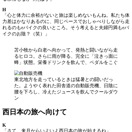
H
「心と体力に余裕がないと旅は楽しめないもんね。私たち体
力差はかなりあるのに、同じペースでおしゃべりしながら走
れるのもeバイクの良いところ。そう考えると夫婦円満もeバ
イクのお陰？（笑）」
苫小牧から白老へ向かって、発熱と闘いながら走
るヒロコ。さらに雨が降る、完全に「泣きっ面に
蜂」状態。栄養ドリンクを飲んで、ペダルをこぐ
東北地方を走っているときは猛暑との闘いだっ
た。ようやく表れた田舎道の自動販売機、日陰に
腰を下ろし、冷えたジュースを飲んでクールダウ
ン
西日本の旅へ向けて
K
「さて、来月からいよいよ西日本の旅が始まるね」