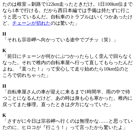
たのは根室→釧路で122km走ったときだけ。1日100km位まで
なら1本で行ける。だから西日本編では予備は持たずに行こ
うと思っているんだ。自転車のトラブルはいくつかあったけ
ど、
チェーンが切れた
のは驚いた」
H
「それも宗谷岬へ向かっている途中でブチッ（笑）」
K
「前日にチェーンが何かにぶつかったらしく歪んで回らなく
なった。それで稚内の自転車屋へ行って直してもらったんだ
よね。『直った！』って安心して走り始めたら10km位のと
ころで切れちゃった」
H
「自転車屋さんの車が迎えに来るまで1時間半、雨の中で待
つことになるんだけど、あの時は身も心も寒かった。稚内に
戻ってまた修理。直ったときは夕方になっていた」
K
「さすがに今日は宗谷岬へ行くのは無理かな……と思ってい
たのに、ヒロコが『行こう！』って言ったから驚いたよ」