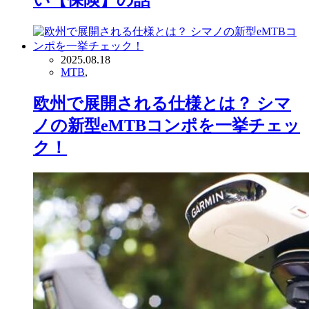
い【保険】の話
2025.08.18
MTB
,
欧州で展開される仕様とは？ シマ
ノの新型eMTBコンポを一挙チェッ
ク！