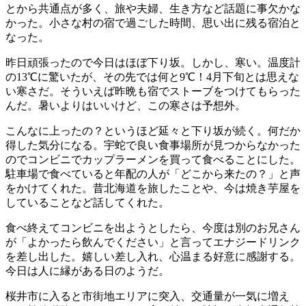
とから共通点が多く、旅や夫婦、生き方など話題に事欠かな
かった。小さな村の宿で過ごした時間、思い出に残る宿泊と
なった。
昨日頑張ったので今日はほぼ下り坂。しかし、寒い。温度計
の13℃に驚いたが、その先では何と9℃！4月下旬とは思えな
い寒さだ。そういえば昨晩も宿でストーブをつけてもらった
んだ。暑いよりはいいけど、この寒さは予想外。
こんなに上ったの？というほど延々と下り坂が続く。何だか
得した気分になる。宇蛇で良い食事場所が見つからなかった
のでコンビニでカップラーメンを買って食べることにした。
駐車場で食べていると年配の人が「どこから来たの？」と声
をかけてくれた。昔北海道を旅したことや、今は焼き芋屋を
していることなど話してくれた。
食べ終えてコンビニを出ようとしたら、今度は別のお兄さん
が「よかったら飲んでください」と言ってエナジードリンク
を差し出した。嬉しい差し入れ、心温まる好意に感謝する。
今日は人に縁がある日のようだ。
桜井市に入ると市街地エリアに突入、交通量が一気に増え