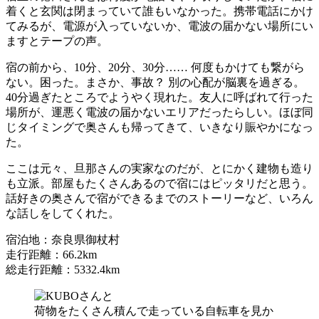
着くと玄関は閉まっていて誰もいなかった。携帯電話にかけ
てみるが、電源が入っていないか、電波の届かない場所にい
ますとテープの声。
宿の前から、10分、20分、30分…… 何度もかけても繋がら
ない。困った。まさか、事故？ 別の心配が脳裏を過ぎる。
40分過ぎたところでようやく現れた。友人に呼ばれて行った
場所が、運悪く電波の届かないエリアだったらしい。ほぼ同
じタイミングで奥さんも帰ってきて、いきなり賑やかになっ
た。
ここは元々、旦那さんの実家なのだが、とにかく建物も造り
も立派。部屋もたくさんあるので宿にはピッタリだと思う。
話好きの奥さんで宿ができるまでのストーリーなど、いろん
な話しをしてくれた。
宿泊地：奈良県御杖村
走行距離：66.2km
総走行距離：5332.4km
荷物をたくさん積んで走っている自転車を見か