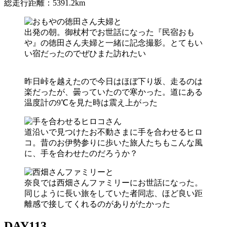
総走行距離：5391.2km
出発の朝。御杖村でお世話になった『民宿おも
や』の徳田さん夫婦と一緒に記念撮影。とてもい
い宿だったのでぜひまた訪れたい
昨日峠を越えたので今日はほぼ下り坂、走るのは
楽だったが、曇っていたので寒かった。道にある
温度計の9℃を見た時は震え上がった
道沿いで見つけたお不動さまに手を合わせるヒロ
コ。昔のお伊勢参りに歩いた旅人たちもこんな風
に、手を合わせたのだろうか？
奈良では西畑さんファミリーにお世話になった。
同じように長い旅をしていた者同志、ほど良い距
離感で接してくれるのがありがたかった
DAY113