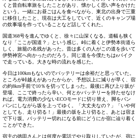
くと昔自転車旅をしたことがあり、懐かしく思い声をかけた
という。一緒にお昼ごはんを食べながら、東北の出身で三重
に移住したこと、現在は大工をしていて、近くのキャンプ場
の炊事場を作っていることなど話してくれた。
国道368号を進んでゆくと、徐々に山深くなる。道幅も狭く
なり「ここが国道？」という感じ。峠に着くと伊勢本街道ら
しく、旅籠の名残があった。昔は多くの人がこの道を歩いて
伊勢神宮へ向かったのだろう。同じ道を今僕たちはeバイク
で走っている。大きな時の流れを感じた。
今日は100kmもないのでバッテリーは余裕だと思っていた。
ところが峠越えがあったからか、予想以上に減りが早く、宿
の約8km手前で10％を切ってしまった。最後に再び上り坂が
登場、ここで終ったら辛い、何とかバッテリーを持たせなけ
れば。電力消費の少ないECOモードに切り替え、脚をパン
パンにしながら坂を上ってゆく。「大丈夫なの？」「いや何
としても、走り切る！」最後の坂を上り切ると、あとは宿ま
で下り坂。バッテリー切れになる前にどうにか宿に辿り着く
ことができた。
宿主の徳田さんとは何度か電話でやり取りしていたが、宿に