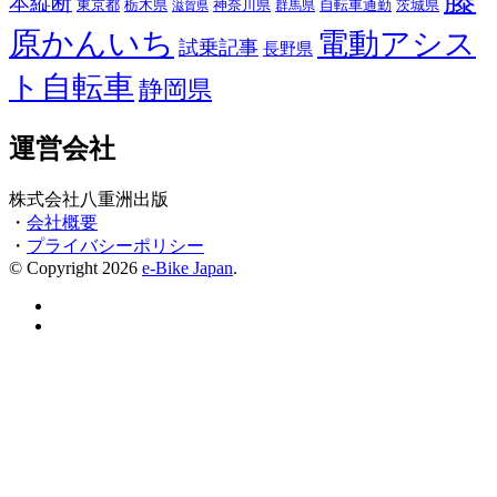
本縦断
東京都
栃木県
神奈川県
自転車通勤
茨城県
群馬県
滋賀県
原かんいち
電動アシス
試乗記事
長野県
ト自転車
静岡県
運営会社
株式会社八重洲出版
・
会社概要
・
プライバシーポリシー
© Copyright 2026
e-Bike Japan
.