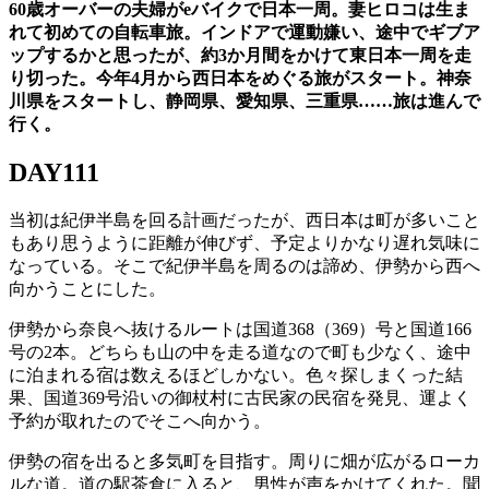
60歳オーバーの夫婦がeバイクで日本一周。妻ヒロコは生ま
れて初めての自転車旅。インドアで運動嫌い、途中でギブア
ップするかと思ったが、約3か月間をかけて東日本一周を走
り切った。今年4月から西日本をめぐる旅がスタート。神奈
川県をスタートし、静岡県、愛知県、三重県……旅は進んで
行く。
DAY111
当初は紀伊半島を回る計画だったが、西日本は町が多いこと
もあり思うように距離が伸びず、予定よりかなり遅れ気味に
なっている。そこで紀伊半島を周るのは諦め、伊勢から西へ
向かうことにした。
伊勢から奈良へ抜けるルートは国道368（369）号と国道166
号の2本。どちらも山の中を走る道なので町も少なく、途中
に泊まれる宿は数えるほどしかない。色々探しまくった結
果、国道369号沿いの御杖村に古民家の民宿を発見、運よく
予約が取れたのでそこへ向かう。
伊勢の宿を出ると多気町を目指す。周りに畑が広がるローカ
ルな道。道の駅茶倉に入ると、男性が声をかけてくれた。聞