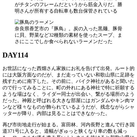
がチタンのフレームだというから筋金入りだ。勝
明さんが所有する自転車も数台保管されている
奈良県香芝市の『豚鳥』。炭の入った黒麺、豚骨
に貝、野菜など32種類の素材を使ったスープ、ま
さにここでしか食べられないラーメンだった
DAY114
お世話になった西畑さん家族にお礼を告げて出発。ルート的
には大阪方面なのだが、まだ走っていない和歌山県に足跡を
残すために南下した。その前に、バイク神社があると聞いた
ので行ってみることに。町の外れにある神社で特に祈願する
ような場はなく、ライダー同士が出会い、繋がる場所のよう
だった。神殿と呼ばれる大きな部屋にはガンダムやキン肉マ
ンなど様々なものが飾られているようだが、残念ながらシャ
ッターが降り、内部は見ることはできなかった。
再び市街地走行が始まる。富田林、河内長野と進んで行き国
道371号に入ると、道幅がぎゅっと狭くなり車の数も減っ