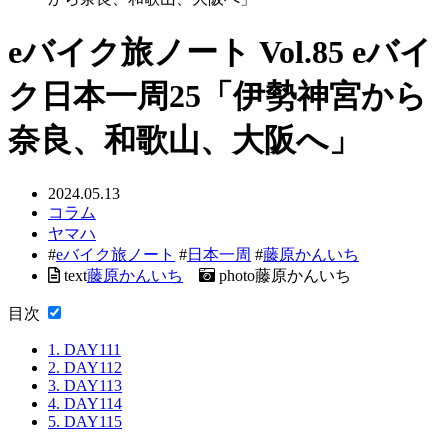
eバイク旅ノート Vol.85 eバイ
ク日本一周25「伊勢神宮から
奈良、和歌山、大阪へ」
2024.05.13
コラム
ヤマハ
#
eバイク旅ノート
#
日本一周
#
藤原かんいち
text
藤原かんいち
photo
藤原かんいち
目次
1.
DAY111
2.
DAY112
3.
DAY113
4.
DAY114
5.
DAY115