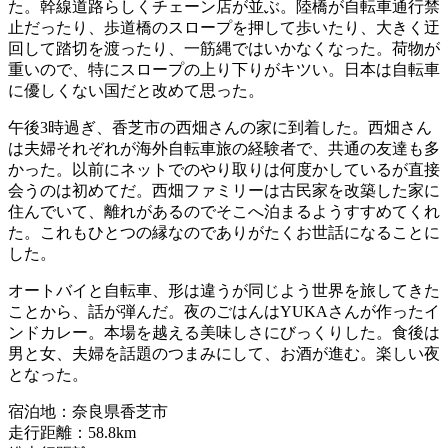
た。幹線道路らしくチェーン店が並ぶ。陸橋が自転車通行禁
止だったり、歩道橋のスロープを押して歩いたり、大きく迂
回して踏切を渡ったり、一筋縄ではいかなくなった。荷物が
重いので、特にスロープの上り下りがキツい。日本は自転車
に優しくない国だと改めて思った。
午後3時過ぎ、香芝市の西畑さんの家に到着した。西畑さん
は夫婦それぞれが海外自転車旅の経験者で、共通の友達も多
かった。以前にネットでのやり取りは何度かしているが直接
会うのは初めてだ。西畑ファミリーは古民家を改築した家に
住んでいて、離れがあるのでそこへ泊まるようすすめてくれ
た。これもひとつの縁なのでありがたくお世話になることに
した。
オートバイと自転車、形は違うが同じよう世界を旅してきた
ことから、話が弾んだ。夜のごはんはYUKAさんが作ったイ
ンドカレー。本場を越える美味しさにびっくりした。食後は
男と女、夫婦を話題のつまみにして、お酒が進む。楽しい夜
となった。
宿泊地：奈良県香芝市
走行距離：58.8km