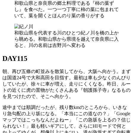
和歌山県と奈良県の郷土料理である『柿の葉ず
し』を食べた。一つ一つ丁寧に柿の葉に包まれて
いて、葉を開くとほんのり葉の香りがする
和歌山県を代表する川のひとつ紀ノ川を橋の上か
ら眺める。和歌山県から県境を越えて奈良県に入
ると、川の名前は吉野川へ変わる
DAY115
朝、再び五條の町並みを散策してから、大阪へ向かう。まず
は国道24号で大和高田を目指す。最初は車も少なくのんびり
していたが、徐々に車が増え、走りにくくなる。昨日、ルー
トの近くに虎の置物がたくさんある『朝護孫子寺』なるもの
を見つけたので、そこへ向かう。
途中までは順調だったが、残り数kmのところから、いきな
り急勾配の上り坂になる。「本当にこの道なの？」「Google
マップではこっちなんだよねー」「この急坂を上るの？信じ
られない！」最も軽いギアにして、さらにHIモードで何と
か上ってゆくが、想像以上にキツい。道が急坂すぎて自転車