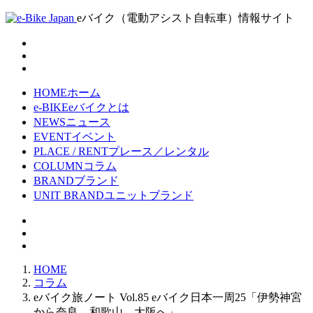
eバイク（電動アシスト自転車）情報サイト
HOME
ホーム
e-BIKE
eバイクとは
NEWS
ニュース
EVENT
イベント
PLACE / RENT
プレース／レンタル
COLUMN
コラム
BRAND
ブランド
UNIT BRAND
ユニットブランド
HOME
コラム
eバイク旅ノート Vol.85 eバイク日本一周25「伊勢神宮
から奈良、和歌山、大阪へ」