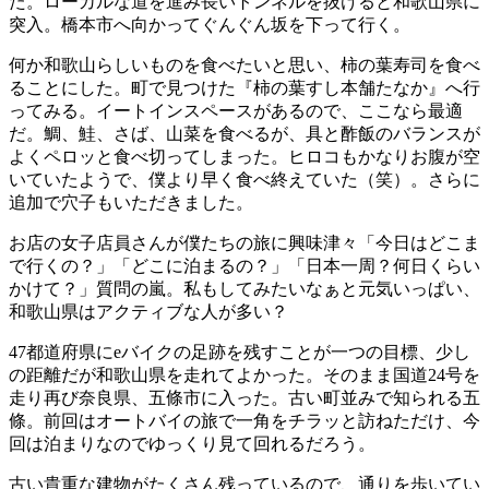
た。ローカルな道を進み長いトンネルを抜けると和歌山県に
突入。橋本市へ向かってぐんぐん坂を下って行く。
何か和歌山らしいものを食べたいと思い、柿の葉寿司を食べ
ることにした。町で見つけた『柿の葉すし本舗たなか』へ行
ってみる。イートインスペースがあるので、ここなら最適
だ。鯛、鮭、さば、山菜を食べるが、具と酢飯のバランスが
よくペロッと食べ切ってしまった。ヒロコもかなりお腹が空
いていたようで、僕より早く食べ終えていた（笑）。さらに
追加で穴子もいただきました。
お店の女子店員さんが僕たちの旅に興味津々「今日はどこま
で行くの？」「どこに泊まるの？」「日本一周？何日くらい
かけて？」質問の嵐。私もしてみたいなぁと元気いっぱい、
和歌山県はアクティブな人が多い？
47都道府県にeバイクの足跡を残すことが一つの目標、少し
の距離だが和歌山県を走れてよかった。そのまま国道24号を
走り再び奈良県、五條市に入った。古い町並みで知られる五
條。前回はオートバイの旅で一角をチラッと訪ねただけ、今
回は泊まりなのでゆっくり見て回れるだろう。
古い貴重な建物がたくさん残っているので、通りを歩いてい