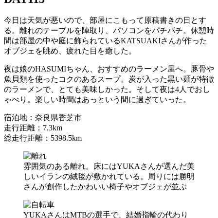
今日は天気が悪いので、部屋にこもって原稿書きの日とす
る。離れのテーブルを陣取り、パソコンをパチパチ。休憩時
間は部屋の中や庭に飾られているKATSUAKIさんが作った
オブジェを眺め、疲れた目を癒した。
夜は娘のHASUMIちゃん、おすすめのラーメン屋へ。豚骨や
魚貝類を使ったコクのあるスープ。炭が入った黒い麺が特徴
のラーメンで、とても美味しかった。そして夜は4人でおし
ゃべり。楽しい時間はあっという間に過ぎていった。
宿泊地：奈良県香芝市
走行距離：7.3km
総走行距離：5398.5km
雰囲気のある離れ。床にはYUKAさんが選んだ美
しいイランの絨毯が敷かれている。周りには勝明
さんが創作したかわいい椅子やオブジェが並ぶ
YUKAさんはMTBの選手で、結婚指輪の代わり