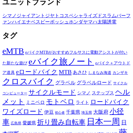
ユニットブランド
シマノ
ジャイアント
ジヤトコ
スペシャライズド
スラム
バーフ
ァン
ハイエナ
ベスビー
ボッシュ
ホンダ
ヤマハ
太陽誘電
タグ
eMTB
eバイクMTBがおすすめフルサスに電動アシストが付い
eバイク旅ノート
た新たな遊び
eバイク＋アウトド
eロードバイク
MTB
あさひ
ア道具
カンザキ
しまなみ海道
クロスバイク
グラベル
グラベルロード
サイクル
ヘル
サイクルモード
シマノ
ステップス
コンピューター
メット
モトベロ
ロードバイク
ミニベロ
ライト
小径
ワイズロード
伊豆
千葉県
大阪府
埼玉県
初心者
日本一周
車
折り畳み自転車
日
愛媛県
広島県
藤