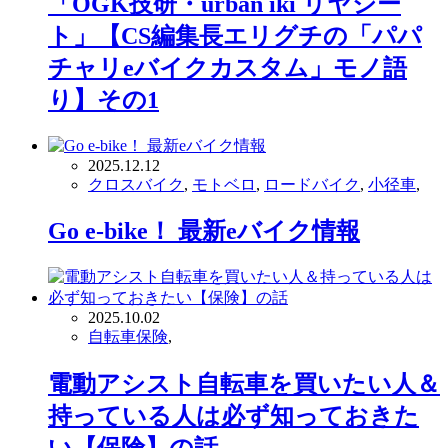
「OGK技研・urban iki リヤシー
ト」【CS編集長エリグチの「パパ
チャリeバイクカスタム」モノ語
り】その1
2025.12.12
クロスバイク
,
モトベロ
,
ロードバイク
,
小径車
,
Go e-bike！ 最新eバイク情報
2025.10.02
自転車保険
,
電動アシスト自転車を買いたい人＆
持っている人は必ず知っておきた