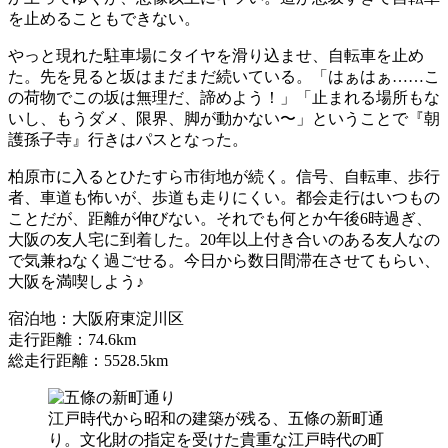
を止めることもできない。
やっと現れた駐車場にタイヤを滑り込ませ、自転車を止め
た。先を見ると坂はまだまだ続いている。「はぁはぁ……こ
の荷物でこの坂は無理だ、諦めよう！」「止まれる場所もな
いし、もうダメ、限界、脚が動かない〜」ということで『朝
護孫子寺』行きはパスとなった。
柏原市に入るとひたすら市街地が続く。信号、自転車、歩行
者、車道も怖いが、歩道も走りにくい。都会走行はいつもの
ことだが、距離が伸びない。それでも何とか午後6時過ぎ、
大阪の友人宅に到着した。20年以上付き合いのある友人なの
で気兼ねなく過ごせる。今日から数日間滞在させてもらい、
大阪を満喫しよう♪
宿泊地：大阪府東淀川区
走行距離：74.6km
総走行距離：5528.5km
江戸時代から昭和の建築が残る、五條の新町通
り。文化財の指定を受けた貴重な江戸時代の町