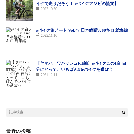
イクで走りだそう！ eバイクアソビの提案】
（2000円）、3時間以上（4000円）の3種類。できるかぎり長く乗
2023.10.30
りたいので3時間以上を選んだ。閉店時間が17時なのでそれまで
にここへ帰ってくればOK。さあ、思い切り走りまくるぞー。
eバイク旅ノート Vol.47 日本縦断3700キロ 総集編
前回、霞ヶ浦でレンタルしたのはクロスバイクだったが、今回は
2022.11.10
マウンテンバイクの
YAMAHA YPJ-XC
。ハンドル幅が広くタイヤ
も太い。見た目がごついので、ヒロコ大丈夫か？ と心配して見
ていたら「あーこれ、乗りやすいかもー」意外な反応が返ってき
た。聞くと今回はSサイズなのでサドルが低く（霞ヶ浦のときは
【ヤマハ・ワバッシュRT編】eバイクこの1台 自
Mサイズ）、ハンドルが高い位置にあるのがいいらしい。「だっ
分にとって、いちばんのeバイクを選ぼう
2024.12.11
て、ハンドルが低いと前傾姿勢になって前が見にくいんだも
ん」。なるほど、前傾姿勢の方が風の抵抗が少なくてラクだと思
っていたけど、景色を眺めながらゆっくり走りたいヒロコは、ハ
ンドル位置が高いバイクの方が乗りやすいらしい。
今回ヒロコが借りたのはYAMAHA YPJ-XCのSサイズ。
最近の投稿
フロントサスペンション付きでタイヤも太め