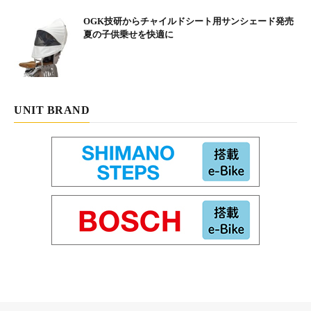
けると、遠くに滝が見えてくる。幅150mの絶壁から無数の滝が
OGK技研からチャイルドシート用サンシェード発売
白糸のように流れる『白糸の滝』の景色は昔のまま。長い階段を
夏の子供乗せを快適に
降り、遊歩道を歩いて滝の近くまで行き、ゆっくりとその絶景を
眺めた。
UNIT BRAND
富士山の雪解け水が絶壁から大小に数百の滝となって流
れ落ちている『白糸の滝』。その姿が白糸をたらした様
に見えることからその名がつけられた
滝の後はヒロコにぜひ食べてもらいたいと思っていた富士宮のB
級グルメ、焼きそばの店へ向かった。住宅地の奥にある、小さな
橋の横に立つ食堂『天神橋』についた。昭和っぽい雰囲気もいい
けど、食べてほしいのは富士宮の焼きそば。肉とエビイカなど入
っているミックスを注文する。出てきた焼きそばはみそ汁付き。
シコシコ食感の麺にあっさりソースがいい感じで絡みとてもおい
しい。食べやすい軽やかな味付けなので、食が進みあっという間
に完食となった。