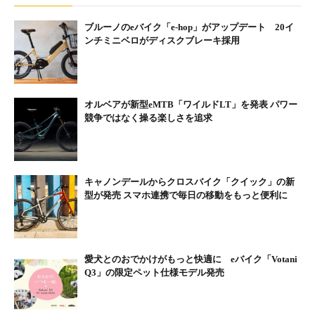
（27.5×2.25）のマウンテンバイク
ブルーノのeバイク「e-hop」がアップデート 20イ
最初の目的地は『白糸の滝』。国道139号は交通量が多そうなの
ンチミニベロがディスクブレーキ採用
で、裏の県道で向かう。距離は13～4km、ぼぼ下り坂なので1時
間もあれば着くだろう。県道の周りは緑の草原と牧場、高原らし
いの景色が続く。遠くに富士山を眺めながら進んでゆく。まだ
オルベアが新型eMTB「ワイルドLT」を発表 パワー
10kmも走っていないのにレジャー施設
『富士ミルクランド』
で
競争ではなく操る楽しさを追求
ジェラートをパクリ。新鮮な牛乳を使っているのでとてもミルキ
ー。おしいジェラートを食べながら、ヤバイ！ こんなことして
いたら全然進まない……と気が付き。慌ててeバイクに跨った。
キャノンデールからクロスバイク「クイック」の新
型が発売 スマホ連携で毎日の移動をもっと便利に
最初の休憩は『富士ミルクランド』のジェラート（あさ
ぎりミルク）を堪能。ここでもeバイク、YAMAHAの
YPJ-TCがレンタルできますよー
愛犬とのおでかけがもっと快適に eバイク「Votani
Q3」の限定ペット仕様モデル発売
それから『白糸の滝』までほぼノンストップで走った。ふたりで
来るのはいつ以来？ 思い出せないくらい久しぶりだ。駐車場に
バイクを停めて歩いて滝へ向かう。昔ながらの土産物屋の前を抜