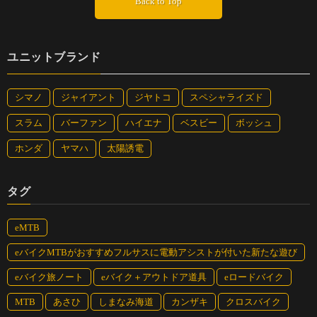
Back to Top
んでゆく。
ユニットブランド
田貫湖をeバイクでグルっと一周。小さな湖なのでそれ
ほど時間もかからず回ってしまったが、自然、地形、景
シマノ
ジャイアント
ジヤトコ
スペシャライズド
色の変化に富んでいて楽しかった
スラム
バーファン
ハイエナ
ベスビー
ボッシュ
ホンダ
ヤマハ
太陽誘電
サイクリングロードは杉林の中へ。目まぐるしく景色が
変わる田貫湖。自然をダイレクトに感じながら、気持ち
タグ
よく運動できるのがeバイクの利点
eMTB
田貫湖を離れるとグーグルマップの最短ルートで『陣馬の滝』へ
向かった。杉の森の中を縫うように延びる道を走っていると、小
eバイクMTBがおすすめフルサスに電動アシストが付いた新たな遊び
さな川が道を横断する場所に出た。こんなところがあるとは知ら
eバイク旅ノート
eバイク＋アウトドア道具
eロードバイク
なかったので「川渡りだ！」とふたりで盛り上がる。川の幅は約
10m、水の深さも10cmくらいなので、問題なく渡れた。後ろのヒ
MTB
あさひ
しまなみ海道
カンザキ
クロスバイク
ロコは大丈夫か？ と見守っていると、何の気負いもなくスイス