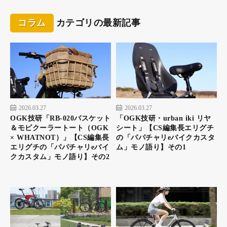
コラム
カテゴリの最新記事
富士宮市のご当地グルメと言えば『富士宮焼きそば』。
市内の4つの製麺業者が作ったコシのある麺を使用する
ことや肉かすを使うことが大きな特徴
2026.03.27
2026.03.27
焼きそばを食べ終えて外に出ると、お店の人が「自転車
OGK技研「RB-020バスケット
「OGK技研・urban iki リヤ
でどこから来たの？」と声をかけてくれた。地元の人と
＆モビクーラートート（OGK
シート」【CS編集長エリグチ
のおしゃべりは旅ならではの時間
× WHATNOT）」【CS編集長
の「パパチャリeバイクカスタ
エリグチの「パパチャリeバイ
ム」モノ語り】その1
重たくなったお腹で再びサドルに跨った。次に向かうのは『田貫
クカスタム」モノ語り】その2
湖』。富士山の西麓にある人造湖で、周辺にはキャンプ場や宿泊
施設、またヘラブナなどの釣り場としても親しまれている。田畑
と民家が点在する田舎道から、周辺を木々に囲まれた山道にな
る。徐々に上りが続くようになるが、こんなときに力を発揮して
くれるのがeバイク。体力のない妻でも電動アシストのお陰で、