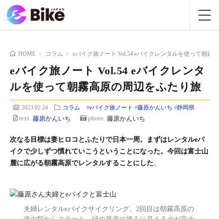
HOME
コラム
eバイク旅ノート Vol.54 eバイクレンタルを使って朝
eバイク旅ノート Vol.54 eバイクレンタ
ルを使って朝霧高原の周辺をふたり旅
2023.02.24
コラム
#
eバイク旅ノート
#
藤原かんいち
#
静岡県
text
藤原かんいち
photo
藤原かんいち
次なる目標は妻ヒロコとふたりで日本一周。まずはレンタルeバ
イクで少しずつ慣れていこうということになった。今回は富士山
麓に広がる朝霧高原でレンタルすることにした
。
夫婦レンタルeバイクサイクリング。2回目は朝霧高原の