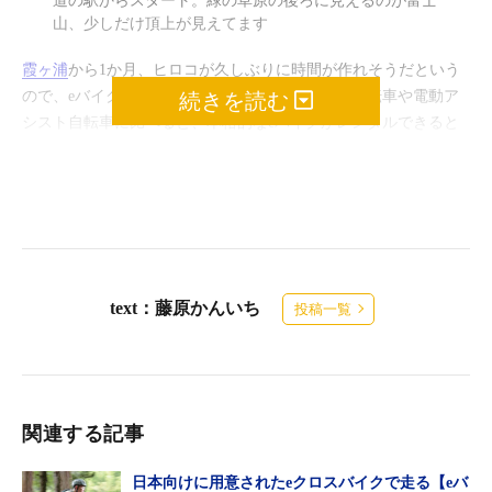
道の駅からスタート。緑の草原の後ろに見えるのが富士
山、少しだけ頂上が見えてます
霞ヶ浦
から1か月、ヒロコが久しぶりに時間が作れそうだという
ので、eバイクのレンタルを探し始めた。普通の自転車や電動ア
続きを読む
シスト自転車に比べると、本格的なeバイクがレンタルできると
ころはまだまだ少数。ネット検索していると
静岡県富士宮市
が観
光アクテビティとしてeバイクを導入、朝霧高原を中心に市内の
15か所でレンタル提供していることがわかった。「富士山を眺め
ながらeバイクか、いいな。よし決めた、朝霧高原へ行こう」。
今回は僕が所有するYAMAHA YPJ ERを車に積載、一方ヒロコは
道の駅朝霧高原の『上野製菓』でeバイクをレンタルすることに
text：藤原かんいち
投稿一覧
した。自宅の相模原から中央自動車道に乗り富士吉田線へ。富士
吉田ICで降りると国道139号で朝霧高原へ向かう。天気はまずま
ずなんだけど、富士山は雲がかかっていて全容は見えず。残念だ
が、これから雲がなくなって行くことを期待しよう。
関連する記事
10時少し前『上野製菓』に到着。電話予約していたレンタルeバ
イクを受け取った。レンタルは90分以内（1000円）、3時間以内
日本向けに用意されたeクロスバイクで走る【eバ