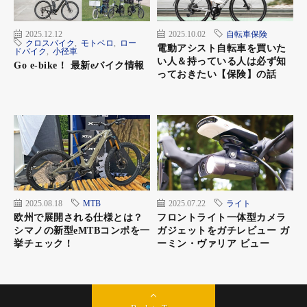
ムリないペースでスイスイ進んでゆく。
坂を上り切ると田貫湖が右手に見えてきた。湖畔に沿って延びる
2025.12.12
2025.10.02
自転車保険
クロスバイク
,
モトベロ
,
ロー
サイクリングロードが見えたので入って行く。少し走ると田貫湖
電動アシスト自転車を買いた
ドバイク
,
小径車
い人＆持っている人は必ず知
キャンプ場に出た。「大昔、ここでキャンプしたこと憶えてい
Go e-bike！ 最新eバイク情報
っておきたい【保険】の話
る？」「うん、あの時は丁度お盆休みで、すごい人だったね！」
「テントに花火が飛んできたり、子供が目の前で追いかけっこし
たり……大騒ぎ」「キャンプ場でのんびり過ごすつもりが、全然
できなかった、あははは……」懐かしい思い出話に花が咲いた。
遠い昔にふたりでキャンプした『田貫湖キャンプ場』を
2025.08.18
MTB
2025.07.22
ライト
訪ねる。平日なのでテントは少な目、これくらいの数な
欧州で展開される仕様とは？
フロントライト一体型カメラ
らのんびりとしたキャンプが楽しめそう
シマノの新型eMTBコンポを一
ガジェットをガチレビュー ガ
挙チェック！
ーミン・ヴァリア ビュー
ロードマップを見ると、サイクリングロードで湖を一周できるよ
うなので行ってみる。前回の霞ヶ浦に比べると小さな森があった
り、キャンプ場の中を走ったり、湖畔を走ったり変化があって楽
しい。ペダルをとめて写真を撮ったり、おしゃべりをしながら進