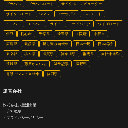
グラベル
グラベルロード
サイクルコンピューター
イ渡ってしまった。逞しいね～。
サイクルモード
シマノ
ステップス
ヘルメット
ミニベロ
モトベロ
ライト
ロードバイク
ワイズロード
陣馬の滝へ向かって走っていると目の前に川が現れた。
伊豆
初心者
千葉県
埼玉県
大阪府
小径車
最初に僕が、続けてヒロコが川渡り。eバイクでこうい
広島県
愛媛県
折り畳み自転車
日本一周
日本縦断
う体験は初めてなので楽しかった
東京都
栃木県
滋賀県
神奈川県
群馬県
自転車通勤
『陣馬の滝』は源頼朝公が陣を張って馬を休めた場所として知ら
茨城県
藤原かんいち
試乗記事
長野県
れる滝で、白糸の滝に比べるとかなりコンパクト。人も少ないの
で、静かに眺めることができた。ここまで来たら道の駅朝霧高原
電動アシスト自転車
静岡県
まであとわずかなのだが、ちょっとだけ回り道で
『ふもとっぱら
キャンプ場』
に行ってみることにした。富士山がドーン！ と真
運営会社
正面に見える高原キャンプ場で、人気アニメ『ゆるキャン△』の
舞台になるなど、様々なメディアなどでも紹介されている人気の
株式会社八重洲出版
キャンプ場。名前は知っているがまだ行ったことがない。
・
会社概要
・
プライバシーポリシー
国道139号に出てしばらく進むと『ふもとっぱら』と書かれた標
識が現れた。矢印に沿って脇道に入って行く。10分ほど走ると右