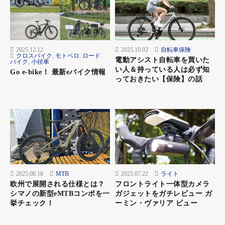
■身も心も自由にしてくれる
これは距離にも反映される。これまでの自転車ツーリングでは1
日100km位が限界だったが、eバイクで電動アシストをうまく使
2025.12.12
2025.10.02
自転車保険
えば、同じ体力で110、120、130kmと距離を伸ばすことができ
クロスバイク
,
モトベロ
,
ロード
電動アシスト自転車を買いた
バイク
,
小径車
る。もちろんどこまで延びるか個人差はあると思うが、より遠く
い人＆持っている人は必ず知
Go e-bike！ 最新eバイク情報
へ行けることは確実。そうeバイクは速く走るのは苦手だが、よ
っておきたい【保険】の話
り高い場所へ、より遠い場所へ、行くことができるのだ。体力と
比例するように生まれるのが心の余裕。ツーリングの途中、時間
が気になって立ち寄れなかった店に入ってみたり、帰り道を少し
だけ遠まわりしてみたり、立ち止まりきれいな景色を写真に撮っ
たり…… アシストがあればキャンプ用品をたくさん積んで走る
こともできる。余裕から生まれる自由、楽しみ方も無限に広がっ
て行く。
2025.08.18
MTB
2025.07.22
ライト
欧州で展開される仕様とは？
フロントライト一体型カメラ
走り方は自由。自分のスタイルで、自分を表現する。eバイクで
シマノの新型eMTBコンポを一
ガジェットをガチレビュー ガ
大切なのは、速く走ることでも、誰かに勝つことでもなく、笑う
挙チェック！
ーミン・ヴァリア ビュー
こと、楽しむことだと僕は思っている。