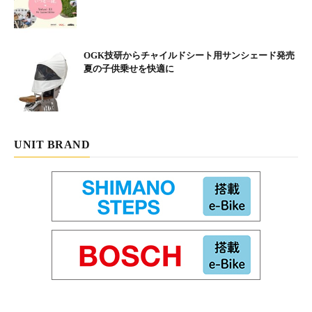
■速く走らない
OGK技研からチャイルドシート用サンシェード発売
夏の子供乗せを快適に
またeバイクの特長として、ロードバイクのように速く走ること
を重点に作られていないことがある。モーターとバッテリーがあ
るので車重は重く、タイヤ幅も太め、時速24km以上になるとア
シストもない。速く走りたいなら迷うことなく軽量なロードバイ
UNIT BRAND
クを選んだ方がいい。ここで改めてeバイクの魅力とは何か？ 考
えてみた。これはあくまで自転車を対象とした場合だが、一番は
電動アシストによって得られる、体力的な余裕。例えばツーリン
グ。山道を走っていて面白そうな脇道を見つけても自転車だと
「上り坂だし、体力を消耗したくないから、止めておこう！」と
なってしまう。しかしアシストがあるeバイクなら「この道の先
にはどんな景色があるんだろう!? よし、行ってみよう！」と気軽
に入って行くことができる。