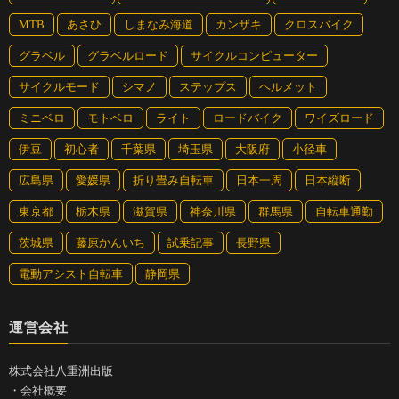
MTB
あさひ
しまなみ海道
カンザキ
クロスバイク
グラベル
グラベルロード
サイクルコンピューター
サイクルモード
シマノ
ステップス
ヘルメット
ミニベロ
モトベロ
ライト
ロードバイク
ワイズロード
伊豆
初心者
千葉県
埼玉県
大阪府
小径車
広島県
愛媛県
折り畳み自転車
日本一周
日本縦断
東京都
栃木県
滋賀県
神奈川県
群馬県
自転車通勤
茨城県
藤原かんいち
試乗記事
長野県
電動アシスト自転車
静岡県
運営会社
株式会社八重洲出版
・
会社概要