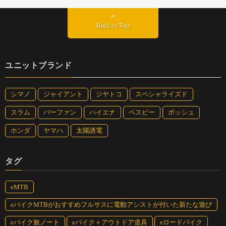
Back to Top
ユニットブランド
シマノ
ジャイアント
ジヤトコ
スペシャライズド
スラム
バーファン
ハイエナ
ベスビー
ボッシュ
ホンダ
ヤマハ
太陽誘電
タグ
1日150kmも走り、遠い城ヶ島まで往復したこともあっ
eMTB
た。eバイクはこれまで見ることができなった新しい景
色を見せてくれる
eバイクMTBがおすすめフルサスに電動アシストが付いた新たな遊び
eバイク旅ノート
eバイク＋アウトドア道具
eロードバイク