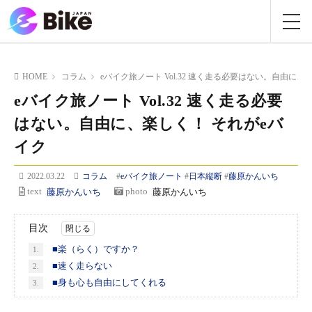
HOME
コラム
eバイク旅ノート Vol.32 速く走る必要はない。自由に、
eバイク旅ノート Vol.32 速く走る必要
はない。自由に、楽しく！ それがeバ
イク
2022.03.22
コラム
#
eバイク旅ノート
#
日本縦断
#
藤原かんいち
text
藤原かんいち
photo
藤原かんいち
目次
■楽（らく）ですか？
1.
■速く走らない
2.
■身も心も自由にしてくれる
3.