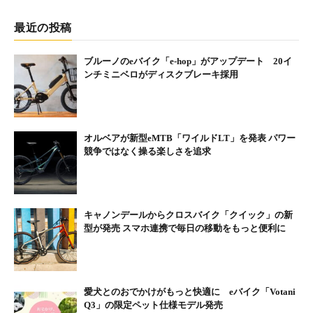
る。
最近の投稿
ブルーノのeバイク「e-hop」がアップデート 20イ
ンチミニベロがディスクブレーキ採用
オルベアが新型eMTB「ワイルドLT」を発表 パワー
競争ではなく操る楽しさを追求
キャノンデールからクロスバイク「クイック」の新
型が発売 スマホ連携で毎日の移動をもっと便利に
富士山5合目を目指したこともあった。電動アシストが
愛犬とのおでかけがもっと快適に eバイク「Votani
あっても上り坂が5時間以上も続くと、さすがに気分も
Q3」の限定ペット仕様モデル発売
体もハイになる（笑）