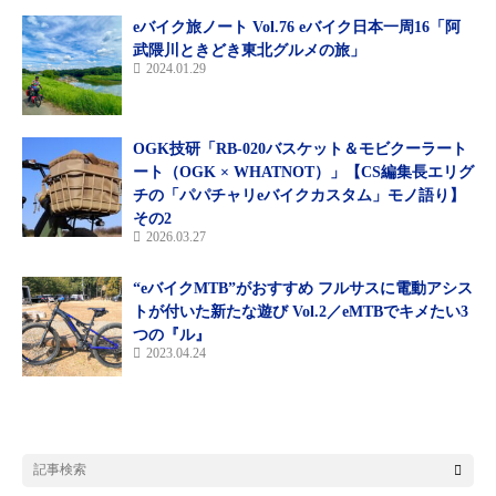
eバイク旅ノート Vol.76 eバイク日本一周16「阿
今回はeバイク歴1年4か月の僕が、自分なりに思ったこ
武隈川ときどき東北グルメの旅」
2024.01.29
と、感じたことを書き綴ってみた。見えてきたのはeバ
イクと自分の可能性
OGK技研「RB-020バスケット＆モビクーラート
ート（OGK × WHATNOT）」【CS編集長エリグ
■楽（らく）ですか？
チの「パパチャリeバイクカスタム」モノ語り】
その2
2026.03.27
神奈川県相模原市在住なので、eバイクで時々宮ケ瀬ダムまで走
っている。数日前、休憩してるとオートバイの人から「それeバ
“eバイクMTB”がおすすめ フルサスに電動アシス
イクですよね？ 興味あるんですよ。やっぱり楽ですか？」と声
トが付いた新たな遊び Vol.2／eMTBでキメたい3
をかけられた。その後、歳も近いことから話は弾んだのだが「楽
つの『ル』
か？」という質問の答えに悩んだ。なぜなら通勤で苦労していた
2023.04.24
急坂もママチャリからeバイクに乗り換えれば、「楽」になった
と感じるかもしれない、だがeバイクが日常の足になれば、それ
が当たり前になり「楽」という感覚はなくなるだろう。また、車
やオートバイで通勤している人がeバイクに替えても「楽」と感
じる人はいない。eバイク=「楽」と表現するのは難しい気がす