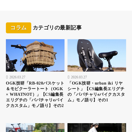
コラム
カテゴリの最新記事
2026.03.27
2026.03.27
OGK技研「RB-020バスケット
「OGK技研・urban iki リヤ
＆モビクーラートート（OGK
シート」【CS編集長エリグチ
× WHATNOT）」【CS編集長
の「パパチャリeバイクカスタ
eバイクは電動アシストがあるので体力に差がある夫婦
エリグチの「パパチャリeバイ
ム」モノ語り】その1
でも一緒に出かけられるのが利点。主導権をどっちが握
クカスタム」モノ語り】その2
るかは別問題だけどねー（笑）