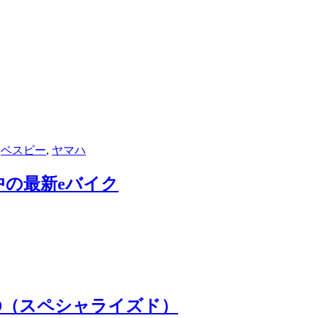
,
ベスビー
,
ヤマハ
界中の最新eバイク
ZED（スペシャライズド）