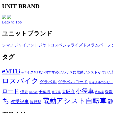
UNIT BRAND
Back to Top
ユニットブランド
シマノ
ジャイアント
ジヤトコ
スペシャライズド
スラム
バーフ
タグ
eMTB
eバイクMTBがおすすめフルサスに電動アシストが付いた
ロスバイク
グラベル
グラベルロード
サイクルコンピュ
小径車
ロード
伊豆
千葉県
大阪府
愛媛
埼玉県
広島県
初心者
ち
電動アシスト自転車
試乗記事
長野県