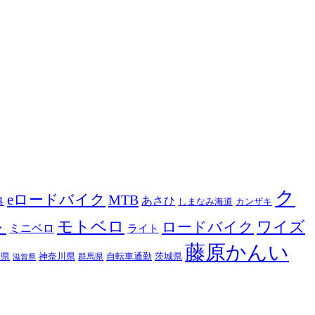
ク
eロードバイク
MTB
あさひ
具
カンザキ
しまなみ海道
ト
モトベロ
ロードバイク
ワイズ
ミニベロ
ライト
藤原かんい
木県
神奈川県
自転車通勤
茨城県
群馬県
滋賀県