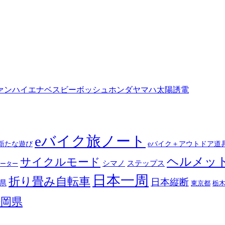
ァン
ハイエナ
ベスビー
ボッシュ
ホンダ
ヤマハ
太陽誘電
eバイク旅ノート
新たな遊び
eバイク＋アウトドア道
ヘルメッ
サイクルモード
シマノ
ステップス
ーター
日本一周
折り畳み自転車
日本縦断
県
東京都
栃
静岡県