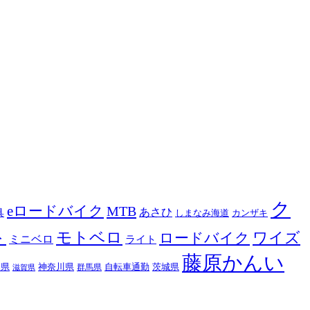
ク
eロードバイク
MTB
あさひ
具
カンザキ
しまなみ海道
ト
モトベロ
ロードバイク
ワイズ
ミニベロ
ライト
藤原かんい
木県
神奈川県
自転車通勤
茨城県
群馬県
滋賀県