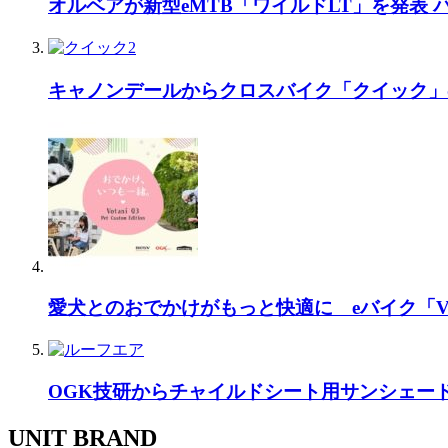
オルベアが新型eMTB「ワイルドLT」を発表
キャノンデールからクロスバイク「クイック」
愛犬とのおでかけがもっと快適に eバイク「Vo
OGK技研からチャイルドシート用サンシェー
UNIT BRAND