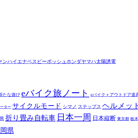
ァン
ハイエナ
ベスビー
ボッシュ
ホンダ
ヤマハ
太陽誘電
eバイク旅ノート
新たな遊び
eバイク＋アウトドア道
ヘルメッ
サイクルモード
シマノ
ステップス
ーター
日本一周
折り畳み自転車
日本縦断
県
東京都
栃
静岡県