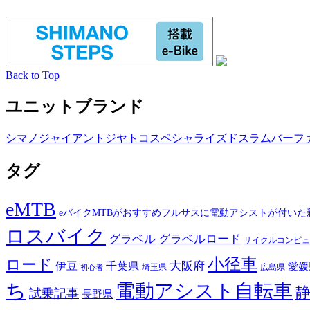
Back to Top
ユニットブランド
シマノ
ジャイアント
ジヤトコ
スペシャライズド
スラム
バーフ
タグ
eMTB
eバイクMTBがおすすめフルサスに電動アシストが付いた
ロスバイク
グラベル
グラベルロード
サイクルコンピュ
小径車
ロード
伊豆
千葉県
大阪府
愛媛
埼玉県
広島県
初心者
ち
電動アシスト自転車
試乗記事
長野県