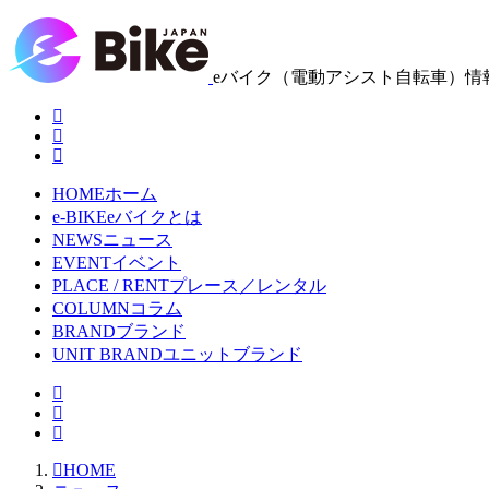
eバイク（電動アシスト自転車）情
HOME
ホーム
e-BIKE
eバイクとは
NEWS
ニュース
EVENT
イベント
PLACE / RENT
プレース／レンタル
COLUMN
コラム
BRAND
ブランド
UNIT BRAND
ユニットブランド
HOME