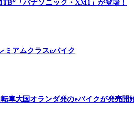
MTB“「パナソニック・XM1」が登場！
レミアムクラスeバイク
自転車大国オランダ発のeバイクが発売開