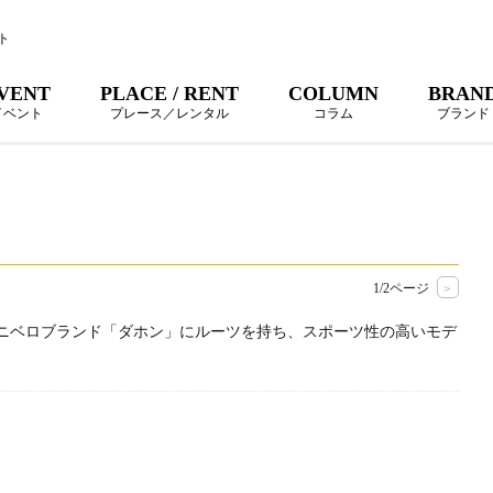
ト
VENT
PLACE / RENT
COLUMN
BRAN
イベント
プレース／レンタル
コラム
ブランド
1/2ページ
>
ニベロブランド「ダホン」にルーツを持ち、スポーツ性の高いモデ