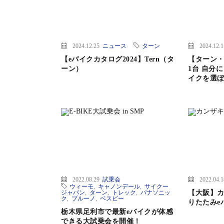
2024.12.25
ニュース
ターン
2024.12.
【eバイクカタログ2024】Tern（タ
【ターン・
ーン）
1台 自分
イクを選
2022.08.29
試乗会
2022.04.
ウィーモ
,
キャノンデール
,
サイクー
ジャパン
,
ターン
,
トレック
,
パナソニッ
【大阪】カ
ク
,
ブルーノ
,
ベスビー
りたたみe
栃木県足利市で最新eバイクが体感
できる大試乗会を開催！