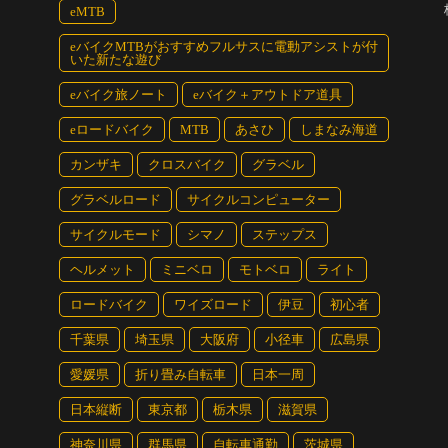
eMTB
eバイクMTBがおすすめフルサスに電動アシストが付
いた新たな遊び
eバイク旅ノート
eバイク＋アウトドア道具
eロードバイク
MTB
あさひ
しまなみ海道
カンザキ
クロスバイク
グラベル
グラベルロード
サイクルコンピューター
サイクルモード
シマノ
ステップス
ヘルメット
ミニベロ
モトベロ
ライト
ロードバイク
ワイズロード
伊豆
初心者
千葉県
埼玉県
大阪府
小径車
広島県
愛媛県
折り畳み自転車
日本一周
日本縦断
東京都
栃木県
滋賀県
神奈川県
群馬県
自転車通勤
茨城県