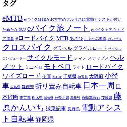
タグ
eMTB
eバイクMTBがおすすめフルサスに電動アシストが付い
eバイク旅ノート
た新たな遊び
eバイク＋アウトド
eロードバイク
MTB
あさひ
ア道具
カンザキ
しまなみ海道
クロスバイク
グラベル
グラベルロード
サイクル
ヘル
サイクルモード
シマノ
ステップス
コンピューター
メット
モトベロ
ロードバイク
ミニベロ
ライト
小径
ワイズロード
伊豆
千葉県
大阪府
埼玉県
初心者
日本一周
車
折り畳み自転車
日
愛媛県
広島県
藤
本縦断
東京都
栃木県
神奈川県
自転車通勤
茨城県
群馬県
滋賀県
原かんいち
電動アシス
試乗記事
長野県
ト自転車
静岡県