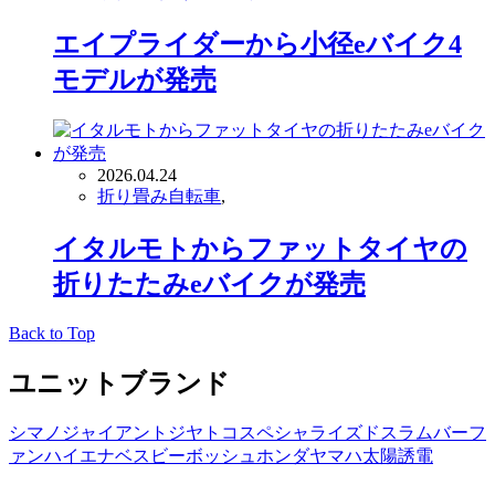
エイプライダーから小径eバイク4
モデルが発売
2026.04.24
折り畳み自転車
,
イタルモトからファットタイヤの
折りたたみeバイクが発売
Back to Top
ユニットブランド
シマノ
ジャイアント
ジヤトコ
スペシャライズド
スラム
バーフ
ァン
ハイエナ
ベスビー
ボッシュ
ホンダ
ヤマハ
太陽誘電