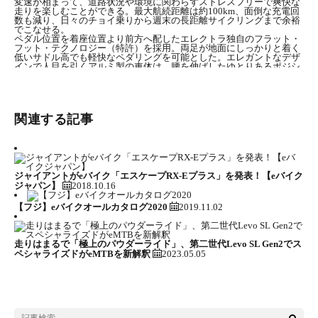
変速が相まって、道路状況や環境に関わらずストレスフリーで爽快な
走りを楽しむことができる。最大航続距離は約100km、面倒な充電回
数も減り、日々のチョイ乗りから週末の長距離サイクリングまで余裕
でこなせる。
ペダル位置を着座位置より前方へ配したエレクトラ独自のフラット・
フット・テクノロジー（特許）を採用。両足が地面にしっかりと着く
低いサドル高でも軽快なペダリングを可能とした。エレガントなデザ
インで人目を引くアルミ製の車体は、腰を伸ばしたゆとりあるポジシ
ョンを産み出し、他にはない上質な乗り心地を提供する。
ニーズに応じた2タイプのフレームを用意しており、シンプルで精悍
なデザインのメンズモデル、乗り降りしやすくトップチューブが下方
へ大きく湾曲したレディースモデルから選べる。全ての車両は、厳格
な品質管理体制の整ったドイツ工場にて組み立てられ、日本へデリバ
関連する記事
リーされている。
Electra Townie Go! 8D（エレクトラ・タウニー・ゴー・エイト・ディ
ー）
外装8段変速機付電動アシスト自転車
価格： 23万8000円（税抜）
カラー：
ジャイアントがeバイク「エスケープRX-Eプラス」を発表！【eバイク
〔Men’s〕マットブラック、ポセイドンブルー
ジャパン】
2018.10.16
〔Ladies’〕オーロラメタリック、ブラスサテン、コズミックグレー
材質（フレーム、フォーク）：アルミニウム（6061-T6）
フラット・フット・テクノロジー（特許）
【フジ】eバイクオールカタログ2020
2019.11.02
電動ユニット： BOSCH Active Line plus GEN3
［定格出力：250W、最大トルク：50Nm、定格電圧：36V］
バッテリー： BOSCH PowerPack 300
［容量：8.2Ah、電力量：約300Wh、重量：2.5kg］
走りはまるで「極上のパウダーライド」、第二世代Levo SL Gen2でス
リアディレイラー： SHIMANO TOURNEY 8スピード
ペシャライズドがeMTBを新解釈
2023.05.05
ブレーキ： メカニカルディスクブレーキ（前／後）
タイヤ： 26”×2.35 バルーンタイヤ（前／後）
ホイール： アルミ合金
発売日：2018年12月26日