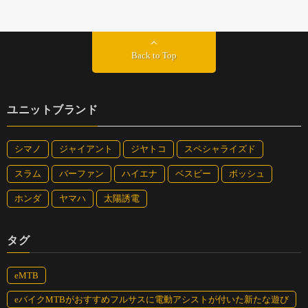
Back to Top
ユニットブランド
シマノ
ジャイアント
ジヤトコ
スペシャライズド
スラム
バーファン
ハイエナ
ベスビー
ボッシュ
ホンダ
ヤマハ
太陽誘電
タグ
eMTB
eバイクMTBがおすすめフルサスに電動アシストが付いた新たな遊び