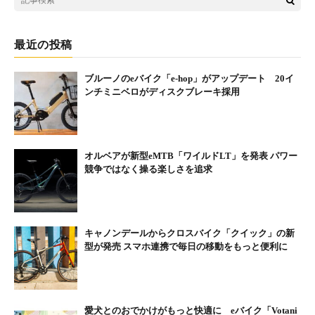
最近の投稿
ブルーノのeバイク「e-hop」がアップデート 20イ
ンチミニベロがディスクブレーキ採用
オルベアが新型eMTB「ワイルドLT」を発表 パワー
競争ではなく操る楽しさを追求
キャノンデールからクロスバイク「クイック」の新
型が発売 スマホ連携で毎日の移動をもっと便利に
愛犬とのおでかけがもっと快適に eバイク「Votani