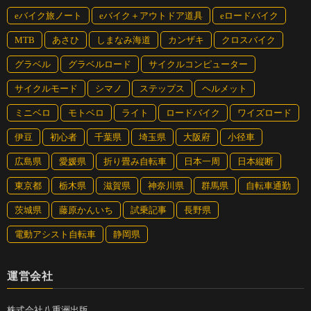
eバイク旅ノート
eバイク＋アウトドア道具
eロードバイク
MTB
あさひ
しまなみ海道
カンザキ
クロスバイク
グラベル
グラベルロード
サイクルコンピューター
サイクルモード
シマノ
ステップス
ヘルメット
ミニベロ
モトベロ
ライト
ロードバイク
ワイズロード
伊豆
初心者
千葉県
埼玉県
大阪府
小径車
広島県
愛媛県
折り畳み自転車
日本一周
日本縦断
東京都
栃木県
滋賀県
神奈川県
群馬県
自転車通勤
茨城県
藤原かんいち
試乗記事
長野県
電動アシスト自転車
静岡県
運営会社
株式会社八重洲出版