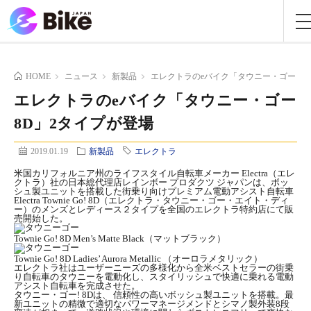
HOME
ニュース
新製品
エレクトラのeバイク「タウニー・ゴー 8D
エレクトラのeバイク「タウニー・ゴー
8D」2タイプが登場
2019.01.19
新製品
エレクトラ
米国カリフォルニア州のライフスタイル自転車メーカー Electra（エレ
クトラ）社の日本総代理店レインボー プロダクツ ジャパンは、ボッ
シュ製ユニットを搭載した街乗り向けプレミアム電動アシスト自転車
Electra Townie Go! 8D（エレクトラ・タウニー・ゴー・エイト・ディ
ー）のメンズとレディース２タイプを全国のエレクトラ特約店にて販
売開始した。
Townie Go! 8D Men’s Matte Black（マットブラック）
Townie Go! 8D Ladies’ Aurora Metallic （オーロラメタリック）
エレクトラ社はユーザーニーズの多様化から全米ベストセラーの街乗
り自転車のタウニーを電動化し、スタイリッシュで快適に乗れる電動
アシスト自転車を完成させた。
タウニー・ゴー! 8Dは、 信頼性の高いボッシュ製ユニットを搭載。最
新ユニットの精微で適切なパワーマネージメンドとシマノ製外装8段