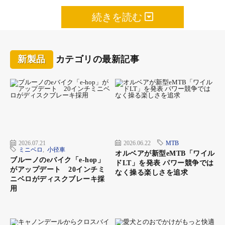
続きを読む
新製品
カテゴリの最新記事
2026.07.21
2026.06.22
MTB
ミニベロ
,
小径車
オルベアが新型eMTB「ワイル
ブルーノのeバイク「e-hop」
ドLT」を発表 パワー競争では
がアップデート 20インチミ
なく操る楽しさを追求
ニベロがディスクブレーキ採
用