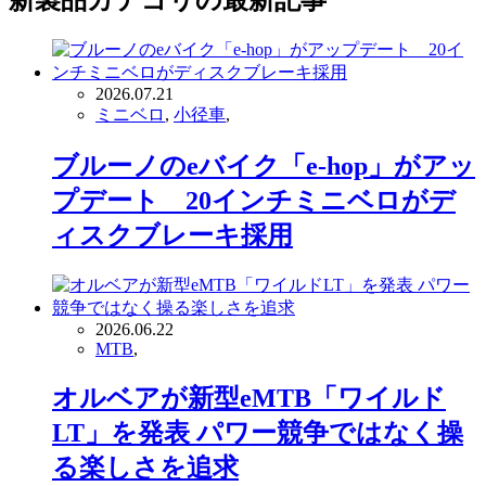
新製品
カテゴリの最新記事
2026.07.21
ミニベロ
,
小径車
,
ブルーノのeバイク「e-hop」がアッ
プデート 20インチミニベロがデ
ィスクブレーキ採用
2026.06.22
MTB
,
オルベアが新型eMTB「ワイルド
LT」を発表 パワー競争ではなく操
る楽しさを追求