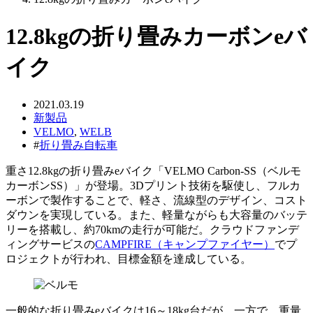
12.8kgの折り畳みカーボンeバ
イク
2021.03.19
新製品
VELMO
,
WELB
#
折り畳み自転車
重さ12.8kgの折り畳みeバイク「VELMO Carbon-SS（ベルモ
カーボンSS）」が登場。3Dプリント技術を駆使し、フルカ
ーボンで製作することで、軽さ、流線型のデザイン、コスト
ダウンを実現している。また、軽量ながらも大容量のバッテ
リーを搭載し、約70kmの走行が可能だ。クラウドファンデ
ィングサービスの
CAMPFIRE（キャンプファイヤー）
でプ
ロジェクトが行われ、目標金額を達成している。
一般的な折り畳みeバイクは16～18kg台だが、一方で、重量