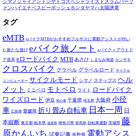
シマノ
ジャイアント
ジヤトコ
スペシャライズド
スラム
バーフ
ァン
ハイエナ
ベスビー
ボッシュ
ホンダ
ヤマハ
太陽誘電
タグ
eMTB
eバイクMTBがおすすめフルサスに電動アシストが付い
eバイク旅ノート
た新たな遊び
eバイク＋アウトド
eロードバイク
MTB
あさひ
ア道具
カンザキ
しまなみ海道
クロスバイク
グラベル
グラベルロード
サイクル
ヘル
サイクルモード
シマノ
ステップス
コンピューター
メット
モトベロ
ロードバイク
ミニベロ
ライト
小径
ワイズロード
伊豆
千葉県
大阪府
埼玉県
初心者
日本一周
車
折り畳み自転車
日
愛媛県
広島県
藤
本縦断
東京都
栃木県
神奈川県
自転車通勤
茨城県
群馬県
滋賀県
原かんいち
電動アシス
試乗記事
長野県