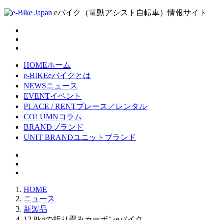
eバイク（電動アシスト自転車）情報サイト
HOME
ホーム
e-BIKE
eバイクとは
NEWS
ニュース
EVENT
イベント
PLACE / RENT
プレース／レンタル
COLUMN
コラム
BRAND
ブランド
UNIT BRAND
ユニットブランド
HOME
ニュース
新製品
12.8kgの折り畳みカーボンeバイク