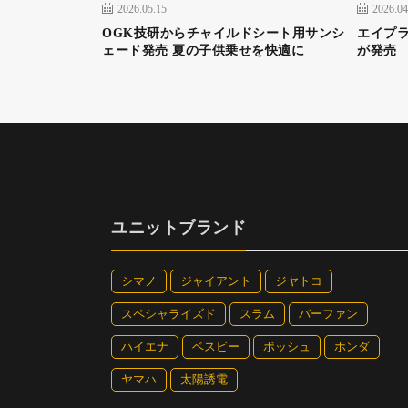
2026.05.15
2026.04
OGK技研からチャイルドシート用サンシ
エイプラ
ェード発売 夏の子供乗せを快適に
が発売
ユニットブランド
シマノ
ジャイアント
ジヤトコ
スペシャライズド
スラム
バーファン
ハイエナ
ベスビー
ボッシュ
ホンダ
ヤマハ
太陽誘電