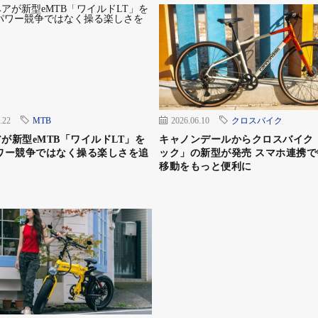
インに乗ることができる。ただし、15kgを超える重量の
する際は注意が必要だ。
.22
MTB
2026.06.10
クロスバイク
が新型eMTB「ワイルドLT」を
キャノンデールからクロスバイク
ワー競争ではなく操る楽しさを追
ック」の新型が発売 スマホ連携で
移動をもっと便利に