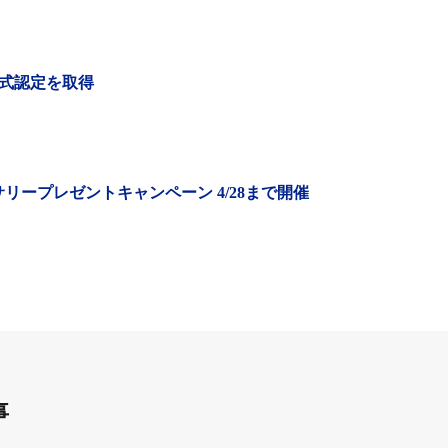
式認定を取得
リープレゼントキャンペーン 4/28まで開催
KettAは2023年から運行しており、その名前は、主に
事
（マシーン）」を由来とする。今回からは、従来の名古屋
定。スポーツバイク（ロードバイク、クロスバイク、マウ