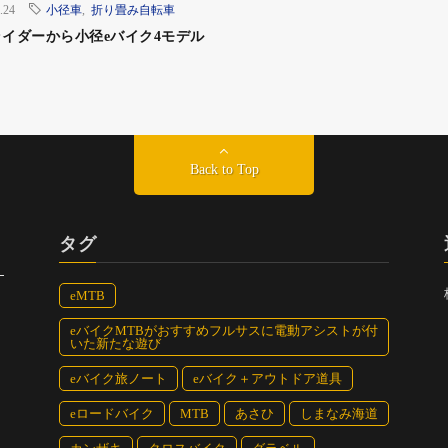
.24
小径車
,
折り畳み自転車
イダーから小径eバイク4モデル
Back to Top
タグ
eMTB
eバイクMTBがおすすめフルサスに電動アシストが付
いた新たな遊び
eバイク旅ノート
eバイク＋アウトドア道具
eロードバイク
MTB
あさひ
しまなみ海道