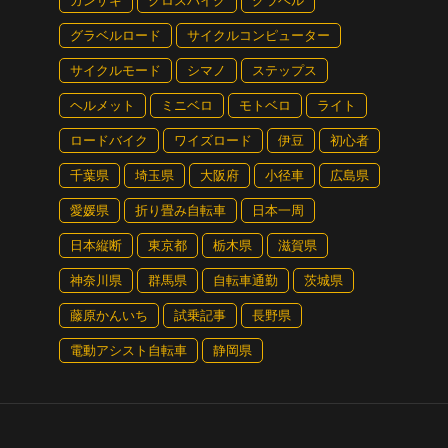
カンザキ
クロスバイク
グラベル
グラベルロード
サイクルコンピューター
洋岸自転車道」の一部にも指定されており、リアス式海岸
サイクルモード
シマノ
ステップス
隠れたサイクリングの名所。また、大阪便の途中停車駅と
ヘルメット
ミニベロ
モトベロ
ライト
市と名張市にまたがる全長約91kmを1周するサイクリン
ロードバイク
ワイズロード
伊豆
初心者
千葉県
埼玉県
大阪府
小径車
広島県
愛媛県
折り畳み自転車
日本一周
日本縦断
東京都
栃木県
滋賀県
神奈川県
群馬県
自転車通勤
茨城県
藤原かんいち
試乗記事
長野県
電動アシスト自転車
静岡県