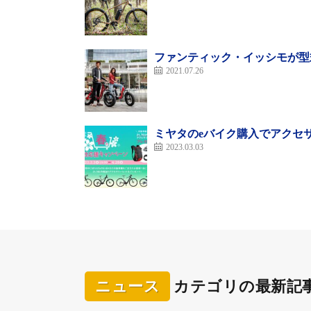
ファンティック・イッシモが型
2021.07.26
ミヤタのeバイク購入でアクセサ
2023.03.03
車内にサイクルラックを設置しているのが特徴の
ニュース
カテゴリの最新記
東海地方の方言で自転車を意味する「ケッタ
発に加え、新たに大阪上本町駅発の列車も設