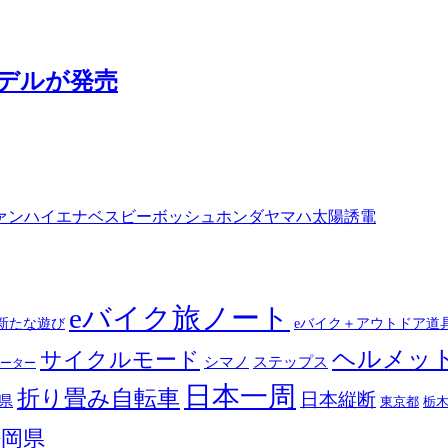
モデルが発売
ァン
ハイエナ
ベスビー
ボッシュ
ホンダ
ヤマハ
太陽誘電
eバイク旅ノート
新たな遊び
eバイク＋アウトドア道
ヘルメッ
サイクルモード
シマノ
ステップス
ーター
日本一周
折り畳み自転車
日本縦断
県
東京都
栃
静岡県