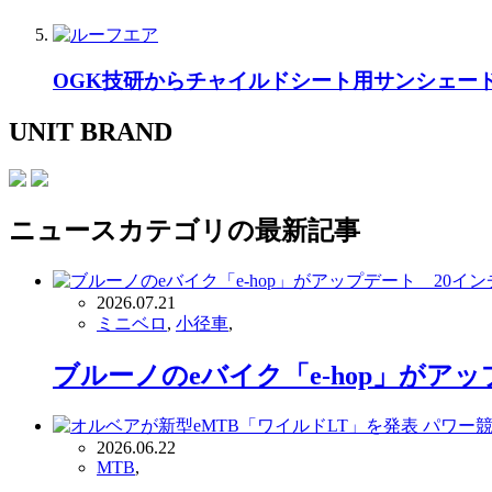
OGK技研からチャイルドシート用サンシェー
UNIT BRAND
ニュース
カテゴリの最新記事
2026.07.21
ミニベロ
,
小径車
,
ブルーノのeバイク「e-hop」が
2026.06.22
MTB
,