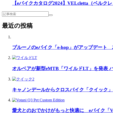
【eバイクカタログ2024】VELcletta（ベルク
最近の投稿
ブルーノのeバイク「e-hop」がアップデート
オルベアが新型eMTB「ワイルドLT」を発表
キャノンデールからクロスバイク「クイック」
愛犬とのおでかけがもっと快適に eバイク「Vo