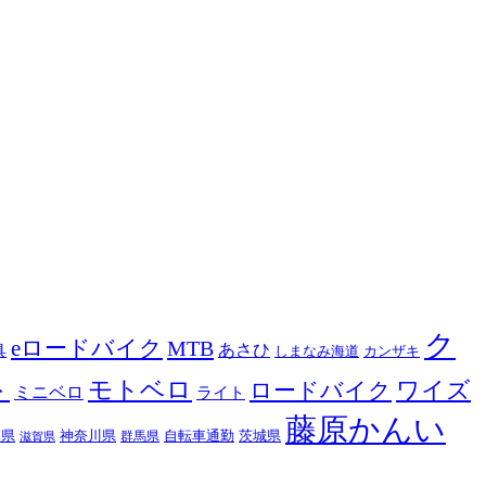
ク
eロードバイク
MTB
あさひ
具
カンザキ
しまなみ海道
ト
モトベロ
ロードバイク
ワイズ
ミニベロ
ライト
藤原かんい
木県
神奈川県
自転車通勤
茨城県
群馬県
滋賀県