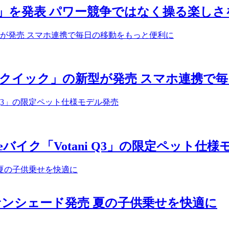
T」を発表 パワー競争ではなく操る楽しさ
クイック」の新型が発売 スマホ連携で
イク「Votani Q3」の限定ペット仕様
サンシェード発売 夏の子供乗せを快適に