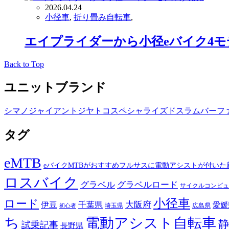
2026.04.24
小径車
,
折り畳み自転車
,
エイプライダーから小径eバイク4
Back to Top
ユニットブランド
シマノ
ジャイアント
ジヤトコ
スペシャライズド
スラム
バーフ
タグ
eMTB
eバイクMTBがおすすめフルサスに電動アシストが付いた
ロスバイク
グラベル
グラベルロード
サイクルコンピュ
小径車
ロード
伊豆
千葉県
大阪府
愛媛
埼玉県
広島県
初心者
ち
電動アシスト自転車
試乗記事
長野県