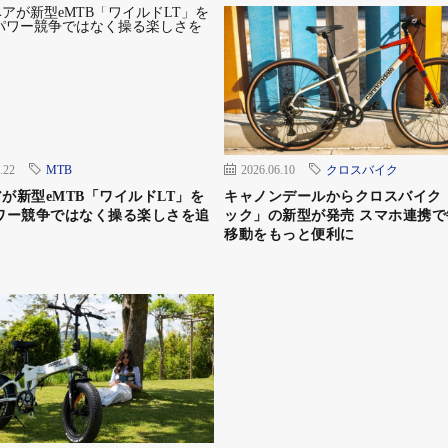
感を持って移動できる。外の景色を一緒に楽しめるよう、
出せる蓋のデザインにこだわった。固定には、オージーケ
いる独自の着脱機構を応用。強固な固定力を持ちながら、
での移動から到着後の徒歩移動まで、このリュックひとつ
に乗るときは、アタッチメントベースを折りたためるため
.22
MTB
2026.06.10
クロスバイク
が新型eMTB「ワイルドLT」を
キャノンデールからクロスバイク
ワー競争ではなく操る楽しさを追
ック」の新型が発売 スマホ連携で
移動をもっと便利に