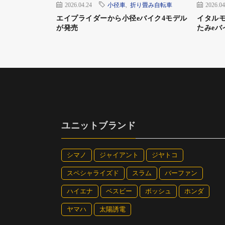
2026.04.24
小径車
,
折り畳み自転車
2026.04
エイプライダーから小径eバイク4モデル
イタル
が発売
たみeバ
ユニットブランド
シマノ
ジャイアント
ジヤトコ
スペシャライズド
スラム
バーファン
ハイエナ
ベスビー
ボッシュ
ホンダ
ヤマハ
太陽誘電