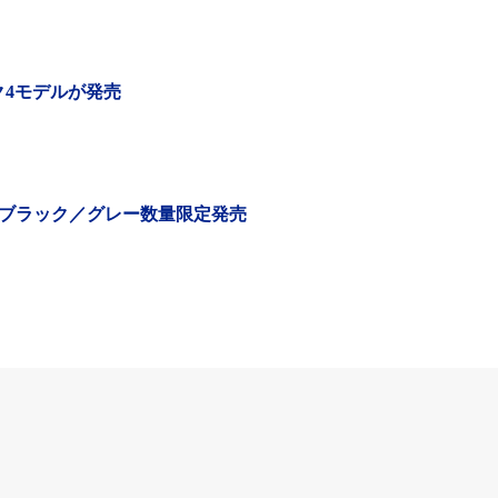
ク4モデルが発売
ブラック／グレー数量限定発売
、ハンドルの内側に固定する。近い距離でいつでも様子が