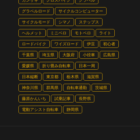
カンザキ
クロスバイク
グラベル
グラベルロード
サイクルコンピューター
サイクルモード
シマノ
ステップス
ヘルメット
ミニベロ
モトベロ
ライト
ロードバイク
ワイズロード
伊豆
初心者
千葉県
埼玉県
大阪府
小径車
広島県
愛媛県
折り畳み自転車
日本一周
日本縦断
東京都
栃木県
滋賀県
神奈川県
群馬県
自転車通勤
茨城県
藤原かんいち
試乗記事
長野県
電動アシスト自転車
静岡県