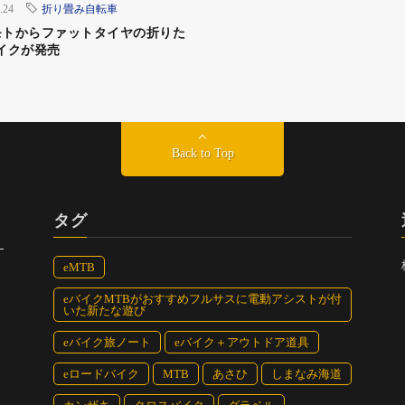
.24
折り畳み自転車
モトからファットタイヤの折りた
イクが発売
Back to Top
タグ
eMTB
eバイクMTBがおすすめフルサスに電動アシストが付
いた新たな遊び
eバイク旅ノート
eバイク＋アウトドア道具
eロードバイク
MTB
あさひ
しまなみ海道