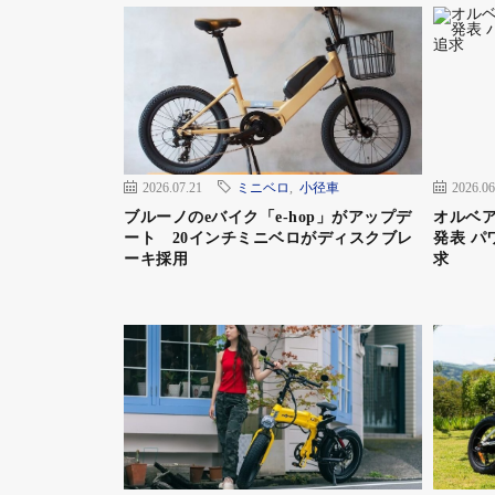
確認できるため、飼い主、ペットともに安心
安全性を確保しつつ、走行中もペットが顔を
ー技研の自転車用バスケットなどで採用して
ワンタッチで簡単に取り外せるため、自転車
でスムーズに切り替えられる。一人で自転車
邪魔にならない。
2026.07.21
ミニベロ
,
小径車
2026.06
ブルーノのeバイク「e-hop」がアップデ
オルベア
ート 20インチミニベロがディスクブレ
発表 パ
ーキ採用
求