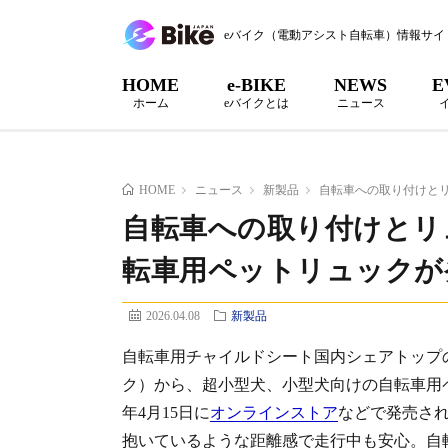
eバイク（電動アシスト自転車）情報サイ
HOME
e-BIKE
NEWS
E
ホーム
eバイクとは
ニュース
HOME
ニュース
新製品
自転車への取り付けと
自転車への取り付けとリ
転車用ペットリュックが
2026.04.08
新製品
自転車用チャイルドシート国内シェアトップの
ク）から、超小型犬、小型犬向けの自転車用ペッ
年4月15日に
オンラインストア
などで発売さ
抱いているような距離感で走行中も安心。自