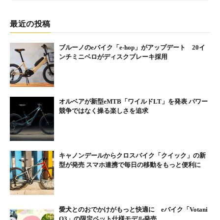
最近の投稿
ブルーノのeバイク「e-hop」がアップデート 20イ
ンチミニベロがディスクブレーキ採用
オルベアが新型eMTB「ワイルドLT」を発表 パワー
競争ではなく操る楽しさを追求
キャノンデールからクロスバイク「クイック」の新
型が発売 スマホ連携で毎日の移動をもっと便利に
愛犬とのおでかけがもっと快適に eバイク「Votani
Q3」の限定ペット仕様モデル発売