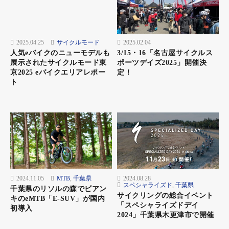
2025.04.25
サイクルモード
2025.02.04
人気eバイクのニューモデルも
3/15・16「名古屋サイクルス
展示されたサイクルモード東
ポーツデイズ2025」開催決
京2025 eバイクエリアレポー
定！
ト
2024.11.05
MTB
,
千葉県
2024.08.28
スペシャライズド
,
千葉県
千葉県のリソルの森でビアン
サイクリングの総合イベント
キのeMTB「E-SUV」が国内
「スペシャライズドデイ
初導入
2024」千葉県木更津市で開催