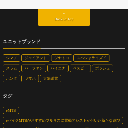
Back to Top
ユニットブランド
シマノ
ジャイアント
ジヤトコ
スペシャライズド
スラム
バーファン
ハイエナ
ベスビー
ボッシュ
ホンダ
ヤマハ
太陽誘電
タグ
eMTB
eバイクMTBがおすすめフルサスに電動アシストが付いた新たな遊び