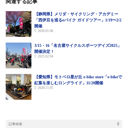
TAIPEI CYCLE SHOW & TaiSPO
関連する記事
〇オンライン展：2021年3月3日（水）～3月31日（水）
【静岡県】メリダ・サイクリング・アカデミー
〇主催：
「西伊豆を巡るeバイク ガイドツアー」1/19〜2/2
開催
中華民国対外貿易発展協会(TAITRA)
2020.01.06
台灣自行車輸出業同業公会（TAIPEI CYCLE SHOW）
3/15・16「名古屋サイクルスポーツデイズ2025」
〇共催（TaiSPO）：臺灣體育用品工業同業公会・台北市體育用品
開催決定！
商業同業公会・台灣スポーツフィットネス產業協会・台灣スマー
2025.02.04
トテキスタイル協会
●詳細：
https://tokyo.taiwantrade.com/event/detail.jsp?id=25890
【愛知県】モトベロ星が丘 e-bike store「e-bikeで
●TAIPEI CYCLE SHOW HP：
紅葉を楽しむロングライド」11/28開催
https://www.taipeicycle.com.tw/en/index.html
2020.11.05
●TaiSPO HP：
https://www.taispo.com.tw/en/index.html
TAITRA会員登録が必要です。
https://storage.googleapis.com/www.taiwantradeshow.com.tw/show-
menu/202103/T-15989159.pdf