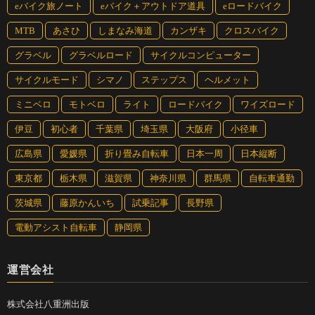
eバイク旅ノート
eバイク＋アウトドア道具
eロードバイク
MTB
あさひ
しまなみ海道
カンザキ
クロスバイク
グラベル
グラベルロード
サイクルコンピューター
サイクルモード
シマノ
ステップス
ヘルメット
ミニベロ
モトベロ
ライト
ロードバイク
ワイズロード
伊豆
初心者
千葉県
埼玉県
大阪府
小径車
広島県
愛媛県
折り畳み自転車
日本一周
日本縦断
東京都
栃木県
滋賀県
神奈川県
群馬県
自転車通勤
茨城県
藤原かんいち
試乗記事
長野県
電動アシスト自転車
静岡県
運営会社
株式会社八重洲出版