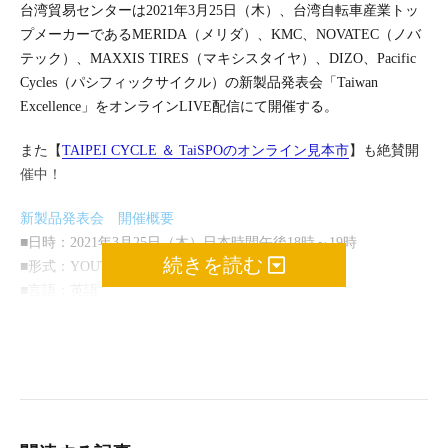
台湾貿易センターは2021年3月25日（木）、台湾自転車産業トッ
プメーカーであるMERIDA（メリダ）、KMC、NOVATEC（ノバ
テック）、MAXXIS TIRES（マキシスタイヤ）、DIZO、Pacific
Cycles（パシフィックサイクル）の新製品発表会「Taiwan
Excellence」をオンラインLIVE配信にて開催する。
また【
TAIPEI CYCLE ＆ TaiSPOのオンライン見本市
】も絶賛開
催中！
新製品発表会 開催概要
■日時：2021年3月25日（木）日本時間午後18時～19時
続きを読む
■形式：YOUTUBE LIVE配信
■言語：英語
■
事前登録（必須）
※ 事前登録をするとYOUTUBEの視聴リンクをお送りします。
■詳細：
https://sites.google.com/view/taiwanexcellencebike
Taiwan Excellence：
https://www.taiwanexcellence.org/en/award