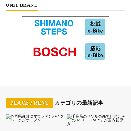
＊
ウェブからの申し込みはこちらから（ビアンキストアのペー
UNIT BRAND
ジ）
Sport ＆ Do Resort リソルの森
所在：〒297-0201 千葉県長生郡長柄町上野521-4
電話番号：0475-35-3333
アクセス：
・東京湾アクアラインから圏央道利用 「茂原長柄スマートIC」
から約5分
・東関東自動車道、京葉道路利用 県道67号線「板倉IC」から約5
分
敷地面積：総面積約100万坪
PLACE / RENT
カテゴリの最新記事