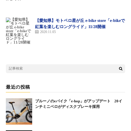
が楽しめる。
【愛知県】モトベロ星が丘 e-bike store「e-bikeで
紅葉を楽しむロングライド」11/28開催
2020.11.05
リソルの森グラベルリンクのコースマップ
なお、2024年11月10日（日）には、ビアンキ主催によるビアンキ
オーナー向けライドイベント「ビアンキライド2024」がリソルの
最近の投稿
森で開催される。
ブルーノのeバイク「e-hop」がアップデート 20イ
ンチミニベロがディスクブレーキ採用
ロードバイク「オルトレRC」試乗会の様子（2023年3月
22日撮影）