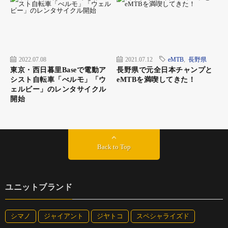
2022.07.08
2021.07.12
eMTB
,
長野県
東京・西日暮里Baseで電動ア
長野県で元全日本チャンプと
シスト自転車「べルモ」「ウ
eMTBを満喫してきた！
ェルビー」のレンタサイクル
開始
Back to Top
ユニットブランド
シマノ
ジャイアント
ジヤトコ
スペシャライズド