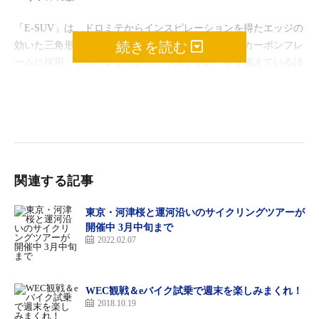
「E-SUV」は、ドロミテからインスピレーションを得たエッジの
続きを読む
効いた三角形が特徴的な近未来風のデザインをフルカーボンフレ
ームに採用。サスペンションとディスクブレーキを備えているほ
か、シマノの電動アシストユニットとバッテリーを内蔵してお
り、パワフルでオフロードでも走行しやすいモデルとなってい
る。
E-SUVの詳細はこちら（ビアンキ本国サイト）
関連する記事
東京・河津桜と運河沿いのサイクリングツアーが
今回E-SUVが導入されたリソルの森グラベルリンクは、ビアンキ
開催中 3月中旬まで
の全面協力のもと、リソルの森敷地内にある約7000坪の梅園をぐ
2022.02.07
るりと取り囲むように設置された全長645mのコースだ。南側に
オフロードを存分に楽しめるフロートレイル、東側にはスラロー
ムを造成するなど走りごたえがある。春は咲き誇る約450本の梅
WEC観戦＆eバイク試乗で週末を楽しみまくれ！
2018.10.19
を見ながら、夏は森の木陰を駆け抜けながらと、季節ごとの風景