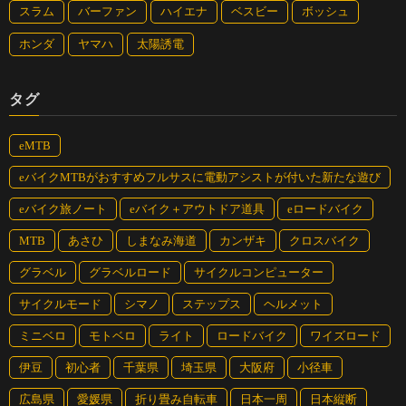
スラム
バーファン
ハイエナ
ベスビー
ボッシュ
ホンダ
ヤマハ
太陽誘電
タグ
eMTB
eバイクMTBがおすすめフルサスに電動アシストが付いた新たな遊び
eバイク旅ノート
eバイク＋アウトドア道具
eロードバイク
MTB
あさひ
しまなみ海道
カンザキ
クロスバイク
グラベル
グラベルロード
サイクルコンピューター
サイクルモード
シマノ
ステップス
ヘルメット
ミニベロ
モトベロ
ライト
ロードバイク
ワイズロード
伊豆
初心者
千葉県
埼玉県
大阪府
小径車
広島県
愛媛県
折り畳み自転車
日本一周
日本縦断