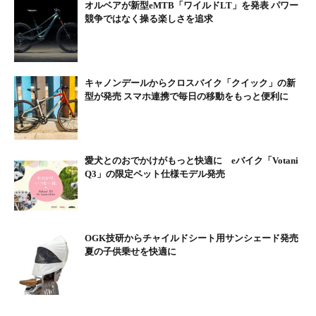
オルベアが新型eMTB「ワイルドLT」を発表 パワー
競争ではなく操る楽しさを追求
「resol no mori Gravel Link」 「E-SUV」試乗
営業時間： 平日11:00～15:00（最終受付14:00）、土日祝10:00～
16:00（最終受付15:00）＊木曜定休
利用料金： 大人6600円（人/時間）
キャノンデールからクロスバイク「クイック」の新
型が発売 スマホ連携で毎日の移動をもっと便利に
導入記念キャンペーン
2024年12月31日（火）までの期間、上記の利用料金から1000円引
きとなる。
愛犬とのおでかけがもっと快適に eバイク「Votani
ビアンキライド2024
Q3」の限定ペット仕様モデル発売
概要：ビアンキオーナー向けライドイベント。当日は、リソルの
森を拠点に、「熊野の清水」を目指して、往復約50kmのコース
を予定。昼はリソルの森でバーベキューランチ。楽しいゲームや
ビアンキ商品の土産も用意される。
OGK技研からチャイルドシート用サンシェード発売
集合 ：2024年11月10日（日）9:45 リソルの森 第一駐車場
夏の子供乗せを快適に
参加費 ： 5500円（1人）
申込方法 ：ビアンキ直営店（丸ノ内、立川、横浜）
＊ビアンキアカウントのポイントでも参加できる