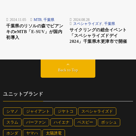
2024.11.05
MTB
,
千葉県
2024.08.28
スペシャライズド
,
千葉県
千葉県のリソルの森でビアン
サイクリングの総合イベント
キのeMTB「E-SUV」が国内
「スペシャライズドデイ
初導入
2024」千葉県木更津市で開催
Back to Top
ユニットブランド
シマノ
ジャイアント
ジヤトコ
スペシャライズド
スラム
バーファン
ハイエナ
ベスビー
ボッシュ
ホンダ
ヤマハ
太陽誘電