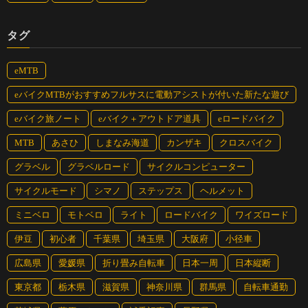
タグ
eMTB
eバイクMTBがおすすめフルサスに電動アシストが付いた新たな遊び
eバイク旅ノート
eバイク＋アウトドア道具
eロードバイク
MTB
あさひ
しまなみ海道
カンザキ
クロスバイク
グラベル
グラベルロード
サイクルコンピューター
サイクルモード
シマノ
ステップス
ヘルメット
ミニベロ
モトベロ
ライト
ロードバイク
ワイズロード
伊豆
初心者
千葉県
埼玉県
大阪府
小径車
広島県
愛媛県
折り畳み自転車
日本一周
日本縦断
東京都
栃木県
滋賀県
神奈川県
群馬県
自転車通勤