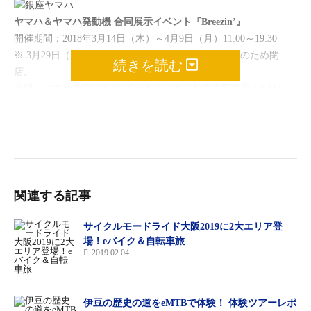
ヤマハ＆ヤマハ発動機 合同展示イベント『Breezin’』
開催期間：2018年3月14日（木）～4月9日（月）11:00～19:30
※ 3月29日（木）は18時まで。3月30日（金）は棚卸のため閉
続きを読む
店。
会場：
ヤマハ銀座ビル1F/ポータル（東京都中央区銀座7-9-14）
展示内容：
■ヤマハ カジュアル管楽器「
Venova™（ヴェノーヴァ）
」
■ヤマハ発動機 電動アシスト自転車
「YPJ」シリーズ
YPJ-XC、YPJ-ER、YPJ-R、YPJ-C
【eバイクジャパン】
ヤマハが新たなeバイク4車種を第45回東京
モーターショーで公開！
関連する記事
サイクルモードライド大阪2019に2大エリア登
場！eバイク＆自転車旅
2019.02.04
伊豆の歴史の道をeMTBで体験！ 体験ツアーレポ