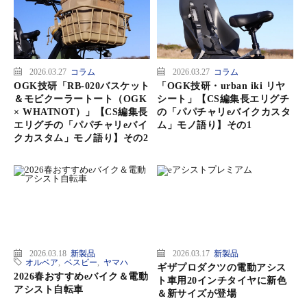
2026.03.27
コラム
2026.03.27
コラム
OGK技研「RB-020バスケット
「OGK技研・urban iki リヤ
＆モビクーラートート（OGK
シート」【CS編集長エリグチ
× WHATNOT）」【CS編集長
の「パパチャリeバイクカスタ
エリグチの「パパチャリeバイ
ム」モノ語り】その1
クカスタム」モノ語り】その2
2026.03.18
新製品
2026.03.17
新製品
オルベア
,
ベスビー
,
ヤマハ
ギザプロダクツの電動アシス
2026春おすすめeバイク＆電動
ト車用20インチタイヤに新色
アシスト自転車
＆新サイズが登場