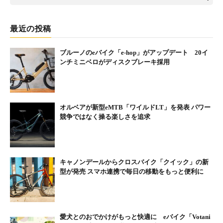
最近の投稿
ブルーノのeバイク「e-hop」がアップデート 20イ
ンチミニベロがディスクブレーキ採用
オルベアが新型eMTB「ワイルドLT」を発表 パワー
競争ではなく操る楽しさを追求
キャノンデールからクロスバイク「クイック」の新
型が発売 スマホ連携で毎日の移動をもっと便利に
愛犬とのおでかけがもっと快適に eバイク「Votani