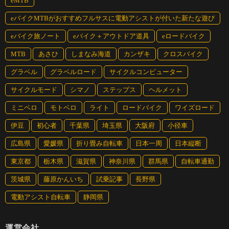
eMTB
eバイクMTBがおすすめフルサスに電動アシストが付いた新たな遊び
eバイク旅ノート
eバイク＋アウトドア道具
eロードバイク
MTB
あさひ
しまなみ海道
カンザキ
クロスバイク
グラベル
グラベルロード
サイクルコンピューター
サイクルモード
シマノ
ステップス
ヘルメット
ミニベロ
モトベロ
ライト
ロードバイク
ワイズロード
伊豆
初心者
千葉県
埼玉県
大阪府
小径車
広島県
愛媛県
折り畳み自転車
日本一周
日本縦断
東京都
栃木県
滋賀県
神奈川県
群馬県
自転車通勤
茨城県
藤原かんいち
試乗記事
長野県
電動アシスト自転車
静岡県
運営会社