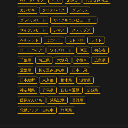
eロードバイク
MTB
あさひ
しまなみ海道
カンザキ
クロスバイク
グラベル
グラベルロード
サイクルコンピューター
サイクルモード
シマノ
ステップス
ヘルメット
ミニベロ
モトベロ
ライト
ロードバイク
ワイズロード
伊豆
初心者
千葉県
埼玉県
大阪府
小径車
広島県
愛媛県
折り畳み自転車
日本一周
日本縦断
東京都
栃木県
滋賀県
神奈川県
群馬県
自転車通勤
茨城県
藤原かんいち
試乗記事
長野県
電動アシスト自転車
静岡県