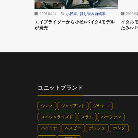
2026.04.24
小径車
,
折り畳み自転車
2026.04
エイプライダーから小径eバイク4モデル
イタル
が発売
たみeバ
ユニットブランド
シマノ
ジャイアント
ジヤトコ
マットブラック
スペシャライズド
スラム
バーファン
ハイエナ
ベスビー
ボッシュ
ホンダ