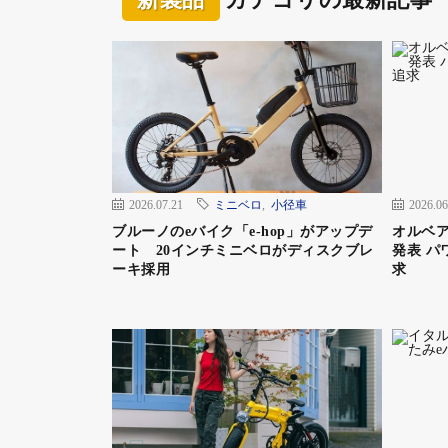
2026.07.21
ミニベロ
,
小径車
2026.06
ブルーノのeバイク「e-hop」がアップデ
オルベア
ート 20インチミニベロがディスクブレ
発表 パ
ーキ採用
求
マットカーキ