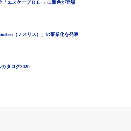
「エスケープ R E+」に新色が登場
slisu（ノスリス）」の事業化を発表
カタログ2020