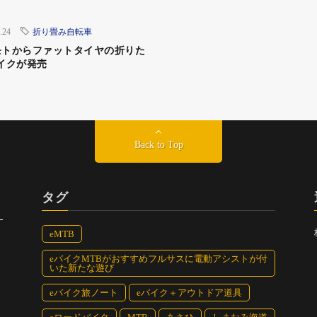
.24
折り畳み自転車
モトからファットタイヤの折りた
イクが発売
Back to Top
タグ
eMTB
eバイクMTBがおすすめフルサスに電動アシストが付
いた新たな遊び
eバイク旅ノート
eバイク＋アウトドア道具