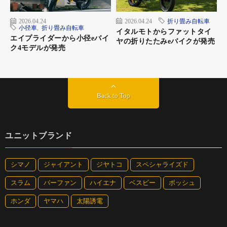
2026.04.24
2026.04.24
折り畳み自転車
小径車
,
折り畳み自転車
イタルモトからファットタイ
エイプライダーから小径eバイ
ヤの折りたたみeバイクが発売
ク4モデルが発売
Back to Top
ユニットブランド
シマノ
ジャイアント
ジヤトコ
スペシャライズド
スラム
バーファン
ハイエナ
ベスビー
ボッシュ
ホンダ
ヤマハ
太陽誘電