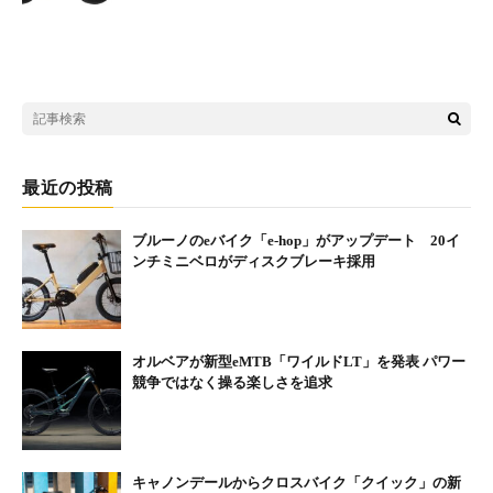
ブラック
最近の投稿
ブルーノのeバイク「e-hop」がアップデート 20イ
ンチミニベロがディスクブレーキ採用
オルベアが新型eMTB「ワイルドLT」を発表 パワー
競争ではなく操る楽しさを追求
グレー
【品番/商品名】MSK-01 / 布マスク
※このマスクは医療用途ではありません。
キャノンデールからクロスバイク「クイック」の新