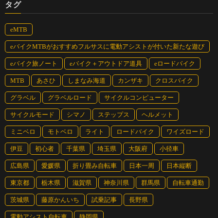
タグ
eMTB
eバイクMTBがおすすめフルサスに電動アシストが付いた新たな遊び
eバイク旅ノート
eバイク＋アウトドア道具
eロードバイク
MTB
あさひ
しまなみ海道
カンザキ
クロスバイク
グラベル
グラベルロード
サイクルコンピューター
サイクルモード
シマノ
ステップス
ヘルメット
ミニベロ
モトベロ
ライト
ロードバイク
ワイズロード
伊豆
初心者
千葉県
埼玉県
大阪府
小径車
広島県
愛媛県
折り畳み自転車
日本一周
日本縦断
東京都
栃木県
滋賀県
神奈川県
群馬県
自転車通勤
茨城県
藤原かんいち
試乗記事
長野県
電動アシスト自転車
静岡県