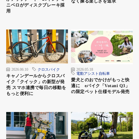
なく操る楽しさを追求
ニベロがディスクブレーキ採
用
内側：ティッシュなどを挟めるポケット付き
2026.06.10
クロスバイク
2026.05.18
電動アシスト自転車
キャノンデールからクロスバ
愛犬とのおでかけがもっと快
イク「クイック」の新型が発
適に eバイク「Votani Q3」
売 スマホ連携で毎日の移動を
の限定ペット仕様モデル発売
もっと便利に