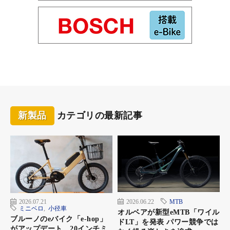
新製品
カテゴリの最新記事
横：顔にフィットする立体形状
2026.07.21
2026.06.22
MTB
ミニベロ
,
小径車
オルベアが新型eMTB「ワイル
ブルーノのeバイク「e-hop」
ドLT」を発表 パワー競争では
がアップデート 20インチミ