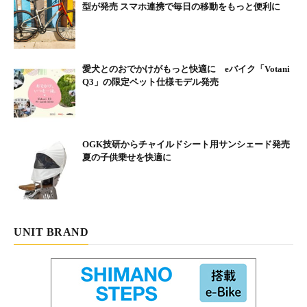
型が発売 スマホ連携で毎日の移動をもっと便利に
【カラー】2. ブラック、3. グレー
【価 格】980円（税抜）
愛犬とのおでかけがもっと快適に eバイク「Votani
Q3」の限定ペット仕様モデル発売
【サイズ】FREE（大人サイズ）
【商品特徴】
■日本製
OGK技研からチャイルドシート用サンシェード発売
■ポリエステル100%
夏の子供乗せを快適に
■UPF50＋（UVカット）
【ご注意】
・このマスクは感染を防ぐものではありません。
・始めて使用する際は必ず洗ってからお使いください。
UNIT BRAND
・使用や洗濯を繰り返すことで劣化する消耗品です。