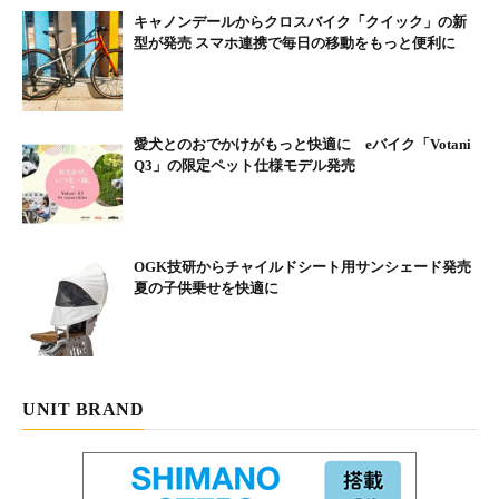
キャノンデールからクロスバイク「クイック」の新
型が発売 スマホ連携で毎日の移動をもっと便利に
愛犬とのおでかけがもっと快適に eバイク「Votani
Q3」の限定ペット仕様モデル発売
OGK技研からチャイルドシート用サンシェード発売
夏の子供乗せを快適に
アシスタS STDの特長
（1） スタイリッシュなデザインと日常使いに便利な機能
UNIT BRAND
直線的な形状のフレームとスポーティーな印象のハンドルを採用
した、スタイリッシュなデザイン。バッテリーは、約2時間半で
充電完了し、オートエコモードプラスで54kmの走行が可能。従