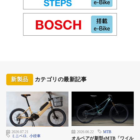
来品から部品構成を見直し、「アシスタU STD（26インチ）」よ
り2kg軽い、27インチ・重量22.9kgの仕様とした。
＜大容量ワイヤーバスケット＞
スタイリッシュなワイヤータイプの角型バスケットは、通勤・通
学バッグもしっかり入る大きさ。
幅38.0cm×奥行28.0cm×高さ19.7cm(上面)
新製品
カテゴリの最新記事
2026.07.21
2026.06.22
MTB
ミニベロ
,
小径車
オルベアが新型eMTB「ワイル