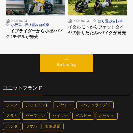
2026.04.24
2026.04.24
折り畳み自転車
小径車
,
折り畳み自転車
イタルモトからファットタイ
エイプライダーから小径eバイ
ヤの折りたたみeバイクが発売
ク4モデルが発売
＜スポーティーな印象のハンドル＞
スポーティーな印象と乗り心地のトンビハンドル。
Back to Top
ユニットブランド
シマノ
ジャイアント
ジヤトコ
スペシャライズド
スラム
バーファン
ハイエナ
ベスビー
ボッシュ
ホンダ
ヤマハ
太陽誘電