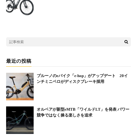
ュでスポーティーなフォルムに加え、軽量なアルミフレームや前
傾姿勢での乗車が可能となるトンビハンドルの採用、アシスタS
STD独自のアシスト制御、ホームタイプのアシスタＵ STDと比べ
て長いGD値（ペダル１回転で進む距離）※により、日常でも使
いやすいスペックでありながら、よりスポーティーな走行を可能
としている。
※ アシスタU STD：GD値5.52m アシスタS STD：GD値5.84m
最近の投稿
フレームには「BRIDGESTONE」ロゴをワンポイントで採用し、
シンプルなデザインに仕上げた。しっかり荷物が入るバスケット
ブルーノのeバイク「e-hop」がアップデート 20イ
や視認性が良いランプなど、日常使いに便利な機能も装備。万が
ンチミニベロがディスクブレーキ採用
一の盗難にも安心な3年間の盗難補償も付帯し、毎日の暮らしを
快適にサポートする。
オルベアが新型eMTB「ワイルドLT」を発表 パワー
競争ではなく操る楽しさを追求