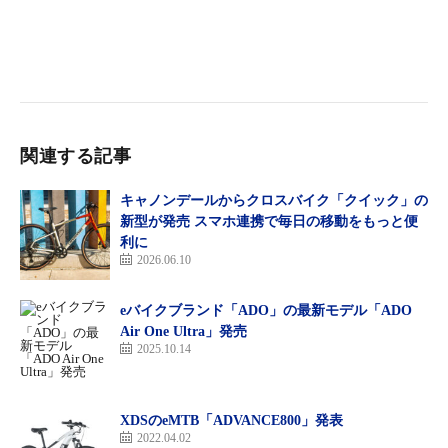
関連する記事
キャノンデールからクロスバイク「クイック」の
新型が発売 スマホ連携で毎日の移動をもっと便
利に
2026.06.10
eバイクブランド「ADO」の最新モデル「ADO
Air One Ultra」発売
電動アシスト自転車は、子どもの送り迎えや、通学・通勤、買い
2025.10.14
物、サイクリングやスポーツなど幅広い用途で使用されており、
学生からシニアまで様々な層から親しまれている。
XDSのeMTB「ADVANCE800」発表
「アシスタS STD」はS型フレームの持つ直線的なスタイリッシ
2022.04.02