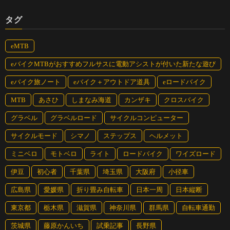
タグ
eMTB
eバイクMTBがおすすめフルサスに電動アシストが付いた新たな遊び
＜スタイリッシュなフレーム＞
eバイク旅ノート
eバイク＋アウトドア道具
eロードバイク
ストレート基調のフレームはスタイリッシュな印象を与え、スー
ツや制服、メンズファッションとも相性抜群。
MTB
あさひ
しまなみ海道
カンザキ
クロスバイク
グラベル
グラベルロード
サイクルコンピューター
サイクルモード
シマノ
ステップス
ヘルメット
ミニベロ
モトベロ
ライト
ロードバイク
ワイズロード
伊豆
初心者
千葉県
埼玉県
大阪府
小径車
広島県
愛媛県
折り畳み自転車
日本一周
日本縦断
東京都
栃木県
滋賀県
神奈川県
群馬県
自転車通勤
茨城県
藤原かんいち
試乗記事
長野県