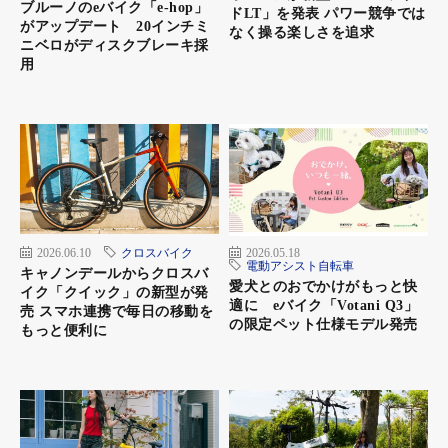
ブルーノのeバイク「e-hop」
ドLT」を発表 パワー競争では
がアップデート 20インチミ
なく操る楽しさを追求
ニベロがディスクブレーキ採
用
＜周囲からの視認性が良いランプ＞
周囲の明るさを検出し、自動で点灯・消灯するオートライトを搭
載。夜道も明るく照らす。
2026.06.10
クロスバイク
2026.05.18
電動アシスト自転車
キャノンデールからクロスバ
愛犬とのおでかけがもっと快
イク「クイック」の新型が発
適に eバイク「Votani Q3」
売 スマホ連携で毎日の移動を
の限定ペット仕様モデル発売
もっと便利に