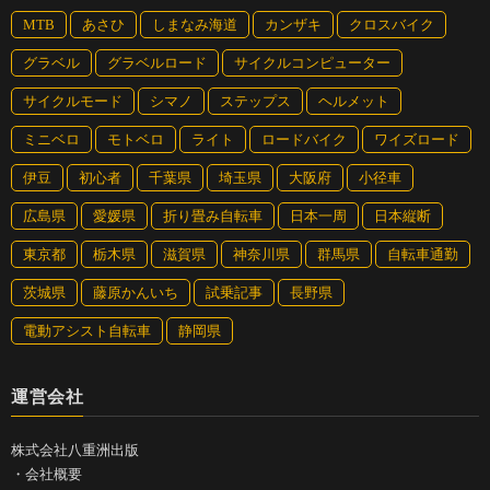
MTB
あさひ
しまなみ海道
カンザキ
クロスバイク
グラベル
グラベルロード
サイクルコンピューター
サイクルモード
シマノ
ステップス
ヘルメット
ミニベロ
モトベロ
ライト
ロードバイク
ワイズロード
伊豆
初心者
千葉県
埼玉県
大阪府
小径車
広島県
愛媛県
折り畳み自転車
日本一周
日本縦断
東京都
栃木県
滋賀県
神奈川県
群馬県
自転車通勤
茨城県
藤原かんいち
試乗記事
長野県
電動アシスト自転車
静岡県
運営会社
株式会社八重洲出版
・
会社概要