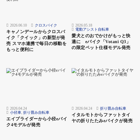
2026.06.10
クロスバイク
2026.05.18
電動アシスト自転車
キャノンデールからクロスバ
愛犬とのおでかけがもっと快
イク「クイック」の新型が発
適に eバイク「Votani Q3」
売 スマホ連携で毎日の移動を
の限定ペット仕様モデル発売
もっと便利に
HYDRAULIC DISC BRAKE：レバーの引きが軽く、重量
のあるEバイクでも安心の制動力とコントロール性が高
い油圧ディスクブレーキを採用。
2026.04.24
2026.04.24
折り畳み自転車
小径車
,
折り畳み自転車
イタルモトからファットタイ
エイプライダーから小径eバイ
ヤの折りたたみeバイクが発売
ク4モデルが発売