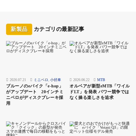
RIDECONTROL DASH：操作ボタンとディスプレイをコ
ンパクトにまとめた2in1タイプ。本体から給電可能な
USB Cポート搭載。
新製品
カテゴリの最新記事
700×38C TIRE：軽い
走行感と高いグリッ
プを実現する実測約
40mmのワイドタイ
2026.07.21
ミニベロ
,
小径車
2026.06.22
MTB
ヤ。耐パンク性の高
ブルーノのeバイク「e-hop」
オルベアが新型eMTB「ワイル
いK-SHIELD仕様。
がアップデート 20インチミ
ドLT」を発表 パワー競争では
ニベロがディスクブレーキ採
なく操る楽しさを追求
用