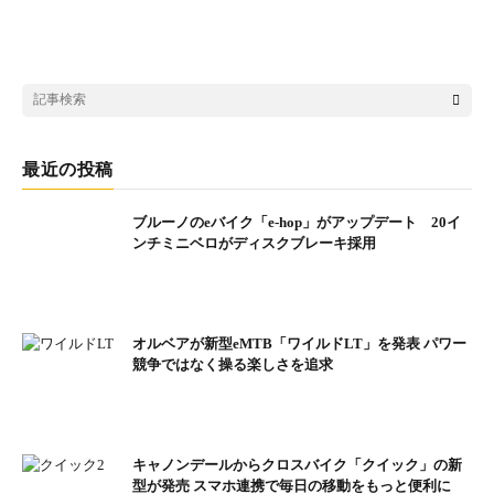
最近の投稿
ブルーノのeバイク「e-hop」がアップデート 20イ
ンチミニベロがディスクブレーキ採用
ユニコーンホワイト（既存カラー）
ESCAPE R W E+
オルベアが新型eMTB「ワイルドLT」を発表 パワー
標準価格 ： 29万7000円
競争ではなく操る楽しさを追求
サイズ ： 375 (XXS), 445 (XS) mm
重量 ： 19.6kg (XXS)
追加カラー： マットダークシルバー
キャノンデールからクロスバイク「クイック」の新
既存カラー ： ジェイドグリーン, ユニコーンホワイト
型が発売 スマホ連携で毎日の移動をもっと便利に