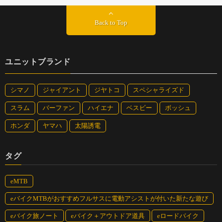
Back to Top
ユニットブランド
シマノ
ジャイアント
ジヤトコ
スペシャライズド
スラム
バーファン
ハイエナ
ベスビー
ボッシュ
ホンダ
ヤマハ
太陽誘電
タグ
eMTB
eバイクMTBがおすすめフルサスに電動アシストが付いた新たな遊び
eバイク旅ノート
eバイク＋アウトドア道具
eロードバイク