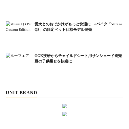
フレーム ： ALUXX SL-Grade Aluminum, OLD142mm
F.フォーク ： ALUXX SL-Grade Aluminum, OverDrive steerer
ギアクランク ： PROWHEEL Aluminum
愛犬とのおでかけがもっと快適に eバイク「Votani
変速パーツ ： SHIMANO M3100 / M2010 9-Speed
Q3」の限定ペット仕様モデル発売
ブレーキセット ： TEKTRO HDM275 160mm Rotors
ホイール ： GIANT GX-28 WheelSet
タイヤ ： GIANT S-X3 W/K-Shield 700×38C
OGK技研からチャイルドシート用サンシェード発売
夏の子供乗せを快適に
UNIT BRAND