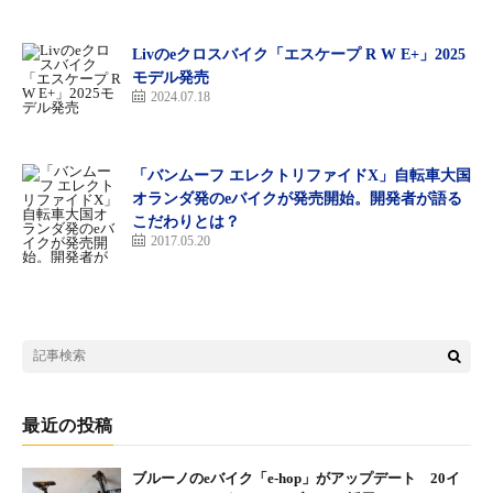
ク
Livのeクロスバイク「エスケープ R W E+」2025
モデル発売
WR-X（ダブルアール・エックス）
2024.07.18
価格：オープン価格
2024年10月下旬発売
カラー：マットホワイト、マットブラック
「バンムーフ エレクトリファイドX」自転車大国
サイズ（参考重量）：60～64㎝（320g）
オランダ発のeバイクが発売開始。開発者が語る
規格：SG基準
こだわりとは？
2017.05.20
製品詳細はこちら
※SG基準
SG基準とは「製品安全協会」が定めたもので、ヘルメットでは
衝撃吸収性、あごひも強度、ロールオフなど複数の厳しい試験を
実施しています。万が一製品の不具合によって人身損害が認めら
れた場合の救済（賠償）制度があります。
最近の投稿
（一般社団法人 製品安全協会
https://www.sg-mark.org/
）
ブルーノのeバイク「e-hop」がアップデート 20イ