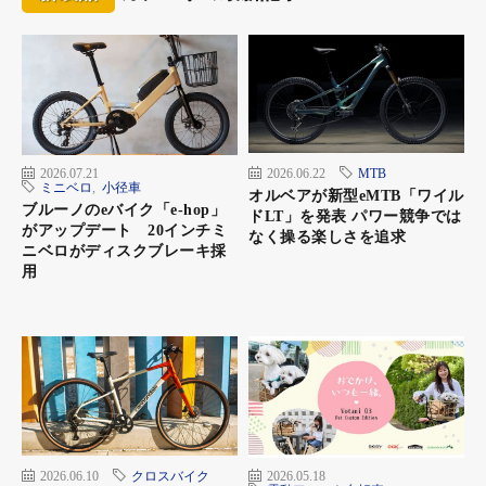
2026.07.21
2026.06.22
MTB
ミニベロ
,
小径車
オルベアが新型eMTB「ワイル
ブルーノのeバイク「e-hop」
ドLT」を発表 パワー競争では
がアップデート 20インチミ
なく操る楽しさを追求
ニベロがディスクブレーキ採
用
2026.06.10
クロスバイク
2026.05.18