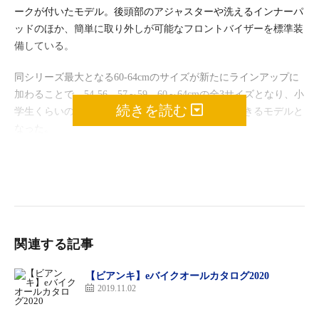
ークが付いたモデル。後頭部のアジャスターや洗えるインナーパ
ッドのほか、簡単に取り外しが可能なフロントバイザーを標準装
備している。
同シリーズ最大となる60-64cmのサイズが新たにラインアップに
加わることで、54-56、57～59、60～64cmの全3サイズとなり、小
続きを読む
学生くらいの子どもから大人まで幅広い層が着用できるモデルと
なった。
マット
ホワイ
ト
関連する記事
【ビアンキ】eバイクオールカタログ2020
2019.11.02
マット
ブラッ