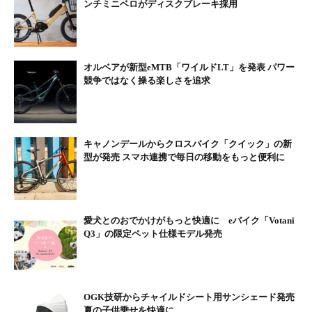
ンチミニベロがディスクブレーキ採用
オルベアが新型eMTB「ワイルドLT」を発表 パワー
競争ではなく操る楽しさを追求
キャノンデールからクロスバイク「クイック」の新
型が発売 スマホ連携で毎日の移動をもっと便利に
愛犬とのおでかけがもっと快適に eバイク「Votani
Q3」の限定ペット仕様モデル発売
OGK技研からチャイルドシート用サンシェード発売
夏の子供乗せを快適に