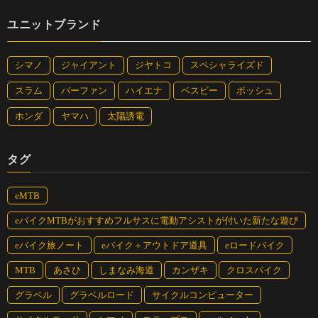
ユニットブランド
シマノ
ジャイアント
ジヤトコ
スペシャライズド
スラム
バーファン
ハイエナ
ベスビー
ボッシュ
ホンダ
ヤマハ
太陽誘電
タグ
eMTB
eバイクMTBがおすすめフルサスに電動アシストが付いた新たな遊び
eバイク旅ノート
eバイク＋アウトドア道具
eロードバイク
MTB
あさひ
しまなみ海道
カンザキ
クロスバイク
グラベル
グラベルロード
サイクルコンピューター