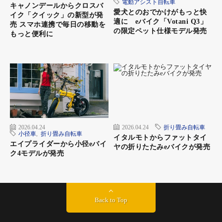
電動アシスト自転車
キャノンデールからクロスバ
愛犬とのおでかけがもっと快
イク「クイック」の新型が発
適に eバイク「Votani Q3」
売 スマホ連携で毎日の移動を
の限定ペット仕様モデル発売
もっと便利に
2026.04.24
2026.04.24
折り畳み自転車
小径車
,
折り畳み自転車
イタルモトからファットタイ
エイプライダーから小径eバイ
ヤの折りたたみeバイクが発売
ク4モデルが発売
Back to Top