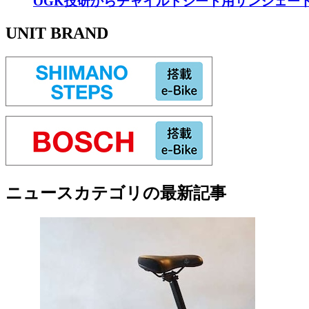
OGK技研からチャイルドシート用サンシェー
り詳しいことはあとでの質疑応答や
UNIT BRAND
る面もある。そこでこの記事ではワ
eバイクとは？
ルーツとなるのは1993年にヤマハ
年後に世界的なサプライヤーである
ニュース
カテゴリの最新記事
欧米の自転車メーカーがボッシュ製
これがeバイクと呼ばれるジャンル
世界と日本のeバイク事情