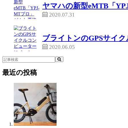
だまだ広まっていない。
ヤマハの新型eMTB「Y
そのため原付モーターサイクルに属
2020.07.31
eバイク」を、法規にあうeバイク
ブライトンのGPSサイク
でも、こうした行為は道路交通法に
2020.06.05
った場合、法律に違反する乗り物で
クがある。
最近の投稿
そんなことから、いまeバイクを取
うことであると同時に、eバイクを
るのだ。
そんなことからワイズロードでは、
としたセミナーを開催したのである