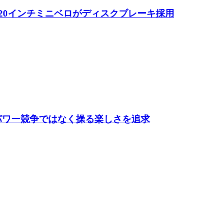
 20インチミニベロがディスクブレーキ採用
1-1 A-PLACE新橋にある「ワイズロード新
ト。OGKカブトやシマノが扱うレイザーと
 パワー競争ではなく操る楽しさを追求
でなく、カジュアルながら本格的なサイクル