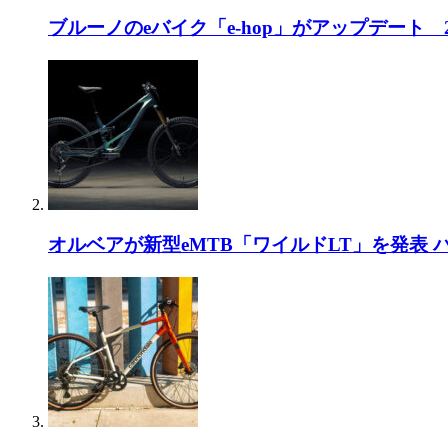
ブルーノのeバイク「e-hop」がアップデート
会場になったのは東京都港区新橋4-1
装着が努力義務となったヘルメッ
オルベアが新型eMTB「ワイルドLT」を発表
ドを扱う
競技向きのサイクルジャージだけ
いカペルミュールのコーナー