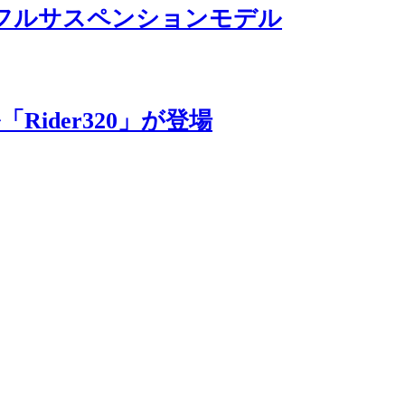
るフルサスペンションモデル
が日本の法律にあわない「海外仕様の
てしまう人もいる。
ider320」が登場
こともあるし、事故を起こしてしま
等に加入していても適応されないリス
ザーにeバイクを正しく理解してもら
についての正しい知識を持つ必要があ
じる機会が増えているメディアを対象