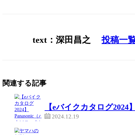
全国に34店舗の展開をするスポー
はメディアを対象に、eバイクを
スポーツサイクル、eバイク（電動
text：深田昌之
投稿一
イフに関わることを手掛けるスポーツ
サイクルに関するスクールやセミナ
を取り上げたセミナーを開催した。
関連する記事
スポーツサイクル専門店が開くeバ
【eバイクカタログ2024】
だが、今回はそういった内容ではな
2024.12.19
eバイクや電動アシスト自転車は着