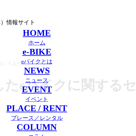
車）情報サイト
HOME
ホーム
e-BIKE
eバイクとは
加してみた
NEWS
ニュース
したeバイクに関する
EVENT
イベント
PLACE / RENT
プレース／レンタル
COLUMN