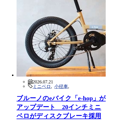
環境問題や健康志向、モビリティの
ている。
対して日本は法規的な面から海外製
た。
しかし2015年にヤマハ発動機がe
メーカー及び、日本の法規に適合し
2026.07.21
ミニベロ
,
小径車
,
るという。
ブルーノのeバイク「e-hop」が
アップデート 20インチミニ
ベロがディスクブレーキ採用
法規適合について