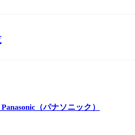
ツサイクル専門店の「ワイズロード」ではe
正しく理解してもらうことを目的としたセミ
アシスト自転車）、各種用品、部品の
覧
サイクル専門店「Y’s Road（ワイ
ーも開催している。そして今回、街中
イクのセミナーと聞くと、最新モデル
Panasonic（パナソニック）
い。
実に普及しているのだが、これらの電