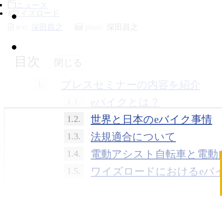
ニュース
#
ワイズロード
text
深田昌之
photo
深田昌之
目次
プレスセミナーの内容を紹介
1.
eバイクとは？
1.1.
世界と日本のeバイク事情
1.2.
法規適合について
1.3.
電動アシスト自転車と電動
1.4.
ワイズロードにおけるeバ
1.5.