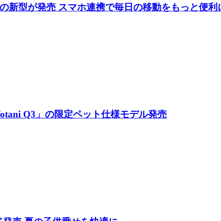
の新型が発売 スマホ連携で毎日の移動をもっと便利
示しているコーナーがある。試乗も可能だ
紹介
tani Q3」の限定ペット仕様モデル発売
イズロード新橋店の田淵店長が務めた
則としてワイズロードが発表した内容