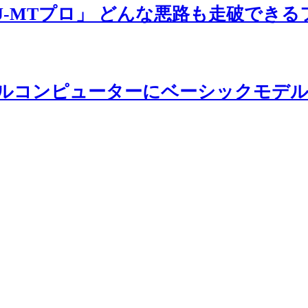
PJ-MTプロ」 どんな悪路も走破でき
する「電動自転車」や、アシスト比率
や電動アシスト自転車と同じように乗っ
ルコンピューターにベーシックモデル「R
反することなので運転車が罰せられる
は過失割合が高くなったり、障害保険
り巻く状況に対して必要なのは、ユー
報じる立場であるメディアもｅバイク
今回、eバイクに関するニュースを報
。