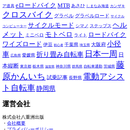
eロードバイク
MTB
あさひ
ア道具
カンザキ
しまなみ海道
クロスバイク
グラベル
グラベルロード
サイクル
ヘル
サイクルモード
シマノ
ステップス
コンピューター
メット
モトベロ
ロードバイク
ミニベロ
ライト
小径
ワイズロード
伊豆
千葉県
大阪府
埼玉県
初心者
日本一周
車
折り畳み自転車
日
愛媛県
広島県
藤
本縦断
東京都
栃木県
神奈川県
自転車通勤
茨城県
群馬県
滋賀県
原かんいち
電動アシス
試乗記事
長野県
ト自転車
静岡県
運営会社
株式会社八重洲出版
・
会社概要
・
プライバシーポリシー