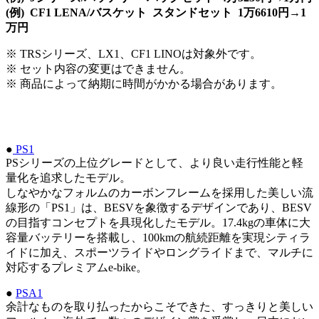
(例) CF1 LENA/バスケット スタンドセット 1万6610円→1
万円
※ TRSシリーズ、LX1、CF1 LINOは対象外です。
※ セット内容の変更はできません。
※ 商品によって納期に時間がかかる場合があります。
●
PS1
PSシリーズの上位グレードとして、より良い走行性能と軽
量化を追求したモデル。
しなやかなフォルムのカーボンフレームを採用した美しい流
線形の「PS1」は、BESVを象徴するデザインであり、BESV
の目指すコンセプトを具現化したモデル。17.4kgの車体に大
容量バッテリーを搭載し、100kmの航続距離を実現シティラ
イドに加え、スポーツライドやロングライドまで、マルチに
対応するプレミアムe-bike。
●
PSA1
余計なものを取り払ったからこそできた、すっきりと美しい