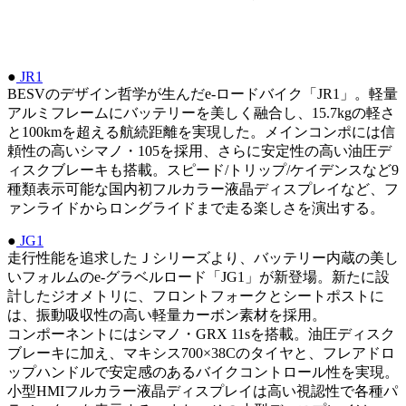
●
JR1
BESVのデザイン哲学が生んだe-ロードバイク「JR1」。軽量
アルミフレームにバッテリーを美しく融合し、15.7kgの軽さ
と100kmを超える航続距離を実現した。メインコンポには信
頼性の高いシマノ・105を採用、さらに安定性の高い油圧デ
ィスクブレーキも搭載。スピード/トリップ/ケイデンスなど9
種類表示可能な国内初フルカラー液晶ディスプレイなど、フ
ァンライドからロングライドまで走る楽しさを演出する。
●
JG1
走行性能を追求したＪシリーズより、バッテリー内蔵の美し
いフォルムのe-グラベルロード「JG1」が新登場。新たに設
計したジオメトリに、フロントフォークとシートポストに
は、振動吸収性の高い軽量カーボン素材を採用。
コンポーネントにはシマノ・GRX 11sを搭載。油圧ディスク
ブレーキに加え、マキシス700×38Cのタイヤと、フレアドロ
ップハンドルで安定感のあるバイクコントロール性を実現。
小型HMIフルカラー液晶ディスプレイは高い視認性で各種パ