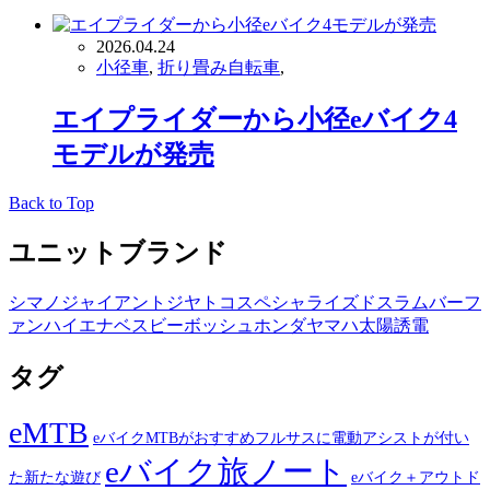
2026.04.24
小径車
,
折り畳み自転車
,
エイプライダーから小径eバイク4
モデルが発売
Back to Top
ユニットブランド
シマノ
ジャイアント
ジヤトコ
スペシャライズド
スラム
バーフ
ァン
ハイエナ
ベスビー
ボッシュ
ホンダ
ヤマハ
太陽誘電
タグ
eMTB
eバイクMTBがおすすめフルサスに電動アシストが付い
eバイク旅ノート
た新たな遊び
eバイク＋アウトド