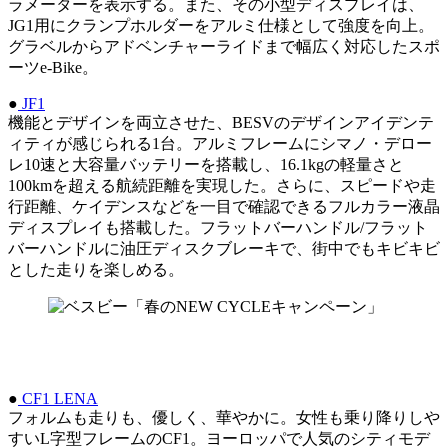
ラメーターを表示する。また、その小型ディスプレイは、
JG1用にクランプホルダーをアルミ仕様として強度を向上。
グラベルからアドベンチャーライドまで幅広く対応したスポ
ーツe-Bike。
●
JF1
機能とデザインを両立させた、BESVのデザインアイデンテ
ィティが感じられる1台。アルミフレームにシマノ・デロー
レ10速と大容量バッテリーを搭載し、16.1kgの軽量さと
100kmを超える航続距離を実現した。さらに、スピードや走
行距離、ケイデンスなどを一目で確認できるフルカラー液晶
ディスプレイも搭載した。フラットバーハンドル/フラット
バーハンドルに油圧ディスクブレーキで、街中でもキビキビ
とした走りを楽しめる。
●
CF1 LENA
フォルムも走りも、優しく、華やかに。女性も乗り降りしや
すいL字型フレームのCF1。ヨーロッパで人気のシティモデ