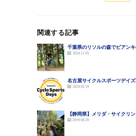
関連する記事
千葉県のリソルの森でビアンキの
2024.11.05
名古屋サイクルスポーツデイズ2
2024.02.19
美しい景色を見ながらのサイクリングやハイキ
紅葉に染まる那須岳の迫力ある火山景観に、
【静岡県】メリダ・サイクリング
の静かな森や高原スイーツ、紅葉の那須岳山
2019.08.29
リアの多様な自然をより幅広く、アクティブ