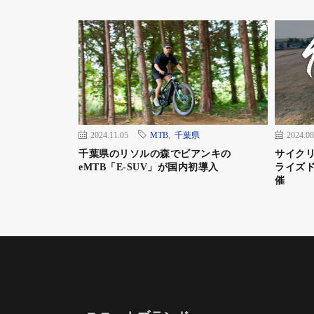
2024.11.05
MTB
,
千葉県
2024.08
千葉県のリソルの森でビアンキの
サイク
eMTB「E-SUV」が国内初導入
ライズド
催