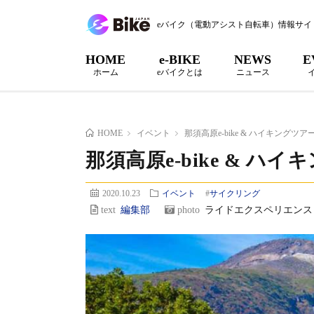
eバイク（電動アシスト自転車）情報サイ
HOME
e-BIKE
NEWS
E
ホーム
eバイクとは
ニュース
HOME
イベント
那須高原e-bike & ハイキングツア
那須高原e-bike & ハ
2020.10.23
イベント
#
サイクリング
text
編集部
photo
ライドエクスペリエンス