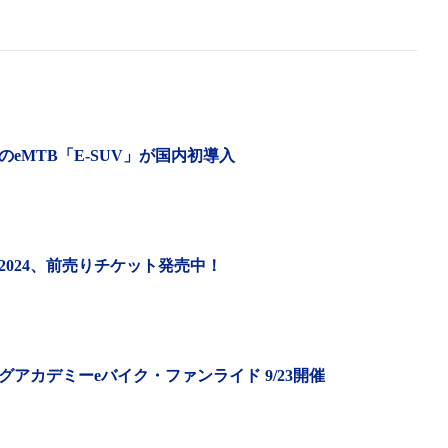
eMTB「E-SUV」が国内初導入
024、前売りチケット発売中！
ングが楽しめる
塩原の滝や渓流などの絶景を巡るハイキングと、那須高原
アカデミーeバイク・ファンライド 9/23開催
麓等を巡るサイクリングを組合せ、日光国立公園・那須エ
に楽しみ尽くせるツアーとなっている。