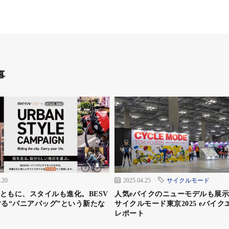
ングとなっている。難易度は参加しやすいエントリーレベ
自身がない人でも楽しめる。
事
ツアー（2020年秋・特別モニター価格）
日）、10月31日（土）〜11月1日（日）
000円（税抜、2日間参加）
.20
2025.04.25
サイクルモード
keとともに、スタイルも進化。BESV
人気eバイクのニューモデルも展
る“パニアバッグ”という新たな
サイクルモード東京2025 eバイク
レポート