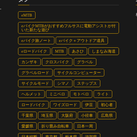
eMTB
eバイクMTBがおすすめフルサスに電動アシストが付
いた新たな遊び
eバイク旅ノート
eバイク＋アウトドア道具
eロードバイク
MTB
あさひ
しまなみ海道
カンザキ
クロスバイク
グラベル
グラベルロード
サイクルコンピューター
サイクルモード
シマノ
ステップス
ヘルメット
ミニベロ
モトベロ
ライト
ロードバイク
ワイズロード
伊豆
初心者
千葉県
埼玉県
大阪府
小径車
広島県
愛媛県
折り畳み自転車
日本一周
日本縦断
東京都
栃木県
滋賀県