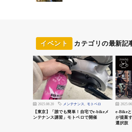
ツアーは午前がサイクリングで午後はハイキ
ルで、eバイクがレンタルできるため体力に
イベント概要
イベント
カテゴリの最新記
イベント名：那須高原e-bike & ハイキング
日程：2020年10月24日（土）〜10月25日（
参加料金：4000円（税抜、1日のみ参加）、7
2025.08.20
メンテナンス
,
モトベロ
2025.06
【東京】「誰でも簡単！自宅でe-bikeメ
e-Bi
ンテナンス講習」モトベロで開催
が提案す
選択肢