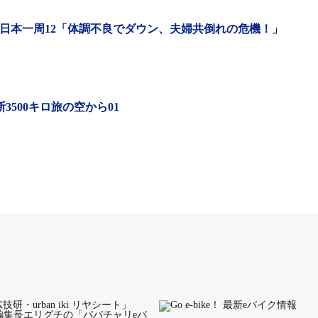
（ライカちゃん）はXEALT SJFに乗った。
eバイク日本一周12「体調不良でダウン、夫婦共倒れの危機！」
ーのペースについていけるかがちょっと心配だった。
勾配もあるコースを、大人と同じペースでスイスイと走
っぱりながら、ゴールまで走り切ったのだった。
縦断3500キロ旅の空から01
カちゃんに「大変じゃなかった？」と声を掛けてみたとこ
で答えてくれた。
ングツアーを実施。大変そうに思えるが参加者の皆さんは快適
じペースで走っていた小学生のライカちゃん。疲れた様子は一