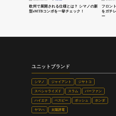
それだけに軽い力で進むeバイクは有効。頑
欧州で展開される仕様とは？ シマノの新
フロント
り安全に走ってくれるのだ。eバイクに乗る
型eMTBコンポを一挙チェック！
をガチレ
ー
親子eバイクがテーマのトークショー。左がサ
トのコモリさん親子
次の話題はアシストの大事さについて。ここ
ユニットブランド
これはどういう意味かというと、元気な子供
った条件が加わるとやっぱり機嫌が悪くなる
だったという思い出になってしまうこともあ
シマノ
ジャイアント
ジヤトコ
い。
スペシャライズド
スラム
バーファン
そこでeバイクだ。eバイクであれば負担は
ハイエナ
ベスビー
ボッシュ
ホンダ
ない。また、アシスト付きであっても「大変
ヤマハ
太陽誘電
ースのこと以外でも乗ってもらう価値は大い