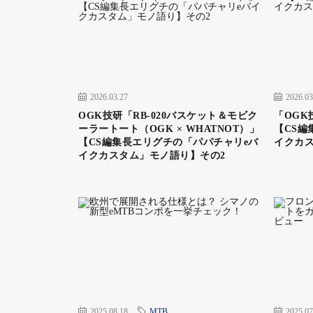
お母さんもeバイクに乗るのは初めてだったが
味があるとのことだ
2026.03.27
2026.03
続いてはサイクルライフナビゲーターの絹代
OGK技研「RB-020バスケット＆モビク
「OGK技
ーラートート（OGK × WHATNOT）」
【CS編
ークイベントの内容を紹介する。
【CS編集長エリグチの「パパチャリeバ
イクカ
イクカスタム」モノ語り】その2
お二人とも家族でのサイクリングを楽しんで
ースについてとのこと。
子供と一緒に走るので当然、ペースは落とす
ある。これは仕方のないことだが、親との距
小学生になるとある程度の交通ルールは分か
なることもある。すると安全への配慮を怠る
2025.08.18
MTB
2025.07