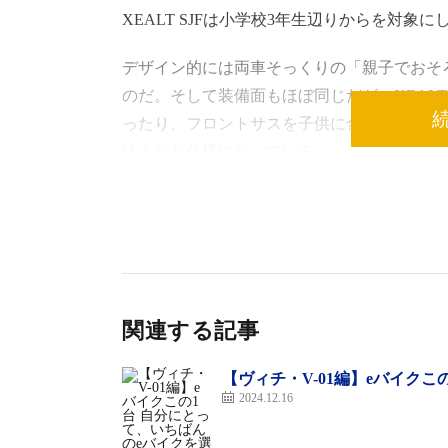
XEALT SJFは小学校3年生辺りからを対象
デザイン的には両車そっくりの「親子でおそ
のだ。そして装備面もほぼ同じだが、XEALT
ったり、フロントサスを子供に合った乗り心
込まれた仕様になっている。
そんな2モデルはサイクリング好きな親御さん
開催された自転車イベント「TOKYO BAY 
されたコンテンツを題材に、両車の特徴や魅
まずはXEALT S3FとXEALT SJFがレ
関連する記事
こちらは他のXEALTシリーズを含めたグル
【ヴィチ・V-01編】eバイク
トを走るもの。取材で同行させてもらった回
2024.12.16
た。