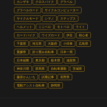
カンザキ
クロスバイク
グラベル
グラベルロード
サイクルコンピューター
ークイベントだが、終了後、二人の娘さんはまだまだ元気
をしていた。
サイクルモード
シマノ
ステップス
ヘルメット
ミニベロ
モトベロ
ライト
見せた笑顔や楽しそうな歓声から、子供にとってSJFは
とを改めて感じた。
ロードバイク
ワイズロード
伊豆
初心者
千葉県
埼玉県
大阪府
小径車
広島県
愛媛県
折り畳み自転車
日本一周
た。走っているのはコモリ家姉妹。グングン進む走行フィーリン
日本縦断
東京都
栃木県
滋賀県
神奈川県
群馬県
自転車通勤
茨城県
藤原かんいち
試乗記事
長野県
電動アシスト自転車
静岡県
小学生の平均身長は小6で約146cm～約148cmなので、かなり長く乗