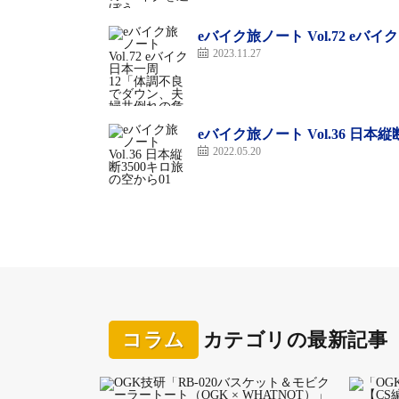
お母さんが乗ったのはXEALT S3Fで、娘さん
eバイク旅ノート Vol.72 
小学生はライカちゃんだけだったので、ツア
2023.11.27
でもそれは全くの杞憂。ライカちゃんは上り
る。途中で休憩はあったが、大人の隊列を引
eバイク旅ノート Vol.36 日本
2022.05.20
これには本当に驚いたので、ゴール後、ライ
ろ、「大丈夫」そして「楽しかった」と笑顔
上り坂もある約15kmのコースを走るサイクリ
なライドを楽しんだ
コラム
カテゴリの最新記事
大人でも長いと感じるコースながら、大人と同
切見せなかった