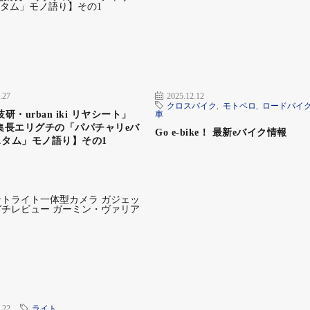
、その快適さに驚いたと言う。娘さんとのサイクリングにも興
.27
2025.12.12
クロスバイク
,
モトベロ
,
ロードバイ
さんと、ご友人親子（コモリさん）による親子eバイクト
研・urban iki リヤシート」
車
集長エリグチの「パパチャリeバ
Go e-bike！ 最新eバイク情報
スタム」モノ語り】その1
いるそうだが、そこで気になっているのが大人と子供のペ
のだけど、それでも親と子供の間隔が離れてしまうことも
離が開けば子供は頑張ってこいでしまうのだ。
ってくるけど、こぐことを頑張り過ぎると周りが見えなく
こともあって、それが危ないと感じるそうだ。
.22
ライト