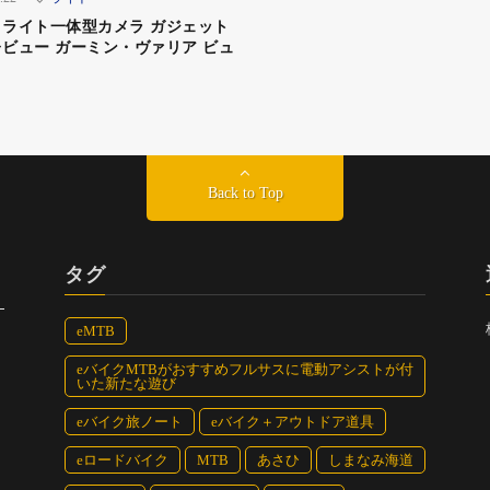
張らなくても付いていけるので走行に集中でき、普段どお
ライト一体型カメラ ガジェット
ことは安全な走行につながる……これはなるほどである。
ビュー ガーミン・ヴァリア ビュ
イクルライフナビゲーターの絹代さん、お隣が友人でありゲス
Back to Top
は「子供が疲れない」ところがポイントという。
タグ
であっても走り疲れたり、坂を上る、向かい風が強いとい
こともある。すると、楽しいはずのサイクリングが、大変
eMTB
って、次に誘っても来てくれないことも……これはさみし
eバイクMTBがおすすめフルサスに電動アシストが付
いた新たな遊び
eバイク旅ノート
eバイク＋アウトドア道具
減るので、ペースにさえ気をつければ機嫌が悪くなることも
なところを走り切ったという成功体験」ができるので、ペ
eロードバイク
MTB
あさひ
しまなみ海道
にあるとのことだった。