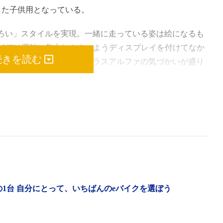
にした子供用となっている。
ろい」スタイルを実現。一緒に走っている姿は絵になるも
 SJFは運転に集中しやすいようディスプレイを付けてなか
続きを読む
地に設定していたりと、プラスアルファの気づかいが盛り
には気になる存在でもある。そこで2024年10月に東京で
BICYCLE（一般社団法人 自転車協会が特別協賛）」で実施
力、そして走りについてお伝えしていこう。
ンタルできるサイクリングツアーを紹介する。
ープライドで、有明、青海、お台場エリアの約15kmのルー
この1台 自分にとって、いちばんのeバイクを選ぼう
には、お母さんと小学生の娘さんのペアでの参加があっ