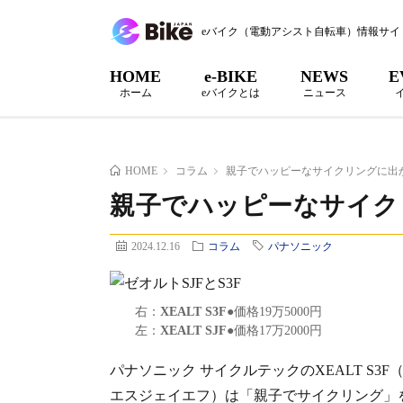
eバイク（電動アシスト自転車）情報サイ
HOME
e-BIKE
NEWS
E
ホーム
eバイクとは
ニュース
HOME
コラム
親子でハッピーなサイクリングに出
親子でハッピーなサイク
2024.12.16
コラム
パナソニック
右：
XEALT S3F
●価格19万5000円
左：
XEALT SJF
●価格17万2000円
パナソニック サイクルテックのXEALT S3F
エスジェイエフ）は「親子でサイクリング」をテ