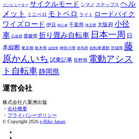
ヘル
サイクルモード
シマノ
ステップス
コンピューター
メット
モトベロ
ロードバイク
ミニベロ
ライト
小径
ワイズロード
伊豆
千葉県
大阪府
埼玉県
初心者
日本一周
車
折り畳み自転車
日
愛媛県
広島県
藤
本縦断
東京都
栃木県
神奈川県
自転車通勤
茨城県
群馬県
滋賀県
原かんいち
電動アシス
試乗記事
長野県
ト自転車
静岡県
運営会社
株式会社八重洲出版
・
会社概要
・
プライバシーポリシー
© Copyright 2026
e-Bike Japan
.