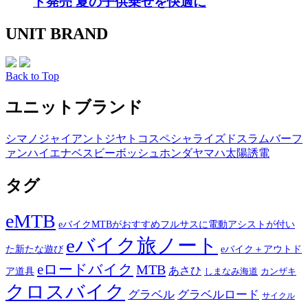
ド発売 夏の子供乗せを快適に
UNIT BRAND
Back to Top
ユニットブランド
シマノ
ジャイアント
ジヤトコ
スペシャライズド
スラム
バーフ
ァン
ハイエナ
ベスビー
ボッシュ
ホンダ
ヤマハ
太陽誘電
タグ
eMTB
eバイクMTBがおすすめフルサスに電動アシストが付い
eバイク旅ノート
た新たな遊び
eバイク＋アウトド
eロードバイク
MTB
あさひ
ア道具
カンザキ
しまなみ海道
クロスバイク
グラベル
グラベルロード
サイクル