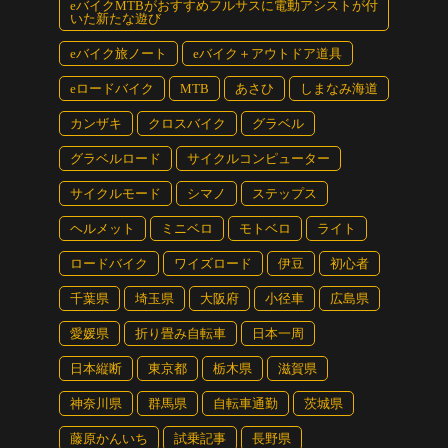
eバイクMTBがおすすめフルサスに電動アシストが付
いた新たな遊び
eバイク旅ノート
eバイク＋アウトドア道具
eロードバイク
MTB
あさひ
しまなみ海道
カンザキ
クロスバイク
グラベル
グラベルロード
サイクルコンピューター
サイクルモード
シマノ
ステップス
ヘルメット
ミニベロ
モトベロ
ライト
ロードバイク
ワイズロード
伊豆
初心者
千葉県
埼玉県
大阪府
小径車
広島県
愛媛県
折り畳み自転車
日本一周
日本縦断
東京都
栃木県
滋賀県
神奈川県
群馬県
自転車通勤
茨城県
藤原かんいち
試乗記事
長野県