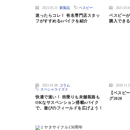
2021.05.21
新製品
ベスビー
2021.03.
迷ったらコレ！ 有名専門店スタッ
ベスビー
フがすすめるeバイクを紹介
購入でき
2021.01.08
コラム
2020.11.
スペシャライズド
【ベスビー
快適で速い！ 街乗りも未舗装路も
グ2020
OKなサスペンション搭載eバイク
で、遊びのフィールドを広げよう！