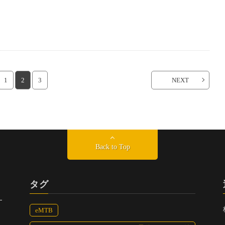
1
2
3
NEXT
Back to Top
タグ
eMTB