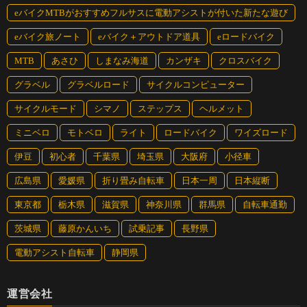
eバイクMTBがおすすめフルサスに電動アシストが付いた新たな遊び
eバイク旅ノート
eバイク＋アウトドア道具
eロードバイク
MTB
あさひ
しまなみ海道
カンザキ
クロスバイク
グラベル
グラベルロード
サイクルコンピューター
サイクルモード
シマノ
ステップス
ヘルメット
ミニベロ
モトベロ
ライト
ロードバイク
ワイズロード
伊豆
初心者
千葉県
埼玉県
大阪府
小径車
広島県
愛媛県
折り畳み自転車
日本一周
日本縦断
東京都
栃木県
滋賀県
神奈川県
群馬県
自転車通勤
茨城県
藤原かんいち
試乗記事
長野県
電動アシスト自転車
静岡県
運営会社