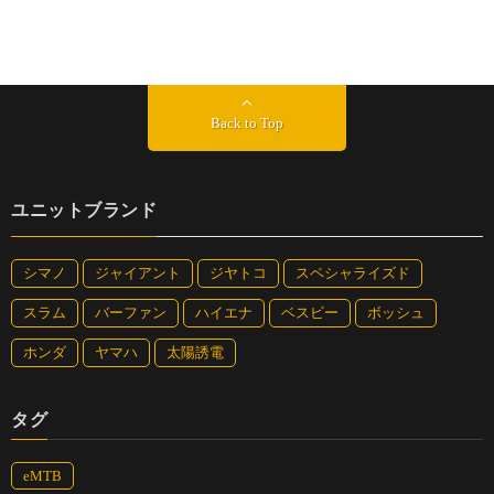
Back to Top
ユニットブランド
シマノ
ジャイアント
ジヤトコ
スペシャライズド
スラム
バーファン
ハイエナ
ベスビー
ボッシュ
ホンダ
ヤマハ
太陽誘電
タグ
eMTB