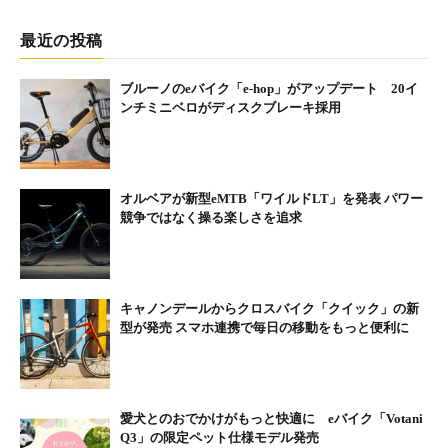
最近の投稿
ブルーノのeバイク「e-hop」がアップデート 20イ
ンチミニベロがディスクブレーキ採用
オルベアが新型eMTB「ワイルドLT」を発表 パワー
競争ではなく操る楽しさを追求
キャノンデールからクロスバイク「クイック」の新
型が発売 スマホ連携で毎日の移動をもっと便利に
愛犬とのおでかけがもっと快適に eバイク「Votani
Q3」の限定ペット仕様モデル発売