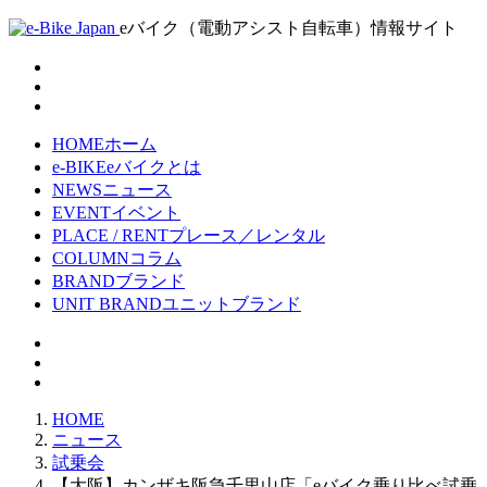
eバイク（電動アシスト自転車）情報サイト
HOME
ホーム
e-BIKE
eバイクとは
NEWS
ニュース
EVENT
イベント
PLACE / RENT
プレース／レンタル
COLUMN
コラム
BRAND
ブランド
UNIT BRAND
ユニットブランド
HOME
ニュース
試乗会
【大阪】カンザキ阪急千里山店「eバイク乗り比べ試乗