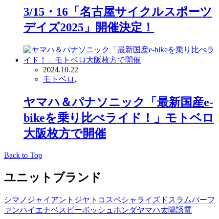
3/15・16「名古屋サイクルスポーツ
デイズ2025」開催決定！
2024.10.22
モトベロ
,
ヤマハ＆パナソニック「最新国産e-
bikeを乗り比べライド！」モトベロ
大阪枚方で開催
Back to Top
ユニットブランド
シマノ
ジャイアント
ジヤトコ
スペシャライズド
スラム
バーフ
ァン
ハイエナ
ベスビー
ボッシュ
ホンダ
ヤマハ
太陽誘電