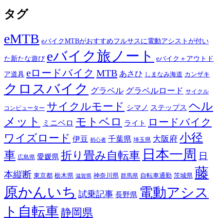
タグ
eMTB
eバイクMTBがおすすめフルサスに電動アシストが付い
eバイク旅ノート
た新たな遊び
eバイク＋アウトド
eロードバイク
MTB
あさひ
ア道具
カンザキ
しまなみ海道
クロスバイク
グラベル
グラベルロード
サイクル
ヘル
サイクルモード
シマノ
ステップス
コンピューター
メット
モトベロ
ロードバイク
ミニベロ
ライト
小径
ワイズロード
伊豆
千葉県
大阪府
埼玉県
初心者
日本一周
車
折り畳み自転車
日
愛媛県
広島県
藤
本縦断
東京都
栃木県
神奈川県
自転車通勤
茨城県
群馬県
滋賀県
原かんいち
電動アシス
試乗記事
長野県
ト自転車
静岡県