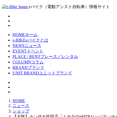
eバイク（電動アシスト自転車）情報サイト
HOME
ホーム
e-BIKE
eバイクとは
NEWS
ニュース
EVENT
イベント
PLACE / RENT
プレース／レンタル
COLUMN
コラム
BRAND
ブランド
UNIT BRAND
ユニットブランド
HOME
ニュース
ショップ
【大阪】カンザキ吹田店「ミヤタのeMTBリッジランナ