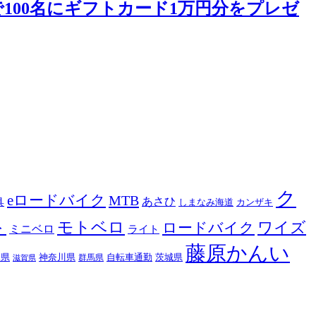
抽選で100名にギフトカード1万円分をプレゼ
ク
eロードバイク
MTB
あさひ
具
カンザキ
しまなみ海道
ト
モトベロ
ロードバイク
ワイズ
ミニベロ
ライト
藤原かんい
木県
神奈川県
自転車通勤
茨城県
群馬県
滋賀県