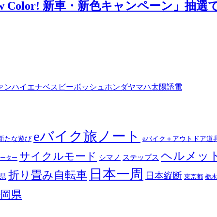
ew Color! 新車・新色キャンペーン」
ァン
ハイエナ
ベスビー
ボッシュ
ホンダ
ヤマハ
太陽誘電
eバイク旅ノート
新たな遊び
eバイク＋アウトドア道
ヘルメッ
サイクルモード
シマノ
ステップス
ーター
日本一周
折り畳み自転車
日本縦断
県
東京都
栃
静岡県