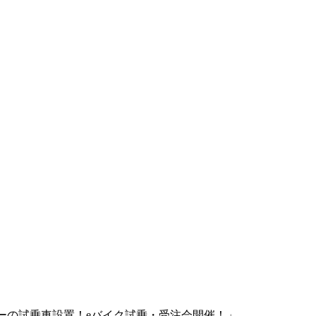
ーの試乗車設置！eバイク試乗・受注会開催！」