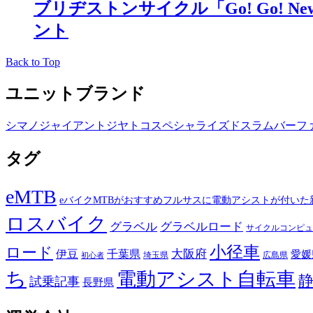
ブリヂストンサイクル「Go! Go! N
ント
Back to Top
ユニットブランド
シマノ
ジャイアント
ジヤトコ
スペシャライズド
スラム
バーフ
タグ
eMTB
eバイクMTBがおすすめフルサスに電動アシストが付いた
ロスバイク
グラベル
グラベルロード
サイクルコンピュ
小径車
ロード
伊豆
千葉県
大阪府
愛媛
埼玉県
広島県
初心者
ち
電動アシスト自転車
試乗記事
長野県