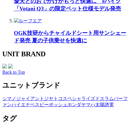
愛犬とのおでかけがもっと快適に eバイク
「Votani Q3」の限定ペット仕様モデル発売
OGK技研からチャイルドシート用サンシェー
ド発売 夏の子供乗せを快適に
UNIT BRAND
Back to Top
ユニットブランド
シマノ
ジャイアント
ジヤトコ
スペシャライズド
スラム
バーフ
ァン
ハイエナ
ベスビー
ボッシュ
ホンダ
ヤマハ
太陽誘電
タグ