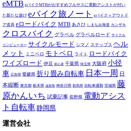
eMTB
eバイクMTBがおすすめフルサスに電動アシストが付い
eバイク旅ノート
た新たな遊び
eバイク＋アウトド
eロードバイク
MTB
あさひ
ア道具
カンザキ
しまなみ海道
クロスバイク
グラベル
グラベルロード
サイクル
ヘル
サイクルモード
シマノ
ステップス
コンピューター
メット
モトベロ
ロードバイク
ミニベロ
ライト
小径
ワイズロード
伊豆
千葉県
大阪府
埼玉県
初心者
日本一周
車
折り畳み自転車
日
愛媛県
広島県
藤
本縦断
東京都
栃木県
神奈川県
自転車通勤
茨城県
群馬県
滋賀県
原かんいち
電動アシス
試乗記事
長野県
ト自転車
静岡県
運営会社