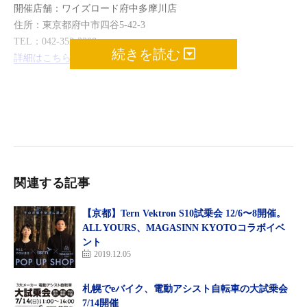
開催店舗：ワイズロード府中多摩川店
住所：東京都府中市四谷5-42-3
TEL：042-352-3308
続きを読む
詳細はこちら
ワイズロード府中多摩川店
住所：東京都府中市四谷5-42-3
電話番号：042-352-3308
営業時間：12：00～20：00、土日祝11：00～19：00
定休日：なし
関連する記事
【京都】Tern Vektron S10試乗会 12/6〜8開催。
ALL YOURS、MAGASINN KYOTOコラボイベ
ント
2019.12.05
札幌でeバイク、電動アシスト自転車の大試乗会
7/14開催