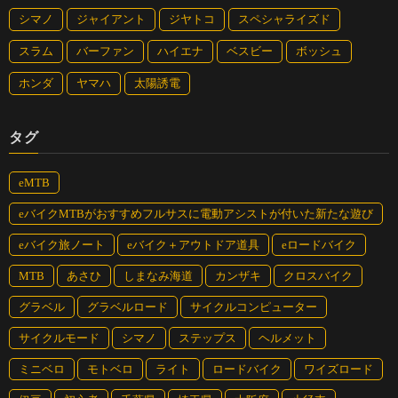
シマノ
ジャイアント
ジヤトコ
スペシャライズド
スラム
バーファン
ハイエナ
ベスビー
ボッシュ
ホンダ
ヤマハ
太陽誘電
タグ
eMTB
eバイクMTBがおすすめフルサスに電動アシストが付いた新たな遊び
eバイク旅ノート
eバイク＋アウトドア道具
eロードバイク
MTB
あさひ
しまなみ海道
カンザキ
クロスバイク
グラベル
グラベルロード
サイクルコンピューター
サイクルモード
シマノ
ステップス
ヘルメット
ミニベロ
モトベロ
ライト
ロードバイク
ワイズロード