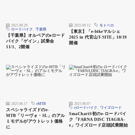
2025.09.29
2025.09.12
モトベロ
ロードバイク
,
千葉県
【東京】「e-bikeマルシェ
【千葉県】オルベアのeロード
2025 in 代官山T-SITE」10/19
バイク「ゲイン」試乗会
開催
11/1、2開催
2025.06.17
eMTB
2025.06.07
eロードバイク
,
ワイズロード
スペシャライズドのe-
SmaChari®︎初のe-ロードバイ
MTB「リーヴォ・SL」のアル
ク「FARNA DISC TIAGRA-
ミモデルがアウトレット価格
e」ワイズロード店頭試乗開始
に