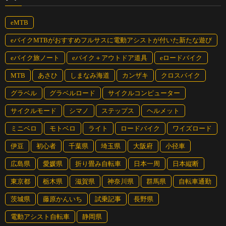
eMTB
eバイクMTBがおすすめフルサスに電動アシストが付いた新たな遊び
eバイク旅ノート
eバイク＋アウトドア道具
eロードバイク
MTB
あさひ
しまなみ海道
カンザキ
クロスバイク
グラベル
グラベルロード
サイクルコンピューター
サイクルモード
シマノ
ステップス
ヘルメット
ミニベロ
モトベロ
ライト
ロードバイク
ワイズロード
伊豆
初心者
千葉県
埼玉県
大阪府
小径車
広島県
愛媛県
折り畳み自転車
日本一周
日本縦断
東京都
栃木県
滋賀県
神奈川県
群馬県
自転車通勤
茨城県
藤原かんいち
試乗記事
長野県
電動アシスト自転車
静岡県