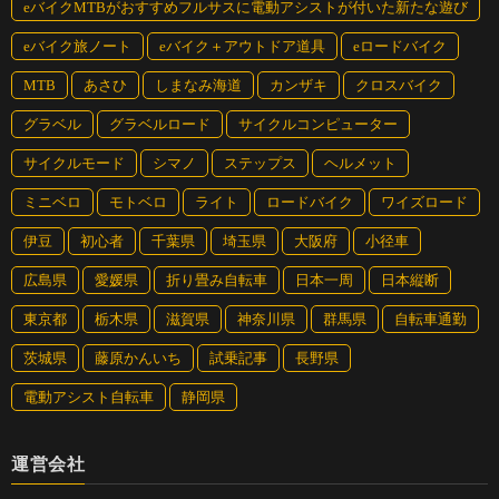
eバイクMTBがおすすめフルサスに電動アシストが付いた新たな遊び
eバイク旅ノート
eバイク＋アウトドア道具
eロードバイク
MTB
あさひ
しまなみ海道
カンザキ
クロスバイク
グラベル
グラベルロード
サイクルコンピューター
サイクルモード
シマノ
ステップス
ヘルメット
ミニベロ
モトベロ
ライト
ロードバイク
ワイズロード
伊豆
初心者
千葉県
埼玉県
大阪府
小径車
広島県
愛媛県
折り畳み自転車
日本一周
日本縦断
東京都
栃木県
滋賀県
神奈川県
群馬県
自転車通勤
茨城県
藤原かんいち
試乗記事
長野県
電動アシスト自転車
静岡県
運営会社