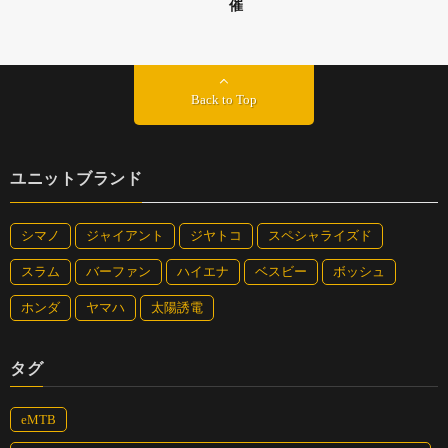
催
Back to Top
ユニットブランド
シマノ
ジャイアント
ジヤトコ
スペシャライズド
スラム
バーファン
ハイエナ
ベスビー
ボッシュ
ホンダ
ヤマハ
太陽誘電
タグ
eMTB