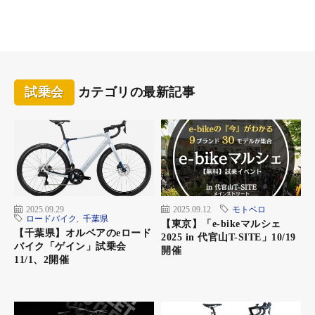
試乗会
カテゴリの最新記事
2025.09.29
2025.09.12
モトベロ
ロードバイク
,
千葉県
【東京】「e-bikeマルシェ
【千葉県】オルベアのeロード
2025 in 代官山T-SITE」10/19
バイク「ゲイン」試乗会
開催
11/1、2開催