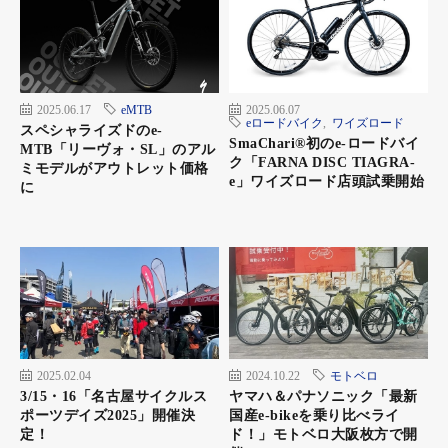
2025.06.17
eMTB
2025.06.07
eロードバイク
,
ワイズロード
スペシャライズドのe-
SmaChari®︎初のe-ロードバイ
MTB「リーヴォ・SL」のアル
ク「FARNA DISC TIAGRA-
ミモデルがアウトレット価格
e」ワイズロード店頭試乗開始
に
2025.02.04
2024.10.22
モトベロ
3/15・16「名古屋サイクルス
ヤマハ＆パナソニック「最新
ポーツデイズ2025」開催決
国産e-bikeを乗り比べライ
定！
ド！」モトベロ大阪枚方で開