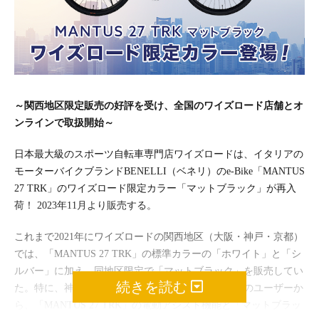
～関西地区限定販売の好評を受け、全国のワイズロード店舗とオ
ンラインで取扱開始～
日本最大級のスポーツ自転車専門店ワイズロードは、イタリアの
モーターバイクブランドBENELLI（ベネリ）のe-Bike「MANTUS
27 TRK」のワイズロード限定カラー「マットブラック」が再入
荷！ 2023年11月より販売する。
これまで2021年にワイズロードの関西地区（大阪・神戸・京都）
では、「MANTUS 27 TRK」の標準カラーの「ホワイト」と「シ
ルバー」に加え、同地区限定で「マットブラック」を販売してい
続きを読む
た。特に、神戸店では坂道の多い六甲山の山手地区のユーザーか
ら、「MANTUS 27 TRK」の電動アシスト機能と「マットブラッ