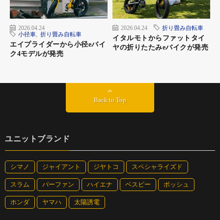
2026.04.24
2026.04.24
折り畳み自転車
小径車
,
折り畳み自転車
イタルモトからファットタイ
エイプライダーから小径eバイ
ヤの折りたたみeバイクが発売
ク4モデルが発売
Back to Top
ユニットブランド
シマノ
ジャイアント
ジヤトコ
スペシャライズド
スラム
バーファン
ハイエナ
ベスビー
ボッシュ
ホンダ
ヤマハ
太陽誘電