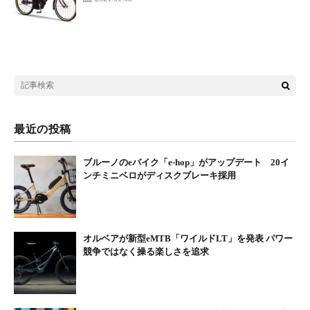
BENELLI 「MANTUS 27 TRK」（マットブラック）概要
最近の投稿
適応身長：151cm～（ワンサイズ）
ブルーノのeバイク「e-hop」がアップデート 20イ
変速：外装7段
ンチミニベロがディスクブレーキ採用
重量：22.0kg（バッテリー含む）
価格：17万7210円
オルベアが新型eMTB「ワイルドLT」を発表 パワー
競争ではなく操る楽しさを追求
製品詳細はこちら