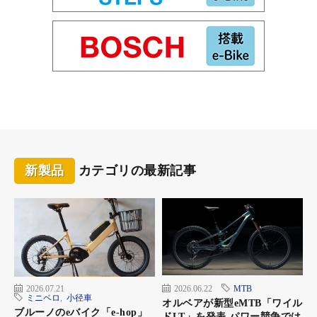
新製品
カテゴリの最新記事
2026.07.21
2026.06.22
MTB
ミニベロ
,
小径車
オルベアが新型eMTB「ワイル
ブルーノのeバイク「e-hop」
ドLT」を発表 パワー競争では