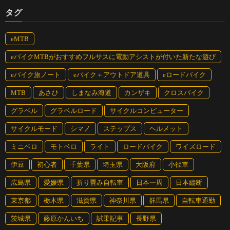
タグ
eMTB
eバイクMTBがおすすめフルサスに電動アシストが付いた新たな遊び
eバイク旅ノート
eバイク＋アウトドア道具
eロードバイク
MTB
あさひ
しまなみ海道
カンザキ
クロスバイク
グラベル
グラベルロード
サイクルコンピューター
サイクルモード
シマノ
ステップス
ヘルメット
ミニベロ
モトベロ
ライト
ロードバイク
ワイズロード
伊豆
初心者
千葉県
埼玉県
大阪府
小径車
広島県
愛媛県
折り畳み自転車
日本一周
日本縦断
東京都
栃木県
滋賀県
神奈川県
群馬県
自転車通勤
茨城県
藤原かんいち
試乗記事
長野県