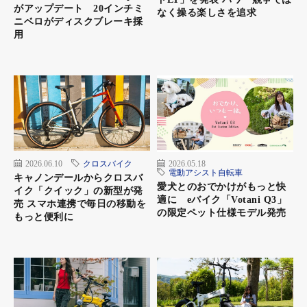
がアップデート 20インチミ
なく操る楽しさを追求
ニベロがディスクブレーキ採
用
2026.06.10
クロスバイク
2026.05.18
電動アシスト自転車
キャノンデールからクロスバ
愛犬とのおでかけがもっと快
イク「クイック」の新型が発
適に eバイク「Votani Q3」
売 スマホ連携で毎日の移動を
の限定ペット仕様モデル発売
もっと便利に