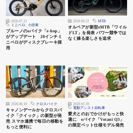
2026.07.21
2026.06.22
MTB
ミニベロ
,
小径車
オルベアが新型eMTB「ワイル
ブルーノのeバイク「e-hop」
ドLT」を発表 パワー競争では
がアップデート 20インチミ
なく操る楽しさを追求
ニベロがディスクブレーキ採
用
IQ2テクノロジーとは
2026.06.10
クロスバイク
2026.05.18
LUMOTEC IQ XS E
電動アシスト自転車
キャノンデールからクロスバ
カラー：ブラック
愛犬とのおでかけがもっと快
イク「クイック」の新型が発
照度：70ルクス
適に eバイク「Votani Q3」
売 スマホ連携で毎日の移動を
の限定ペット仕様モデル発売
機能：DC6-42V、センサー制御のスタンドライト、IQ2テックシ
もっと便利に