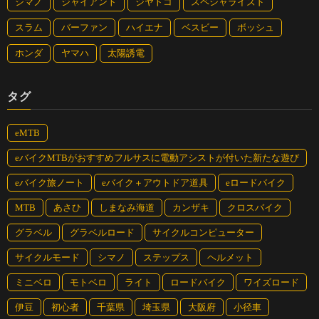
シマノ
ジャイアント
ジヤトコ
スペシャライズド
スラム
バーファン
ハイエナ
ベスビー
ボッシュ
ホンダ
ヤマハ
太陽誘電
タグ
eMTB
eバイクMTBがおすすめフルサスに電動アシストが付いた新たな遊び
eバイク旅ノート
eバイク＋アウトドア道具
eロードバイク
MTB
あさひ
しまなみ海道
カンザキ
クロスバイク
グラベル
グラベルロード
サイクルコンピューター
サイクルモード
シマノ
ステップス
ヘルメット
ミニベロ
モトベロ
ライト
ロードバイク
ワイズロード
伊豆
初心者
千葉県
埼玉県
大阪府
小径車