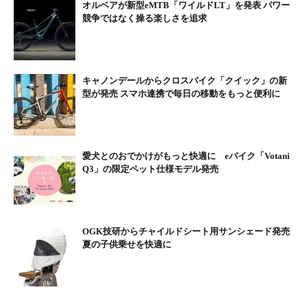
オルベアが新型eMTB「ワイルドLT」を発表 パワー
競争ではなく操る楽しさを追求
取り付けイメージ
キャノンデールからクロスバイク「クイック」の新
型が発売 スマホ連携で毎日の移動をもっと便利に
手前から前方まで均一かつワイドに照射するIQ2テクノロジーを
採用し、70ルクスの照度を誇る。ヘッドライトを搭載していない
eバイクに後付けするのにもお薦めだ。発売は2020年10月を予定
愛犬とのおでかけがもっと快適に eバイク「Votani
している。
Q3」の限定ペット仕様モデル発売
OGK技研からチャイルドシート用サンシェード発売
夏の子供乗せを快適に