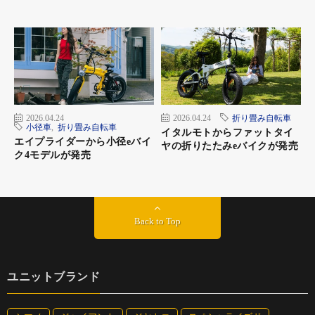
ステム、リフレクター付属
対応ドライブユニット：ボッシュ、シマノ、ブローゼ
価格：1万4000円（税抜）
2026.04.24
2026.04.24
折り畳み自転車
小径車
,
折り畳み自転車
イタルモトからファットタイ
エイプライダーから小径eバイ
ヤの折りたたみeバイクが発売
ク4モデルが発売
Back to Top
ユニットブランド