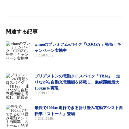
買い物などの普段使いはもちろん、通勤・通学、後同乗器取り付
けにも対応しているので、幅広いライフスタイルにおける毎日の
身近な移動を快適にアシストする。
関連する記事
wimoのプレミアムeバイク「COOZY」発売！キ
ャンペーン実施中
2020.10.12
ブリヂストンの電動クロスバイク「TB1e」 走
りながら自動充電機能を搭載し、航続距離最大
130kmを実現
2019.12.11
最長で100km走行できる折り畳み電動アシスト自
転車「ストーム」登場
2021.12.08
ディープブラウン