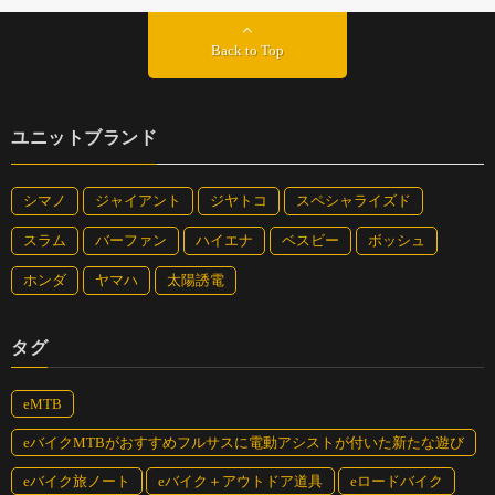
りにくい素材を使った安心安全なペダル。
Back to Top
大型樹脂バスケット カバンなどが傷つきにくい樹脂
ユニットブランド
製。約21リットルでしっかり荷物が載せられる大容量。
シマノ
ジャイアント
ジヤトコ
スペシャライズド
スラム
バーファン
ハイエナ
ベスビー
ボッシュ
サイクルベースあさひ（エナシス）
ホンダ
ヤマハ
太陽誘電
タグ
eMTB
eバイクMTBがおすすめフルサスに電動アシストが付いた新たな遊び
eバイク旅ノート
eバイク＋アウトドア道具
eロードバイク