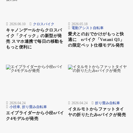
オリジナルアルミフレーム 低床設計なので跨ぎやすく
2026.06.10
クロスバイク
2026.05.18
小柄な方でも乗りやすい。 車体重量が26kgと軽量で扱
電動アシスト自転車
キャノンデールからクロスバ
いやすいのもポイント。
愛犬とのおでかけがもっと快
イク「クイック」の新型が発
適に eバイク「Votani Q3」
売 スマホ連携で毎日の移動を
の限定ペット仕様モデル発売
もっと便利に
PLUS-Dユニット 静寂性と耐久性に優れ、エナシスエブ
リ専用のプログラムで日常使いにおいて快適な乗り心地
を実現。
オートロック両立スタンド てこの原理でスタンドが立
2026.04.24
2026.04.24
折り畳み自転車
てやすく、自動でロックがかかるので駐輪時も安心。
小径車
,
折り畳み自転車
イタルモトからファットタイ
エイプライダーから小径eバイ
ヤの折りたたみeバイクが発売
ク4モデルが発売
ノンスリップペダル 雨の日など靴底が濡れていても滑