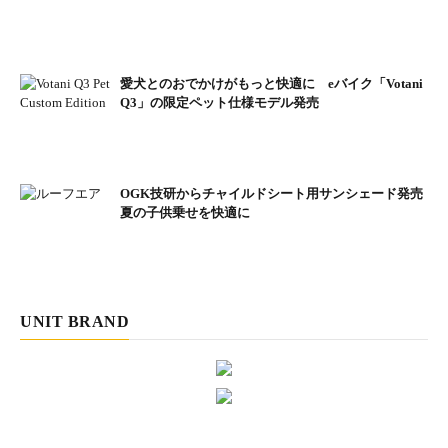
愛犬とのおでかけがもっと快適に eバイク「Votani
Q3」の限定ペット仕様モデル発売
OGK技研からチャイルドシート用サンシェード発売
夏の子供乗せを快適に
アイボリー
UNIT BRAND
製 品 名：ENERSYS every（エナシスエブリ）
販 売 価 格：10万4800円
カ ラ ー：パールレッド、ディープブラウン、ナチュラルグリ
ーン、ダークネイビー、アイボリー