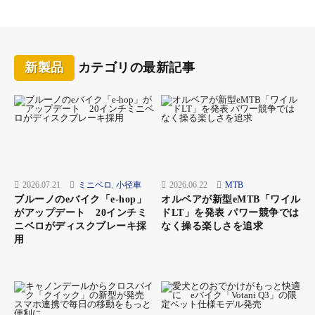
タ イ ヤ：26型
適 応 身 長：150cm～
重 量：26kg
変 速：内装3段変速
新製品
カテゴリの最新記事
充 電 時 間：約5～6時間
航続可能距離：100km(エコモード)
バッテリー容量：36V×10.3Ah（25.2V換算で14.7Ah相当）
走 行 距 離：約90km(エコモード、一充電当たりの走行距離、業
界統一基準に基づき測定)
発 売 日：2022年4月下旬より販売開始予定
購 入 方 法：サイクルベースあさひ各店舗、あさひ公式オンライ
2026.07.21
ミニベロ
,
小径車
2026.06.22
MTB
ンストア、あさひ楽天市場、PayPay モール店
ブルーノのeバイク「e-hop」
オルベアが新型eMTB「ワイル
がアップデート 20インチミ
ドLT」を発表 パワー競争では
※一部の店舗では、取り寄せとなる店舗があります。
ニベロがディスクブレーキ採
なく操る楽しさを追求
用
液晶スイッチパネル 携帯電話等の充電ができる便利な
USBポート付き。万が一の時も安心。※1A出力