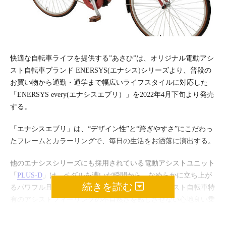
快適な自転車ライフを提供する”あさひ”は、オリジナル電動アシ
スト自転車ブランド ENERSYS(エナシス)シリーズより、普段の
お買い物から通勤・通学まで幅広いライフスタイルに対応した
「ENERSYS every(エナシスエブリ）」を2022年4月下旬より発売
する。
「エナシスエブリ」は、“デザイン性”と“跨ぎやすさ”にこだわっ
たフレームとカラーリングで、毎日の生活をお洒落に演出する。
他のエナシスシリーズにも採用されている電動アシストユニット
「
PLUS-D
」は、ペダルを漕いだ瞬間から、なめらかに立ち上が
続きを読む
るパワフル且つ上質な乗り心地を実現し、電動アシスト自転車特
有のアシストフィーリングの不自然さを感じさせない心地良い乗
り味を実現した。