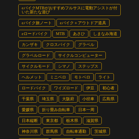
eバイクMTBがおすすめフルサスに電動アシストが付
いた新たな遊び
eバイク旅ノート
eバイク＋アウトドア道具
eロードバイク
MTB
あさひ
しまなみ海道
カンザキ
クロスバイク
グラベル
グラベルロード
サイクルコンピューター
サイクルモード
シマノ
ステップス
ヘルメット
ミニベロ
モトベロ
ライト
ロードバイク
ワイズロード
伊豆
初心者
千葉県
埼玉県
大阪府
小径車
広島県
愛媛県
折り畳み自転車
日本一周
日本縦断
東京都
栃木県
滋賀県
神奈川県
群馬県
自転車通勤
茨城県