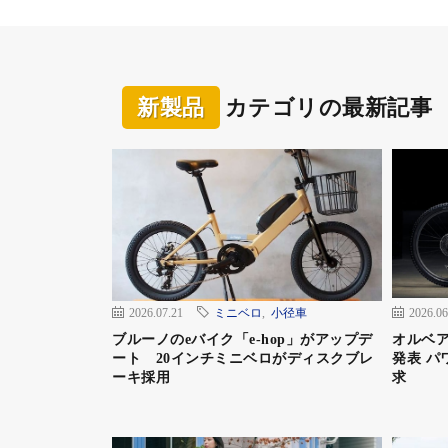
PAS CITY-V
価格：13万9700円
カラー：ノーブルネイビー（新色）、ミラー
サイズ：全長1765mm、全幅575mm、サドル高8
新製品
カテゴリの最新記事
タイヤサイズ：24×1.75HE
適応身長の目安：154cm以上
重量：22.4kg
一充電あたりの走行距離：強モード48km、ス
モーター型式／定格出力：ブラシレスDC式／2
変速方式：後輪ハブ、内装5段
バッテリー種類：リチウムイオン電池
2026.07.21
ミニベロ
,
小径車
2026.06
電圧／容量／充電時間：25.5V／12.3Ah／約3
ブルーノのeバイク「e-hop」がアップデ
オルベア
照明装置：砲弾型ホワイトLEDバッテリーラ
ート 20インチミニベロがディスクブレ
発表 パ
盗難抑止装置：ディンプルキー
ーキ採用
求