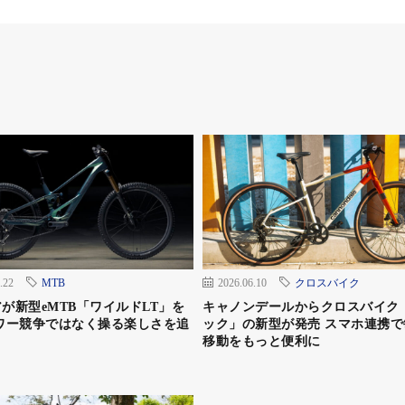
シルバー、バーガンディー
00〜945mm
マートパワーモード55km、オートエコモードプラス78km
40W
.22
MTB
2026.06.10
クロスバイク
.5時間
が新型eMTB「ワイルドLT」を
キャノンデールからクロスバイク
ンプ（1W）
ワー競争ではなく操る楽しさを追
ック」の新型が発売 スマホ連携で
移動をもっと便利に