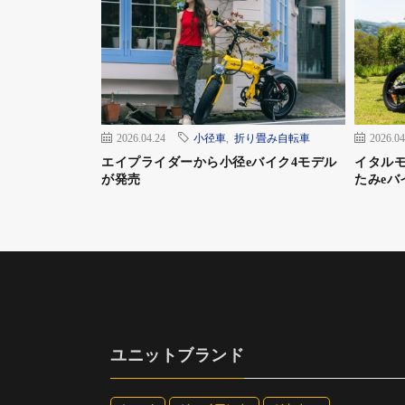
2026.04.24
小径車
,
折り畳み自転車
2026.04
エイプライダーから小径eバイク4モデル
イタル
が発売
たみeバ
ユニットブランド