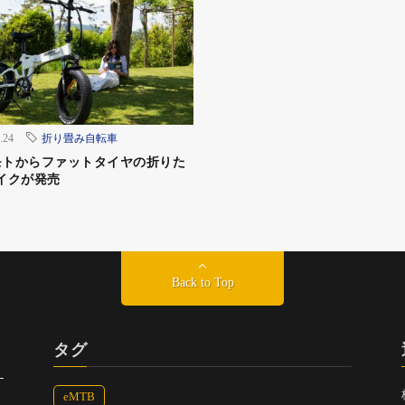
.24
折り畳み自転車
モトからファットタイヤの折りた
イクが発売
Back to Top
タグ
eMTB