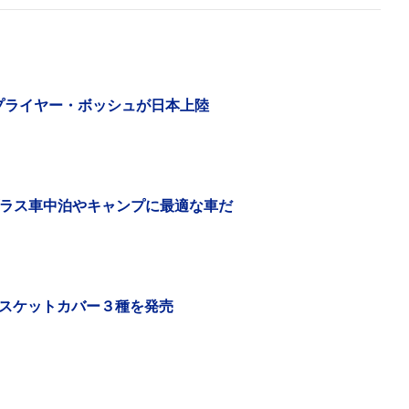
プライヤー・ボッシュが日本上陸
プラス車中泊やキャンプに最適な車だ
ング時でものびやかで快適な乗り心地（アシストフィーリ
自動でアシスト力を制御する「スマートパワーアシスト」
み合わせや、優れた制動力を発揮する前輪のVブレーキによ
スケットカバー３種を発売
デルだ。レトロスポーティをテーマにした直線的なV型フ
イストのグリップ、サドルなども特徴とする。