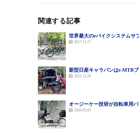
関連する記事
世界最大のeバイクシステムサ
2017.11.17
新型日産キャラバンはe-MTB
ヤマハ・パスシティV（ノーブルネイビー）
2021.12.28
パスシティVは、登坂時などの高回転ペダリ
ング）を実現し、坂道などの状況に合わせて
を搭載。24型ホイールと内装5段変速機の組
オージーケー技研が自転車用バ
2026.03.05
り通勤や街乗りなどで使いやすい走行性のモ
レームと砲弾型バッテリーランプ、レザーテ